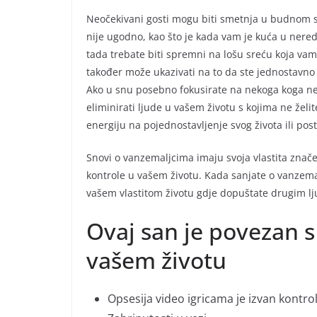
Neočekivani gosti mogu biti smetnja u budnom sv
nije ugodno, kao što je kada vam je kuća u neredu
tada trebate biti spremni na lošu sreću koja vam
također može ukazivati na to da ste jednostavno
Ako u snu posebno fokusirate na nekoga koga ne ž
eliminirati ljude u vašem životu s kojima ne želi
energiju na pojednostavljenje svog života ili post
Snovi o vanzemaljcima imaju svoja vlastita značenj
kontrole u vašem životu. Kada sanjate o vanzemal
vašem vlastitom životu gdje dopuštate drugim lju
Ovaj san je povezan s
vašem životu
Opsesija video igricama je izvan kontrol