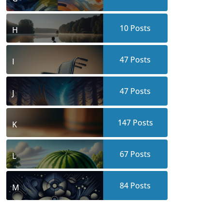
10
Posts
H
47
Posts
I
47
Posts
J
147
Posts
K
67
Posts
L
84
Posts
M