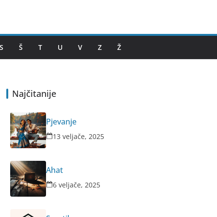
S
Š
T
U
V
Z
Ž
Najčitanije
Pjevanje
13 veljače, 2025
Ahat
6 veljače, 2025