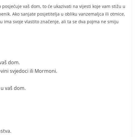
 posjećuje vaš dom, to će ukazivati na vijesti koje vam stižu u
enik. Ako sanjate posjetitelja u obliku vanzemaljca ili otmice,
snu ima svoje vlastito značenje, ali ta se dva pojma ne smiju
 vaš dom.
vini svjedoci ili Mormoni.
i u vaš dom.
stva.