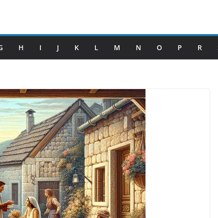
G
H
I
J
K
L
M
N
O
P
R