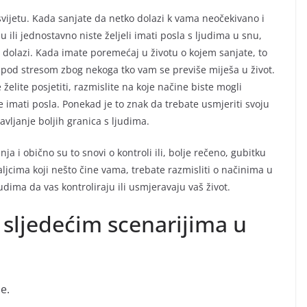
ijetu. Kada sanjate da netko dolazi k vama neočekivano i
 ili jednostavno niste željeli imati posla s ljudima u snu,
 dolazi. Kada imate poremećaj u životu o kojem sanjate, to
 pod stresom zbog nekoga tko vam se previše miješa u život.
elite posjetiti, razmislite na koje načine biste mogli
te imati posla. Ponekad je to znak da trebate usmjeriti svoju
avljanje boljih granica s ljudima.
a i obično su to snovi o kontroli ili, bolje rečeno, gubitku
jcima koji nešto čine vama, trebate razmisliti o načinima u
dima da vas kontroliraju ili usmjeravaju vaš život.
 sljedećim scenarijima u
e.