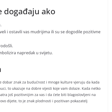
e događaju ako
.
veli i ostavili vas mudrijima ili su se dogodile pozitivne
brodošli.
imbolizira napredak u svijetu.
a
e dobar znak za budućnost i mnoge kulture vjeruju da kada
nuci, to ukazuje na dobre vijesti koje vam dolaze. Kada netko
ra još pozitivnijim za vas i da ćete biti blagoslovljeni na
vo dijete, to je znak plodnosti i pozitivan pokazatelj