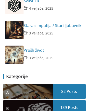
Svastika
14 veljače, 2025
Stara simpatija / Stari ljubavnik
13 veljače, 2025
Prošli život
13 veljače, 2025
Kategorije
82
Posts
A
139
Posts
B