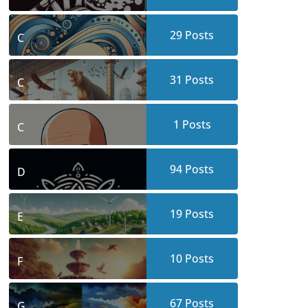
29
Posts
C
31
Posts
C
1
Posts
C
94
Posts
D
19
Posts
E
10
Posts
F
67
Posts
G