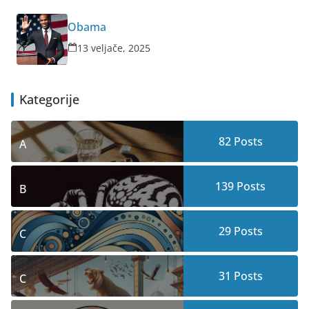
Obama
13 veljače, 2025
Kategorije
82
Posts
A
139
Posts
B
29
Posts
C
31
Posts
C