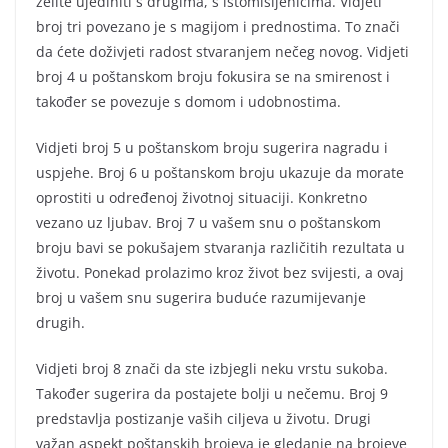
želite ujediniti s drugima, s istomišljenicima. Vidjeti
broj tri povezano je s magijom i prednostima. To znači
da ćete doživjeti radost stvaranjem nečeg novog. Vidjeti
broj 4 u poštanskom broju fokusira se na smirenost i
također se povezuje s domom i udobnostima.
Vidjeti broj 5 u poštanskom broju sugerira nagradu i
uspjehe. Broj 6 u poštanskom broju ukazuje da morate
oprostiti u određenoj životnoj situaciji. Konkretno
vezano uz ljubav. Broj 7 u vašem snu o poštanskom
broju bavi se pokušajem stvaranja različitih rezultata u
životu. Ponekad prolazimo kroz život bez svijesti, a ovaj
broj u vašem snu sugerira buduće razumijevanje
drugih.
Vidjeti broj 8 znači da ste izbjegli neku vrstu sukoba.
Također sugerira da postajete bolji u nečemu. Broj 9
predstavlja postizanje vaših ciljeva u životu. Drugi
važan aspekt poštanskih brojeva je gledanje na brojeve