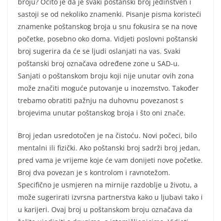
broju? Očito je da je svaki poštanski broj jedinstven i
sastoji se od nekoliko znamenki. Pisanje pisma koristeći
znamenke poštanskog broja u snu fokusira se na nove
početke, posebno oko doma. Vidjeti poslovni poštanski
broj sugerira da će se ljudi oslanjati na vas. Svaki
poštanski broj označava određene zone u SAD-u.
Sanjati o poštanskom broju koji nije unutar ovih zona
može značiti moguće putovanje u inozemstvo. Također
trebamo obratiti pažnju na duhovnu povezanost s
brojevima unutar poštanskog broja i što oni znače.
Broj jedan usredotočen je na čistoću. Novi počeci, bilo
mentalni ili fizički. Ako poštanski broj sadrži broj jedan,
pred vama je vrijeme koje će vam donijeti nove početke.
Broj dva povezan je s kontrolom i ravnotežom.
Specifično je usmjeren na mirnije razdoblje u životu, a
može sugerirati izvrsna partnerstva kako u ljubavi tako i
u karijeri. Ovaj broj u poštanskom broju označava da