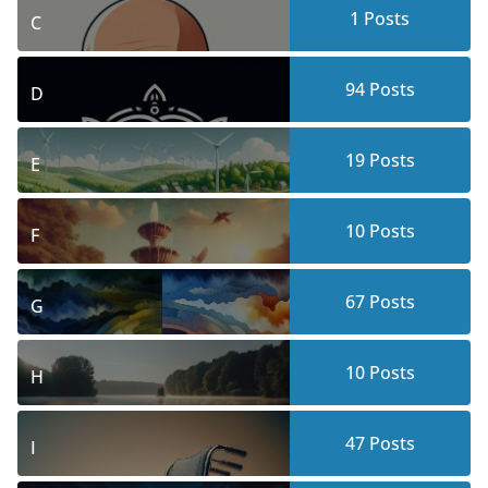
1
Posts
C
94
Posts
D
19
Posts
E
10
Posts
F
67
Posts
G
10
Posts
H
47
Posts
I