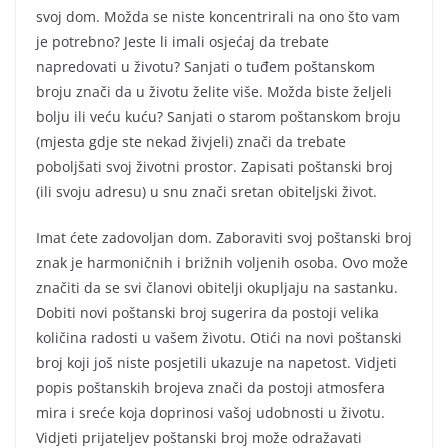
svoj dom. Možda se niste koncentrirali na ono što vam
je potrebno? Jeste li imali osjećaj da trebate
napredovati u životu? Sanjati o tuđem poštanskom
broju znači da u životu želite više. Možda biste željeli
bolju ili veću kuću? Sanjati o starom poštanskom broju
(mjesta gdje ste nekad živjeli) znači da trebate
poboljšati svoj životni prostor. Zapisati poštanski broj
(ili svoju adresu) u snu znači sretan obiteljski život.
Imat ćete zadovoljan dom. Zaboraviti svoj poštanski broj
znak je harmoničnih i brižnih voljenih osoba. Ovo može
značiti da se svi članovi obitelji okupljaju na sastanku.
Dobiti novi poštanski broj sugerira da postoji velika
količina radosti u vašem životu. Otići na novi poštanski
broj koji još niste posjetili ukazuje na napetost. Vidjeti
popis poštanskih brojeva znači da postoji atmosfera
mira i sreće koja doprinosi vašoj udobnosti u životu.
Vidjeti prijateljev poštanski broj može odražavati