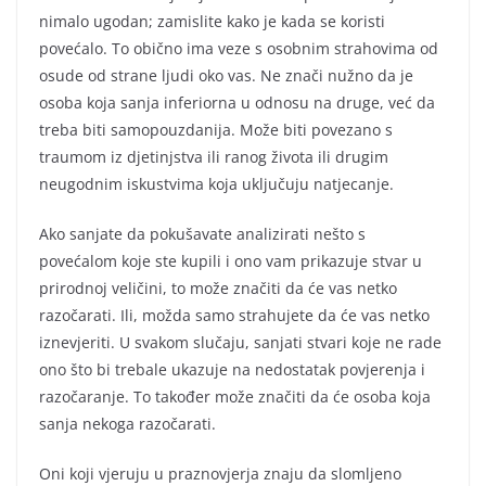
nimalo ugodan; zamislite kako je kada se koristi
povećalo. To obično ima veze s osobnim strahovima od
osude od strane ljudi oko vas. Ne znači nužno da je
osoba koja sanja inferiorna u odnosu na druge, već da
treba biti samopouzdanija. Može biti povezano s
traumom iz djetinjstva ili ranog života ili drugim
neugodnim iskustvima koja uključuju natjecanje.
Ako sanjate da pokušavate analizirati nešto s
povećalom koje ste kupili i ono vam prikazuje stvar u
prirodnoj veličini, to može značiti da će vas netko
razočarati. Ili, možda samo strahujete da će vas netko
iznevjeriti. U svakom slučaju, sanjati stvari koje ne rade
ono što bi trebale ukazuje na nedostatak povjerenja i
razočaranje. To također može značiti da će osoba koja
sanja nekoga razočarati.
Oni koji vjeruju u praznovjerja znaju da slomljeno