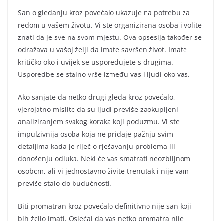
San o gledanju kroz povećalo ukazuje na potrebu za
redom u vašem životu. Vi ste organizirana osoba i volite
znati da je sve na svom mjestu. Ova opsesija također se
odražava u vašoj želji da imate savršen život. Imate
kritičko oko i uvijek se uspoređujete s drugima.
Usporedbe se stalno vrše između vas i ljudi oko vas.
Ako sanjate da netko drugi gleda kroz povećalo,
vjerojatno mislite da su ljudi previše zaokupljeni
analiziranjem svakog koraka koji poduzmu. Vi ste
impulzivnija osoba koja ne pridaje pažnju svim
detaljima kada je riječ o rješavanju problema ili
donošenju odluka. Neki će vas smatrati neozbiljnom
osobom, ali vi jednostavno živite trenutak i nije vam
previše stalo do budućnosti.
Biti promatran kroz povećalo definitivno nije san koji
bih želio imati. Osjećaj da vas netko promatra nije