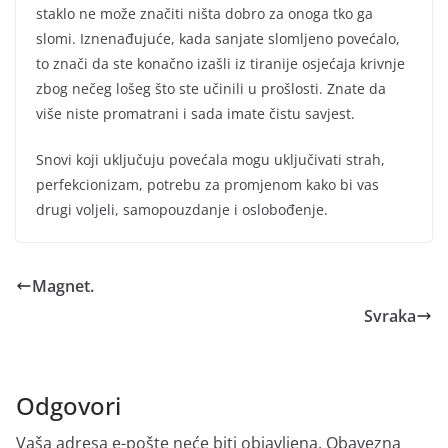
staklo ne može značiti ništa dobro za onoga tko ga
slomi. Iznenađujuće, kada sanjate slomljeno povećalo,
to znači da ste konačno izašli iz tiranije osjećaja krivnje
zbog nečeg lošeg što ste učinili u prošlosti. Znate da
više niste promatrani i sada imate čistu savjest.
Snovi koji uključuju povećala mogu uključivati strah,
perfekcionizam, potrebu za promjenom kako bi vas
drugi voljeli, samopouzdanje i oslobođenje.
Magnet.
Svraka
Odgovori
Vaša adresa e-pošte neće biti objavljena.
Obavezna