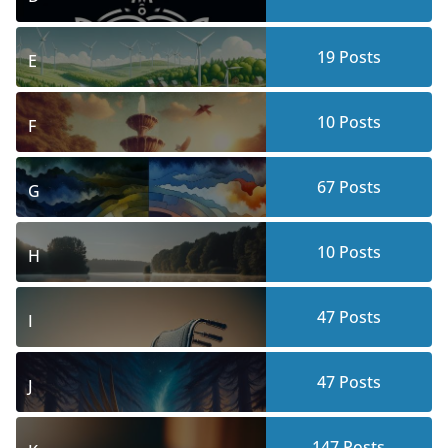
19
Posts
E
10
Posts
F
67
Posts
G
10
Posts
H
47
Posts
I
47
Posts
J
147
Posts