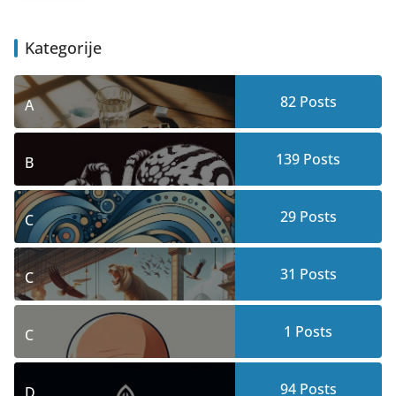
Kategorije
82
Posts
A
139
Posts
B
29
Posts
C
31
Posts
C
1
Posts
C
94
Posts
D