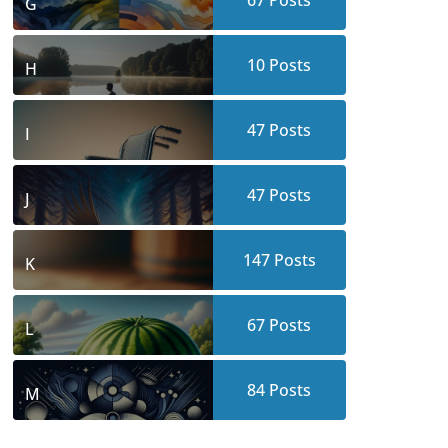
67
Posts
G
10
Posts
H
47
Posts
I
47
Posts
J
147
Posts
K
67
Posts
L
84
Posts
M