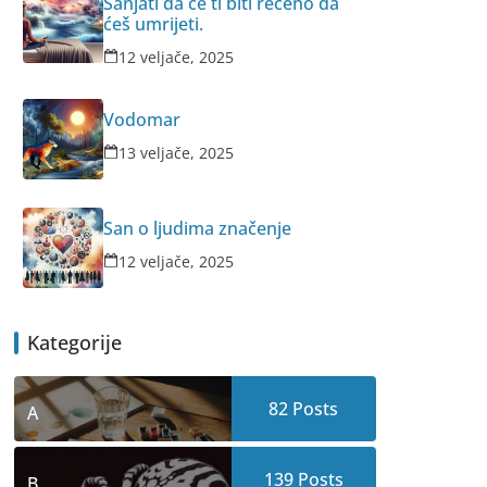
Sanjati da će ti biti rečeno da
ćeš umrijeti.
12 veljače, 2025
Vodomar
13 veljače, 2025
San o ljudima značenje
12 veljače, 2025
Kategorije
82
Posts
A
139
Posts
B