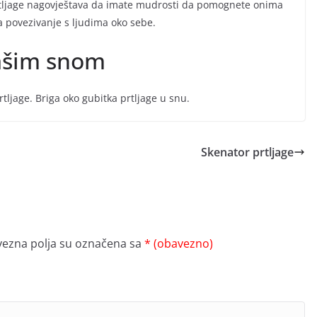
prtljage nagovještava da imate mudrosti da pomognete onima
 za povezivanje s ljudima oko sebe.
vašim snom
ljage. Briga oko gubitka prtljage u snu.
Skenator prtljage
ezna polja su označena sa
* (obavezno)