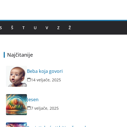
S
Š
T
U
V
Z
Ž
Najčitanije
Beba koja govori
14 veljače, 2025
Jesen
7 veljače, 2025