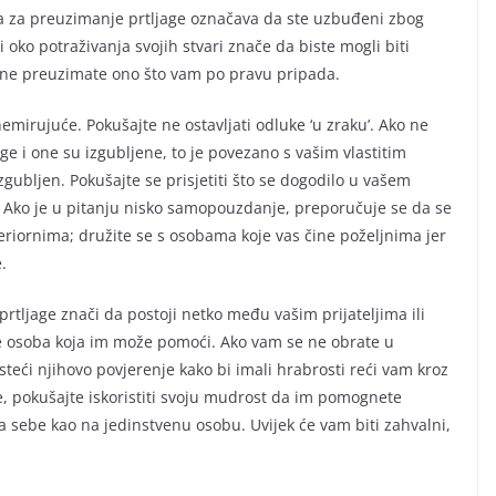
la za preuzimanje prtljage označava da ste uzbuđeni zbog
i oko potraživanja svojih stvari znače da biste mogli biti
 i ne preuzimate ono što vam po pravu pripada.
nemirujuće. Pokušajte ne ostavljati odluke ‘u zraku’. Ako ne
age i one su izgubljene, to je povezano s vašim vlastitim
zgubljen. Pokušajte se prisjetiti što se dogodilo u vašem
a. Ako je u pitanju nisko samopouzdanje, preporučuje se da se
nferiornima; družite se s osobama koje vas čine poželjnima jer
.
rtljage znači da postoji netko među vašim prijateljima ili
te osoba koja im može pomoći. Ako vam se ne obrate u
 steći njihovo povjerenje kako bi imali hrabrosti reći vam kroz
je, pokušajte iskoristiti svoju mudrost da im pomognete
a sebe kao na jedinstvenu osobu. Uvijek će vam biti zahvalni,