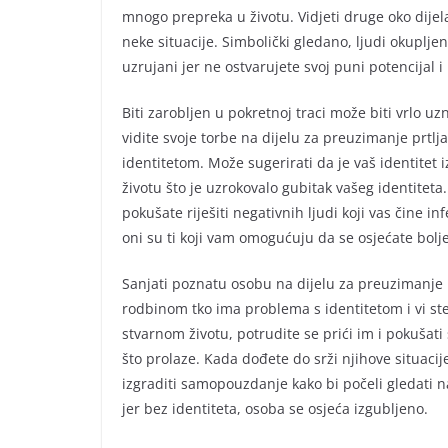
mnogo prepreka u životu. Vidjeti druge oko dije
neke situacije. Simbolički gledano, ljudi okupljen
uzrujani jer ne ostvarujete svoj puni potencijal
Biti zarobljen u pokretnoj traci može biti vrlo uz
vidite svoje torbe na dijelu za preuzimanje prtlj
identitetom. Može sugerirati da je vaš identitet i
životu što je uzrokovalo gubitak vašeg identitet
pokušate riješiti negativnih ljudi koji vas čine i
oni su ti koji vam omogućuju da se osjećate bolje
Sanjati poznatu osobu na dijelu za preuzimanje p
rodbinom tko ima problema s identitetom i vi s
stvarnom životu, potrudite se prići im i pokušati
što prolaze. Kada dođete do srži njihove situaci
izgraditi samopouzdanje kako bi počeli gledati n
jer bez identiteta, osoba se osjeća izgubljeno.