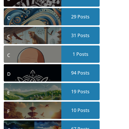
29
Posts
C
31
Posts
C
1
Posts
C
94
Posts
D
19
Posts
E
10
Posts
F