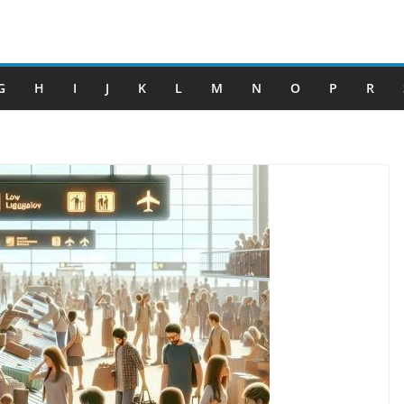
G
H
I
J
K
L
M
N
O
P
R