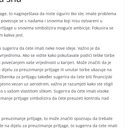
jage, to nagovještava da niste sigurni tko ste; imate problema
 povezuje se s nadama i snovima koji nisu ostvareni u
prtljage u snovima simbolizira moguće ambicije. Fokusira se
m kakva jest.
u sugerira da ćete imati neke nove ideje. Važno je da
vrijednima. Ako se vidite kako pokušavate podići teške torbe
s povećanjem vaše vrijednosti u karijeri. Može značiti da je
u u dijelu za preuzimanje prtljage ili unutar torbe ukazuje na
užbenika za prtljagu također sugerira da ćete biti financijski
ijesno vezan uz aerodrom, važno je razumjeti kako ste stigli
no s vašom vlastitom slikom. Sugerira da ćete imati visoke
manje prtljage simbolizira da ćete preuzeti kontrolu nad
za preuzimanje prtljage, to može značiti spoznaju da trebate
te na dijelu za preuzimanje prtljage, to sugerira da ćete imati