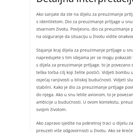
Ako sanjate da ste na dijelu za preuzimanje prtl
s identitetom. Dio za preuzimanje prtljage u snu
stvarnom životu. Povijesno, dio za preuzimanje 
na osiguranje da situaciju u životu vidite onakvo
Stajanje kraj dijela za preuzimanje prtljage u sn
napredujete s tim idejama jer se mogu pokazati 
s dijela za preuzimanje prtljage, to je povezano 
teška torba cilj koji želite postići. Vidjeti bomb
osjećaj ranjivosti u bliskoj budućnosti. Vidjeti sl
stabilni. Kako je dio za preuzimanje prtljage pov
do njega. Ako u snu letite avionom, to je poveza
ambicije u budućnosti. U ovom kontekstu, preuzi
svojim životom.
Ako zapravo sjedite na pokretnoj traci u dijelu 
preuzeti više odgovornosti u životu. Ako se kreće