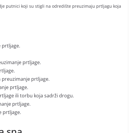
e putnici koji su stigli na odredište preuzimaju prtljagu koja
prtljage.
euzimanje prtljage.
tljage.
a preuzimanje prtljage.
nje prtljage.
tljage ili torbu koja sadrži drogu.
anje prtljage.
 prtljage.
ja sna