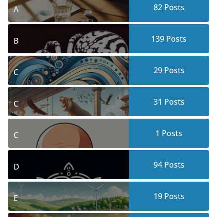
82
Posts
A
139
Posts
B
29
Posts
C
31
Posts
C
1
Posts
C
94
Posts
D
19
Posts
E