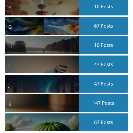
10
Posts
F
67
Posts
G
10
Posts
H
47
Posts
I
47
Posts
J
147
Posts
K
67
Posts
L