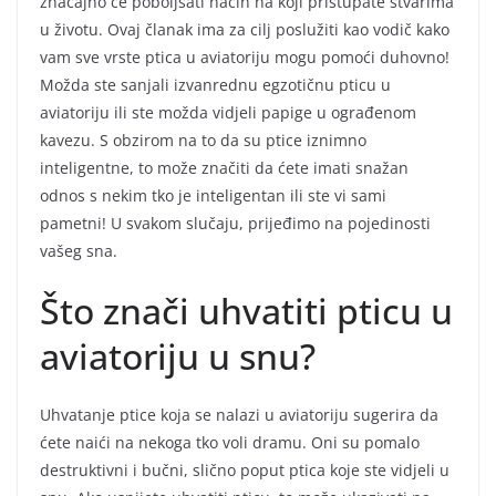
značajno će poboljšati način na koji pristupate stvarima
u životu. Ovaj članak ima za cilj poslužiti kao vodič kako
vam sve vrste ptica u aviatoriju mogu pomoći duhovno!
Možda ste sanjali izvanrednu egzotičnu pticu u
aviatoriju ili ste možda vidjeli papige u ograđenom
kavezu. S obzirom na to da su ptice iznimno
inteligentne, to može značiti da ćete imati snažan
odnos s nekim tko je inteligentan ili ste vi sami
pametni! U svakom slučaju, prijeđimo na pojedinosti
vašeg sna.
Što znači uhvatiti pticu u
aviatoriju u snu?
Uhvatanje ptice koja se nalazi u aviatoriju sugerira da
ćete naići na nekoga tko voli dramu. Oni su pomalo
destruktivni i bučni, slično poput ptica koje ste vidjeli u