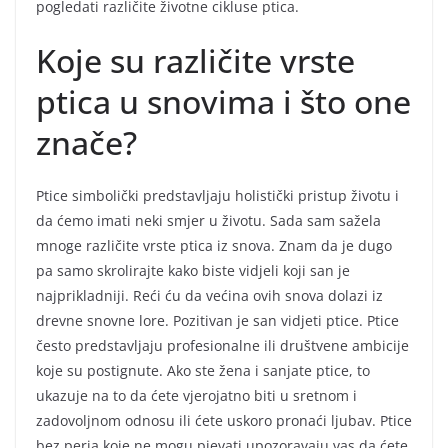
pogledati različite životne cikluse ptica.
Koje su različite vrste
ptica u snovima i što one
znače?
Ptice simbolički predstavljaju holistički pristup životu i
da ćemo imati neki smjer u životu. Sada sam sažela
mnoge različite vrste ptica iz snova. Znam da je dugo
pa samo skrolirajte kako biste vidjeli koji san je
najprikladniji. Reći ću da većina ovih snova dolazi iz
drevne snovne lore. Pozitivan je san vidjeti ptice. Ptice
često predstavljaju profesionalne ili društvene ambicije
koje su postignute. Ako ste žena i sanjate ptice, to
ukazuje na to da ćete vjerojatno biti u sretnom i
zadovoljnom odnosu ili ćete uskoro pronaći ljubav. Ptice
bez perja koje ne mogu pjevati upozoravaju vas da ćete