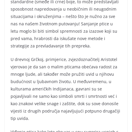
standardne (smeđe ili crne) boje, to može predstavljati
sposobnost napredovanja u neobičnim ili neugodnim
situacijama i okruženjima – nešto što je nužno za sve
nas na našem životnom putovanju! Sanjanje ptice u
letu moglo bi biti simbol spremnosti za izazove koji su
pred vama, hrabrosti da iskušate nove metode i
strategije za prevladavanje tih prepreka.
U drevnoj Grčkoj, primjerice, zvjezdoznačitelj Aristotel
vjerovao je da san o malim pticama obećava radost za
mnoge ljude, ali također može pružiti uvid u njihovu
budućnost u ljubavnom životu. U međuvremenu, u
kulturama američkih Indijanaca, gavrani su se
pojavljivali ne samo kao simboli smrti i smrtnosti već i
kao znakovi velike snage i zaštite, dok su sove donosile
vijesti iz drugih područja najavljujući potpuno drugačiji
tip uvida.
Viđenje ptica kako lete oko vas u snu sugerira uspjeh s