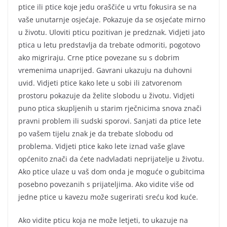
ptice ili ptice koje jedu oraščiće u vrtu fokusira se na
vaše unutarnje osjećaje. Pokazuje da se osjećate mirno
u životu. Uloviti pticu pozitivan je predznak. Vidjeti jato
ptica u letu predstavlja da trebate odmoriti, pogotovo
ako migriraju. Crne ptice povezane su s dobrim
vremenima unaprijed. Gavrani ukazuju na duhovni
uvid. Vidjeti ptice kako lete u sobi ili zatvorenom
prostoru pokazuje da želite slobodu u životu. Vidjeti
puno ptica skupljenih u starim rječnicima snova znači
pravni problem ili sudski sporovi. Sanjati da ptice lete
po vašem tijelu znak je da trebate slobodu od
problema. Vidjeti ptice kako lete iznad vaše glave
općenito znači da ćete nadvladati neprijatelje u životu.
Ako ptice ulaze u vaš dom onda je moguće o gubitcima
posebno povezanih s prijateljima. Ako vidite više od
jedne ptice u kavezu može sugerirati sreću kod kuće.
Ako vidite pticu koja ne može letjeti, to ukazuje na