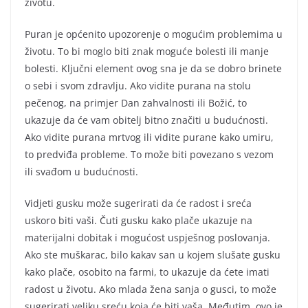
životu.
Puran je općenito upozorenje o mogućim problemima u
životu. To bi moglo biti znak moguće bolesti ili manje
bolesti. Ključni element ovog sna je da se dobro brinete
o sebi i svom zdravlju. Ako vidite purana na stolu
pečenog, na primjer Dan zahvalnosti ili Božić, to
ukazuje da će vam obitelj bitno značiti u budućnosti.
Ako vidite purana mrtvog ili vidite purane kako umiru,
to predviđa probleme. To može biti povezano s vezom
ili svađom u budućnosti.
Vidjeti gusku može sugerirati da će radost i sreća
uskoro biti vaši. Čuti gusku kako plače ukazuje na
materijalni dobitak i mogućost uspješnog poslovanja.
Ako ste muškarac, bilo kakav san u kojem slušate gusku
kako plače, osobito na farmi, to ukazuje da ćete imati
radost u životu. Ako mlada žena sanja o gusci, to može
sugerirati veliku sreću koja će biti vaša. Međutim, ovo je