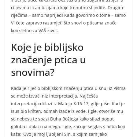
ciljevima ili ambicijama koje trenutno slijedite. Drugim
riječima – samo naprijed! Kada govorimo o tome – samo
VI ćete zapravo razumjeti što snovi o pticama znače
konkretno za VAŠ život.
Koje je biblijsko
značenje ptica u
snovima?
Kada je riječ o biblijskom značenju ptica u snu, iz Pisma
se može izvući niz interpretacija. Najčešća
interpretacija dolazi iz Mateja 3:16-17, gdje piše: Kad je
Isus bio kršten, odmah izađe iz vode, i gle, otvoriše mu
se nebesa te spazi Duha Božjega kako silazi poput
goluba i dolazi na njega. I gle, začuje se glas s neba koji
kaže: ‘Ovo je moj ljubljeni Sin, s kojim sam jako