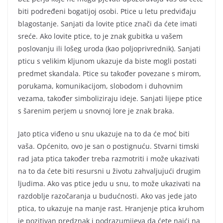
biti podređeni bogatijoj osobi. Ptice u letu predviđaju
blagostanje. Sanjati da lovite ptice znači da ćete imati
sreće. Ako lovite ptice, to je znak gubitka u vašem
poslovanju ili lošeg uroda (kao poljoprivrednik). Sanjati
pticu s velikim kljunom ukazuje da biste mogli postati
predmet skandala. Ptice su također povezane s mirom,
porukama, komunikacijom, slobodom i duhovnim
vezama, također simboliziraju ideje. Sanjati lijepe ptice
s šarenim perjem u snovnoj lore je znak braka.
Jato ptica viđeno u snu ukazuje na to da će moć biti
vaša. Općenito, ovo je san o postignuću. Stvarni timski
rad jata ptica također treba razmotriti i može ukazivati
na to da ćete biti resursni u životu zahvaljujući drugim
ljudima. Ako vas ptice jedu u snu, to može ukazivati na
razdoblje razočaranja u budućnosti. Ako vas jede jato
ptica, to ukazuje na manje rast. Hranjenje ptica kruhom
je pozitivan predznak i podrazumijeva da ćete naići na