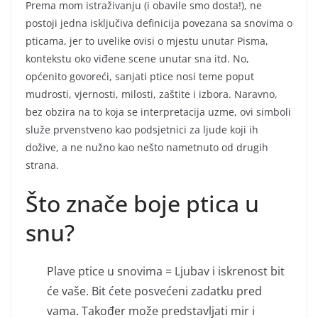
Prema mom istraživanju (i obavile smo dosta!), ne
postoji jedna isključiva definicija povezana sa snovima o
pticama, jer to uvelike ovisi o mjestu unutar Pisma,
kontekstu oko viđene scene unutar sna itd. No,
općenito govoreći, sanjati ptice nosi teme poput
mudrosti, vjernosti, milosti, zaštite i izbora. Naravno,
bez obzira na to koja se interpretacija uzme, ovi simboli
služe prvenstveno kao podsjetnici za ljude koji ih
dožive, a ne nužno kao nešto nametnuto od drugih
strana.
Što znače boje ptica u
snu?
Plave ptice u snovima = Ljubav i iskrenost bit
će vaše. Bit ćete posvećeni zadatku pred
vama. Također može predstavljati mir i