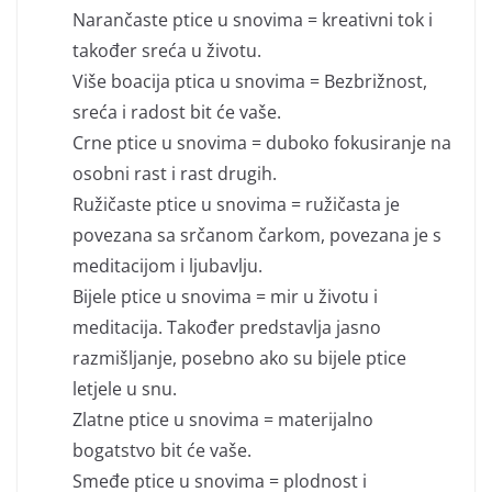
Narančaste ptice u snovima = kreativni tok i
također sreća u životu.
Više boacija ptica u snovima = Bezbrižnost,
sreća i radost bit će vaše.
Crne ptice u snovima = duboko fokusiranje na
osobni rast i rast drugih.
Ružičaste ptice u snovima = ružičasta je
povezana sa srčanom čarkom, povezana je s
meditacijom i ljubavlju.
Bijele ptice u snovima = mir u životu i
meditacija. Također predstavlja jasno
razmišljanje, posebno ako su bijele ptice
letjele u snu.
Zlatne ptice u snovima = materijalno
bogatstvo bit će vaše.
Smeđe ptice u snovima = plodnost i