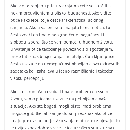
Ako vidite ranjenu pticu, vjerojatno ćete se suočiti s
nekim protivljenjem u bliskoj budućnosti. Ako vidite
ptice kako lete, to je čest karakteristika lucidnog
sanjanja. Ako u vašem snu ima jato letećih ptica, to
često znači da imate neograničene mogućnosti i
slobodu izbora, što će vam pomoći u budnom životu.
Uhvatanje ptice također je povezano s blagostanjem, i
može biti znak blagostanja sanjatelju. Čuti kljun ptice
često ukazuje na nemogućnost obavljanja svakodnevnih
zadataka koji zahtijevaju jasno razmišljanje i također
visoku percepciju.
Ako ste siromašna osoba i imate problema u svom
životu, san o pticama ukazuje na poboljšanje vaše
situacije. Ako ste bogati, mogli biste imati problema i
moguće gubitke, ali san je dobar predznak ako ptice
imaju prekrasno perje. Ako sanjate ptice koje pjevaju, to
je uvijek znak dobre sreće. Ptice u vašem snu su znak