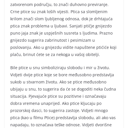
zatvorenom području, to znači duhovno previranje.
Crne ptice su znak loših vijesti. Ptica sa slomljenim
krilom znači slom ljubljenog odnosa, dok je drhtajuća
ptica znak problema u ljubavi. Sanjati ptičje gnijezdo
puno jaja znak je uspješnih susreta s ljudima. Prazno
gnijezdo sugerira zabrinutost i pesimizam u
poslovanju. Ako u gnijezdu vidite napuštene ptićiće koji
plaču, brinut ćete se za nekoga u vašoj obitelji.
Bile ptice u snu simboliziraju slobodu i mir u životu.
Vidjeti dvije ptice koje se bore međusobno predstavlja
sukob u stvarnom životu. Ako se ptice međusobno
ubijaju u snu, to sugerira da će se dogoditi neka čudna
situacija. Pjevajuće ptice su pozitivne i označavaju
dobra vremena unaprijed. Ako ptice kljucaju po
prozorskoj dasci, to sugerira zastoje. Vidjeti mnogo
ptica (kao u filmu Ptice) predstavlja slobodu, ali ako vas
napadaju, to označava teške odnose. Vidjeti dvorišne