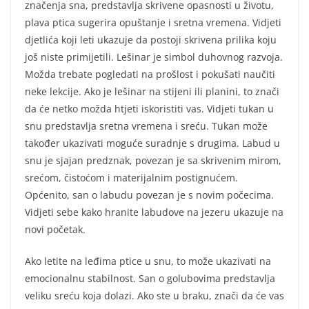
značenja sna, predstavlja skrivene opasnosti u životu,
plava ptica sugerira opuštanje i sretna vremena. Vidjeti
djetlića koji leti ukazuje da postoji skrivena prilika koju
još niste primijetili. Lešinar je simbol duhovnog razvoja.
Možda trebate pogledati na prošlost i pokušati naučiti
neke lekcije. Ako je lešinar na stijeni ili planini, to znači
da će netko možda htjeti iskoristiti vas. Vidjeti tukan u
snu predstavlja sretna vremena i sreću. Tukan može
također ukazivati moguće suradnje s drugima. Labud u
snu je sjajan predznak, povezan je sa skrivenim mirom,
srećom, čistoćom i materijalnim postignućem.
Općenito, san o labudu povezan je s novim počecima.
Vidjeti sebe kako hranite labudove na jezeru ukazuje na
novi početak.
Ako letite na leđima ptice u snu, to može ukazivati na
emocionalnu stabilnost. San o golubovima predstavlja
veliku sreću koja dolazi. Ako ste u braku, znači da će vas