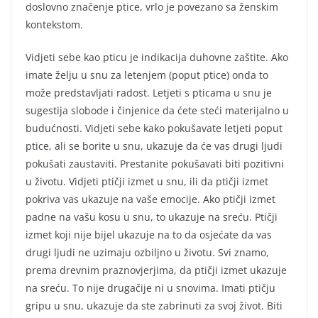
doslovno značenje ptice, vrlo je povezano sa ženskim
kontekstom.
Vidjeti sebe kao pticu je indikacija duhovne zaštite. Ako
imate želju u snu za letenjem (poput ptice) onda to
može predstavljati radost. Letjeti s pticama u snu je
sugestija slobode i činjenice da ćete steći materijalno u
budućnosti. Vidjeti sebe kako pokušavate letjeti poput
ptice, ali se borite u snu, ukazuje da će vas drugi ljudi
pokušati zaustaviti. Prestanite pokušavati biti pozitivni
u životu. Vidjeti ptičji izmet u snu, ili da ptičji izmet
pokriva vas ukazuje na vaše emocije. Ako ptičji izmet
padne na vašu kosu u snu, to ukazuje na sreću. Ptičji
izmet koji nije bijel ukazuje na to da osjećate da vas
drugi ljudi ne uzimaju ozbiljno u životu. Svi znamo,
prema drevnim praznovjerjima, da ptičji izmet ukazuje
na sreću. To nije drugačije ni u snovima. Imati ptičju
gripu u snu, ukazuje da ste zabrinuti za svoj život. Biti