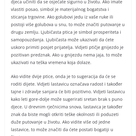
djeca učiniti da se osjećate sigurno u životu. Ako imate
vlastiti posao, simbol je materijalnog bogatstva i
sticanja trgovine. Ako golubovi jedu iz vaše ruke ili
postoji više golubova u snu, to može značiti putovanje u
drugu zemlju. Ljubičasta ptica je simbol prosperiteta i
samopouzdanja. Ljubičasta može ukazivati da ćete
uskoro primiti posjet prijatelja. Vidjeti ptičje gnijezdo je
pozitivan predznak. Ako u gnijezdu nema jaja, to može
ukazivati na teška vremena koja dolaze.
Ako vidite dvije ptice, onda je to sugeracija da će se
roditi dijete. Vidjeti lastavicu označava radost i također
tajne i zdravlje sanjara će biti pozitivno. Vidjeti lastavicu
kako leti gore-dolje može sugerirati sretan brak s puno
djece. U drevnim rječnicima snova, lastavica je također
znak da biste mogli otkriti teške okolnosti ili poduzeti
duže putovanje u životu. Ako vidite više od jedne
lastavice, to može značiti da ćete postati bogatiji u