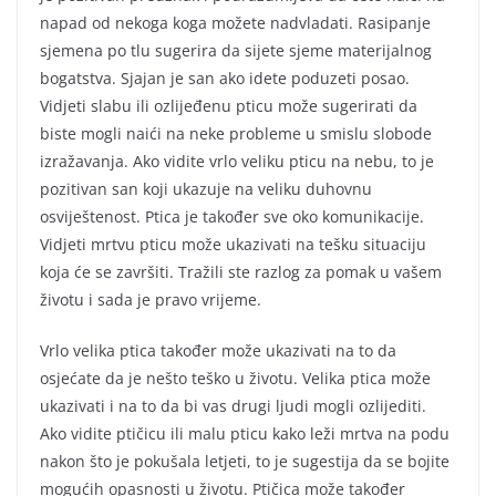
napad od nekoga koga možete nadvladati. Rasipanje
sjemena po tlu sugerira da sijete sjeme materijalnog
bogatstva. Sjajan je san ako idete poduzeti posao.
Vidjeti slabu ili ozlijeđenu pticu može sugerirati da
biste mogli naići na neke probleme u smislu slobode
izražavanja. Ako vidite vrlo veliku pticu na nebu, to je
pozitivan san koji ukazuje na veliku duhovnu
osviještenost. Ptica je također sve oko komunikacije.
Vidjeti mrtvu pticu može ukazivati na tešku situaciju
koja će se završiti. Tražili ste razlog za pomak u vašem
životu i sada je pravo vrijeme.
Vrlo velika ptica također može ukazivati na to da
osjećate da je nešto teško u životu. Velika ptica može
ukazivati i na to da bi vas drugi ljudi mogli ozlijediti.
Ako vidite ptičicu ili malu pticu kako leži mrtva na podu
nakon što je pokušala letjeti, to je sugestija da se bojite
mogućih opasnosti u životu. Ptičica može također