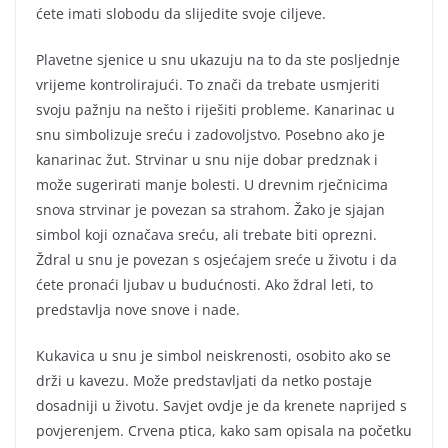
ćete imati slobodu da slijedite svoje ciljeve.
Plavetne sjenice u snu ukazuju na to da ste posljednje
vrijeme kontrolirajući. To znači da trebate usmjeriti
svoju pažnju na nešto i riješiti probleme. Kanarinac u
snu simbolizuje sreću i zadovoljstvo. Posebno ako je
kanarinac žut. Strvinar u snu nije dobar predznak i
može sugerirati manje bolesti. U drevnim rječnicima
snova strvinar je povezan sa strahom. Žako je sjajan
simbol koji označava sreću, ali trebate biti oprezni.
Ždral u snu je povezan s osjećajem sreće u životu i da
ćete pronaći ljubav u budućnosti. Ako ždral leti, to
predstavlja nove snove i nade.
Kukavica u snu je simbol neiskrenosti, osobito ako se
drži u kavezu. Može predstavljati da netko postaje
dosadniji u životu. Savjet ovdje je da krenete naprijed s
povjerenjem. Crvena ptica, kako sam opisala na početku