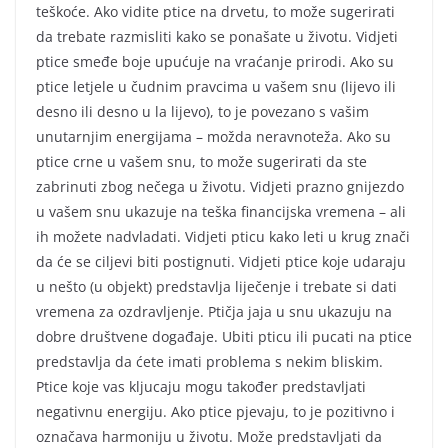
teškoće. Ako vidite ptice na drvetu, to može sugerirati
da trebate razmisliti kako se ponašate u životu. Vidjeti
ptice smeđe boje upućuje na vraćanje prirodi. Ako su
ptice letjele u čudnim pravcima u vašem snu (lijevo ili
desno ili desno u la lijevo), to je povezano s vašim
unutarnjim energijama – možda neravnoteža. Ako su
ptice crne u vašem snu, to može sugerirati da ste
zabrinuti zbog nečega u životu. Vidjeti prazno gnijezdo
u vašem snu ukazuje na teška financijska vremena – ali
ih možete nadvladati. Vidjeti pticu kako leti u krug znači
da će se ciljevi biti postignuti. Vidjeti ptice koje udaraju
u nešto (u objekt) predstavlja liječenje i trebate si dati
vremena za ozdravljenje. Ptičja jaja u snu ukazuju na
dobre društvene događaje. Ubiti pticu ili pucati na ptice
predstavlja da ćete imati problema s nekim bliskim.
Ptice koje vas kljucaju mogu također predstavljati
negativnu energiju. Ako ptice pjevaju, to je pozitivno i
označava harmoniju u životu. Može predstavljati da