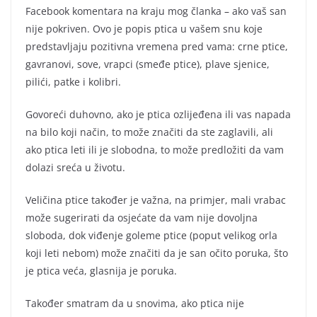
Facebook komentara na kraju mog članka – ako vaš san
nije pokriven. Ovo je popis ptica u vašem snu koje
predstavljaju pozitivna vremena pred vama: crne ptice,
gavranovi, sove, vrapci (smeđe ptice), plave sjenice,
pilići, patke i kolibri.
Govoreći duhovno, ako je ptica ozlijeđena ili vas napada
na bilo koji način, to može značiti da ste zaglavili, ali
ako ptica leti ili je slobodna, to može predložiti da vam
dolazi sreća u životu.
Veličina ptice također je važna, na primjer, mali vrabac
može sugerirati da osjećate da vam nije dovoljna
sloboda, dok viđenje goleme ptice (poput velikog orla
koji leti nebom) može značiti da je san očito poruka, što
je ptica veća, glasnija je poruka.
Također smatram da u snovima, ako ptica nije