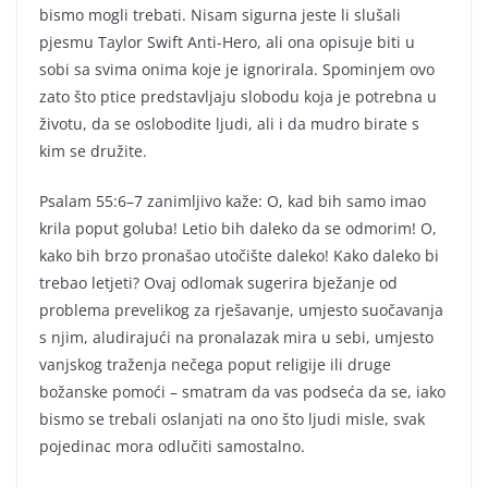
bismo mogli trebati. Nisam sigurna jeste li slušali
pjesmu Taylor Swift Anti-Hero, ali ona opisuje biti u
sobi sa svima onima koje je ignorirala. Spominjem ovo
zato što ptice predstavljaju slobodu koja je potrebna u
životu, da se oslobodite ljudi, ali i da mudro birate s
kim se družite.
Psalam 55:6–7 zanimljivo kaže: O, kad bih samo imao
krila poput goluba! Letio bih daleko da se odmorim! O,
kako bih brzo pronašao utočište daleko! Kako daleko bi
trebao letjeti? Ovaj odlomak sugerira bježanje od
problema prevelikog za rješavanje, umjesto suočavanja
s njim, aludirajući na pronalazak mira u sebi, umjesto
vanjskog traženja nečega poput religije ili druge
božanske pomoći – smatram da vas podseća da se, iako
bismo se trebali oslanjati na ono što ljudi misle, svak
pojedinac mora odlučiti samostalno.