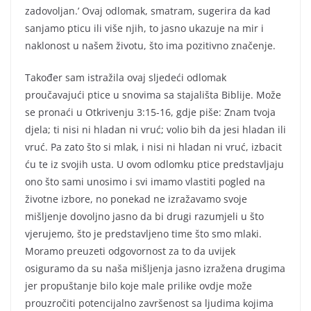
zadovoljan.’ Ovaj odlomak, smatram, sugerira da kad
sanjamo pticu ili više njih, to jasno ukazuje na mir i
naklonost u našem životu, što ima pozitivno značenje.
Također sam istražila ovaj sljedeći odlomak
proučavajući ptice u snovima sa stajališta Biblije. Može
se pronaći u Otkrivenju 3:15-16, gdje piše: Znam tvoja
djela; ti nisi ni hladan ni vruć; volio bih da jesi hladan ili
vruć. Pa zato što si mlak, i nisi ni hladan ni vruć, izbacit
ću te iz svojih usta. U ovom odlomku ptice predstavljaju
ono što sami unosimo i svi imamo vlastiti pogled na
životne izbore, no ponekad ne izražavamo svoje
mišljenje dovoljno jasno da bi drugi razumjeli u što
vjerujemo, što je predstavljeno time što smo mlaki.
Moramo preuzeti odgovornost za to da uvijek
osiguramo da su naša mišljenja jasno izražena drugima
jer propuštanje bilo koje male prilike ovdje može
prouzročiti potencijalno završenost sa ljudima kojima