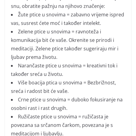
snu, obratite pažnju na njihovo značenje:
Žute ptice u snovima = zabavno vrijeme ispred
vas, susrest ćete moć i također intelekt.
Zelene ptice u snovima = ravnoteža i
komunikacija bit će vaše. Okrenite se prirodi i
meditaciji. Zelene ptice također sugeriraju mir i
ljubav prema životu.
Narančaste ptice u snovima = kreativni tok i
također sreća u životu.
Više boacija ptica u snovima = Bezbrižnost,
sreća i radost bit će vaše.
Crne ptice u snovima = duboko fokusiranje na
osobni rast i rast drugih.
Ružičaste ptice u snovima = ružičasta je
povezana sa srčanom čarkom, povezana je s
meditacijom i ljubavlju.