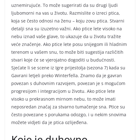
uznemirujuće. To može sugerirati da su drugi ljudi
ljubomorni na vas u životu. Razmislite o izreci ptica,
koja se često odnosi na ženu – koju zovu ptica. Stvarni
detalji sna su izuzetno važni. Ako ptice lete visoko na
nebu iznad vaše glave, to ukazuje da u životu tražite
veće značenje. Ako ptice lete posu snijegom ili hladnim
terenom u vašem snu, to može biti sugestija različitih
stvari koje će se vjerojatno dogoditi u budućnosti.
Sjećate li se scene iz Igre prijestolja (sezona 7) kada su
Gavrani letjeli preko Winterfella. Znamo da je gavran
povezan s duhovnim razvojem, povezan je s mogućom
progresijom i integracijom u životu. Ako ptice lete
visoko u prekrasnom mirnom nebu, to može imati
neposredan značaj za stvarno tumačenje sna. Ptice su
često povezane s porukama odozgo, i u nekim snovima
možete vidjeti da je ptica ozlijeđena.
Koje je duhovno