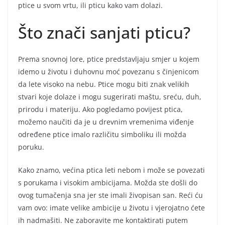
ptice u svom vrtu, ili pticu kako vam dolazi.
Što znači sanjati pticu?
Prema snovnoj lore, ptice predstavljaju smjer u kojem
idemo u životu i duhovnu moć povezanu s činjenicom
da lete visoko na nebu. Ptice mogu biti znak velikih
stvari koje dolaze i mogu sugerirati maštu, sreću, duh,
prirodu i materiju. Ako pogledamo povijest ptica,
možemo naučiti da je u drevnim vremenima viđenje
određene ptice imalo različitu simboliku ili možda
poruku.
Kako znamo, većina ptica leti nebom i može se povezati
s porukama i visokim ambicijama. Možda ste došli do
ovog tumačenja sna jer ste imali živopisan san. Reći ću
vam ovo: imate velike ambicije u životu i vjerojatno ćete
ih nadmašiti. Ne zaboravite me kontaktirati putem