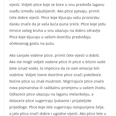
vijesti. Vidjeti ptice koje se bore u snu predviđa laganu
svađu između zaljubljenih. Ako ptice pjevaju, primit
ćete dobre vijesti. Ptice koje kljucaju vašu prozorsku
dasku znače da je vaša kuća puna sreće. Ptice koje jedu
mrvice vašeg kruha u snu ukazuju na dobro zdravlje.
Ptice koje kljucaju u vašem dvorištu predviđaju
očekivanog gostu na putu.
Ako sanjate vodene ptice, primit ćete vijesti o dobiti.
Ako ste mogli vidjeti vodene ptice ili ptice u blizini vode
(lete iznad vode), to implicira da će vam emocije biti
stabilne. Vidjeti tovne dvorišne ptice znači poteškoće.
Noćne ptice su znak mudrosti. Migrirajuće ptice znače
nova poznanstva ili radikalnu promjenu u vašem životu.
Odlazeće ptice ukazuju na laganu melankoliju, a
dolazeće ptice sugeriraju ljubavne i prijateljske
prijedloge. Ptice koje lete sugeriraju neispunjene želje,
a jato ptica znači dobre i ugodne vijesti. Ako ptice lete u