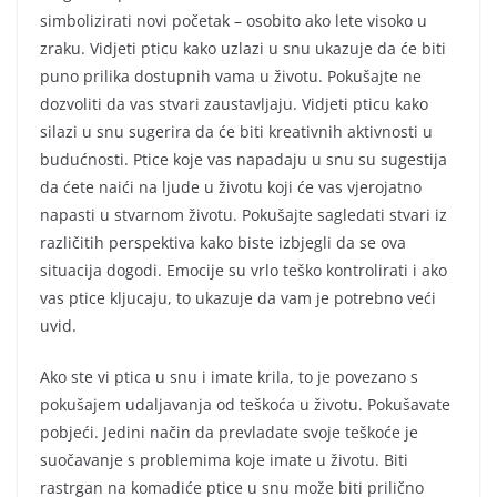
simbolizirati novi početak – osobito ako lete visoko u
zraku. Vidjeti pticu kako uzlazi u snu ukazuje da će biti
puno prilika dostupnih vama u životu. Pokušajte ne
dozvoliti da vas stvari zaustavljaju. Vidjeti pticu kako
silazi u snu sugerira da će biti kreativnih aktivnosti u
budućnosti. Ptice koje vas napadaju u snu su sugestija
da ćete naići na ljude u životu koji će vas vjerojatno
napasti u stvarnom životu. Pokušajte sagledati stvari iz
različitih perspektiva kako biste izbjegli da se ova
situacija dogodi. Emocije su vrlo teško kontrolirati i ako
vas ptice kljucaju, to ukazuje da vam je potrebno veći
uvid.
Ako ste vi ptica u snu i imate krila, to je povezano s
pokušajem udaljavanja od teškoća u životu. Pokušavate
pobjeći. Jedini način da prevladate svoje teškoće je
suočavanje s problemima koje imate u životu. Biti
rastrgan na komadiće ptice u snu može biti prilično