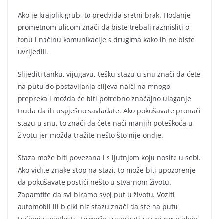
Ako je krajolik grub, to predviđa sretni brak. Hodanje
prometnom ulicom znači da biste trebali razmisliti o
tonu i načinu komunikacije s drugima kako ih ne biste
uvrijedili.
Slijediti tanku, vijugavu, tešku stazu u snu znači da ćete
na putu do postavljanja ciljeva naići na mnogo
prepreka i možda će biti potrebno značajno ulaganje
truda da ih uspješno savladate. Ako pokušavate pronaći
stazu u snu, to znači da ćete naći manjih poteškoća u
životu jer možda tražite nešto što nije ondje.
Staza može biti povezana i s ljutnjom koju nosite u sebi.
Ako vidite znake stop na stazi, to može biti upozorenje
da pokušavate postići nešto u stvarnom životu.
Zapamtite da svi biramo svoj put u životu. Voziti
automobil ili bicikl niz stazu znači da ste na putu
traženja svjetlosti. To može sugerirati razvoj nove ideje