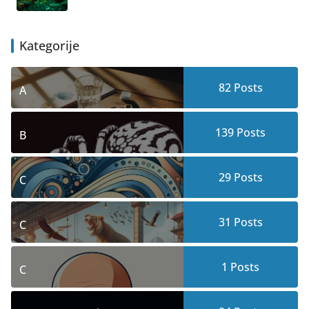
Kategorije
82
Posts
A
139
Posts
B
29
Posts
C
31
Posts
C
1
Posts
C