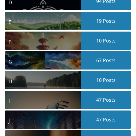
94
Posts
D
19
Posts
E
10
Posts
F
67
Posts
G
10
Posts
H
47
Posts
I
47
Posts
J