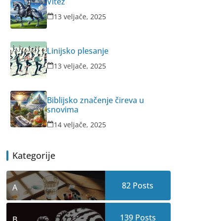
Vitez
13 veljače, 2025
Linijsko plesanje
13 veljače, 2025
Biblijsko značenje čireva u
snovima
14 veljače, 2025
Kategorije
82
Posts
A
139
Posts
B