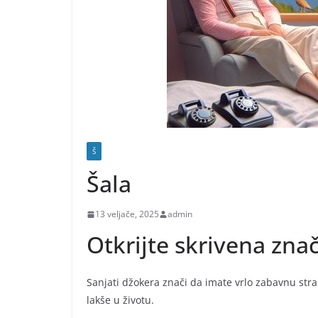
Š
Šala
13 veljače, 2025
admin
Otkrijte skrivena zna
Sanjati džokera znači da imate vrlo zabavnu stra
lakše u životu.