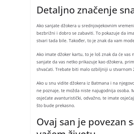
Detaljno značenje sn
Ako sanjate džokera u srednjovjekovnim vremenim
bezbrižni i dobro se zabaviti. To pokazuje da im
stvari tada bile. Također, to je znak da vam mod
Ako imate džoker kartu, to je loš znak da će vas n
sanjate da vas netko prikazuje kao džokera, prim
shvaćati. Trebate biti malo ozbiljniji u stvarnom 
Ako u snu vidite džokera iz Batmana i na njegovoj
ne poznaje, te možda niste najugodnija osoba. Me
osjećate avanturistički, odvažno, te imate osjećaj
što bude prekasno.
Ovaj san je povezan s
vašem životu