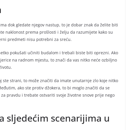
a
a dok gledate njegov nastup, to je dobar znak da želite biti
ate naklonost prema prošlosti i želju da razumijete kako su
erni predmeti nisu potrebni za sreću.
etko pokušati učiniti budalom i trebali biste biti oprezni. Ako
jerice na radnom mjestu, to znači da vas nitko neće ozbiljno
životu.
 ste strani, to može značiti da imate unutarnje zlo koje nitko
đutim, ako ste protiv džokera, to bi moglo značiti da se
 za pravdu i trebate ostvariti svoje životne snove prije nego
a sljedećim scenarijima u