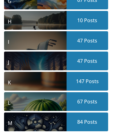
67
Posts
G
10
Posts
H
47
Posts
I
47
Posts
J
147
Posts
K
67
Posts
L
84
Posts
M