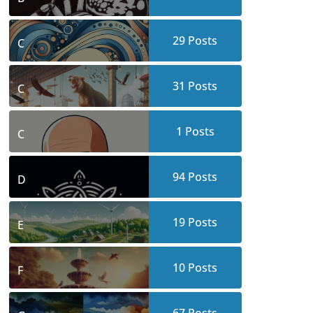
29
Posts
C
31
Posts
C
1
Posts
C
94
Posts
D
19
Posts
E
10
Posts
F