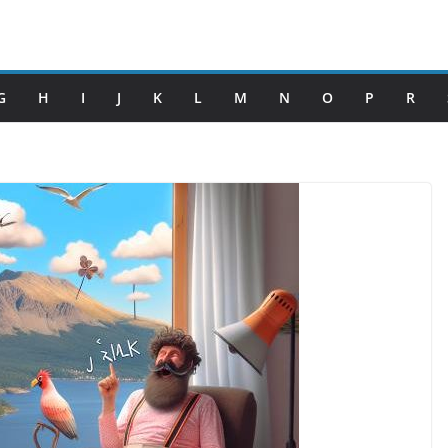
G
H
I
J
K
L
M
N
O
P
R