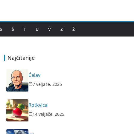
S
Š
T
U
V
Z
Ž
Najčitanije
Ćelav
7 veljače, 2025
Rotkvica
14 veljače, 2025