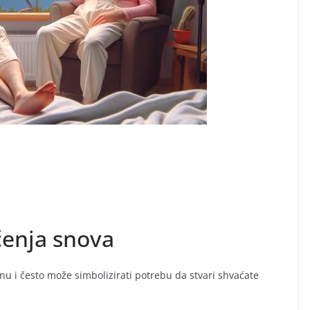
čenja snova
nu i često može simbolizirati potrebu da stvari shvaćate