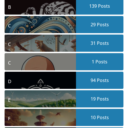
139
Posts
B
29
Posts
C
31
Posts
C
1
Posts
C
94
Posts
D
19
Posts
E
10
Posts
F