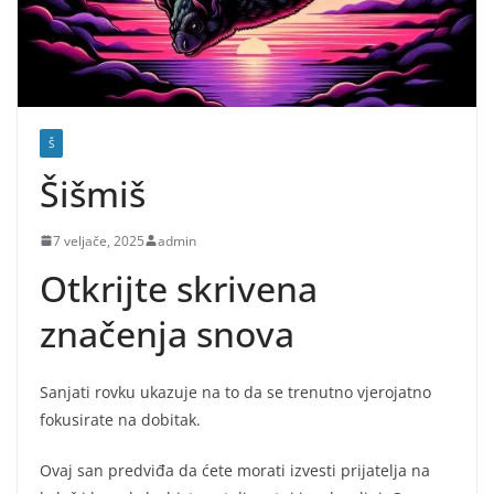
Š
Šišmiš
7 veljače, 2025
admin
Otkrijte skrivena
značenja snova
Sanjati rovku ukazuje na to da se trenutno vjerojatno
fokusirate na dobitak.
Ovaj san predviđa da ćete morati izvesti prijatelja na