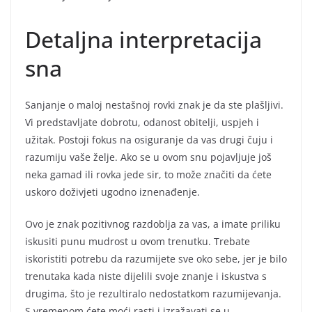
Detaljna interpretacija
sna
Sanjanje o maloj nestašnoj rovki znak je da ste plašljivi.
Vi predstavljate dobrotu, odanost obitelji, uspjeh i
užitak. Postoji fokus na osiguranje da vas drugi čuju i
razumiju vaše želje. Ako se u ovom snu pojavljuje još
neka gamad ili rovka jede sir, to može značiti da ćete
uskoro doživjeti ugodno iznenađenje.
Ovo je znak pozitivnog razdoblja za vas, a imate priliku
iskusiti punu mudrost u ovom trenutku. Trebate
iskoristiti potrebu da razumijete sve oko sebe, jer je bilo
trenutaka kada niste dijelili svoje znanje i iskustva s
drugima, što je rezultiralo nedostatkom razumijevanja.
S vremenom ćete moći rasti i izražavati se u