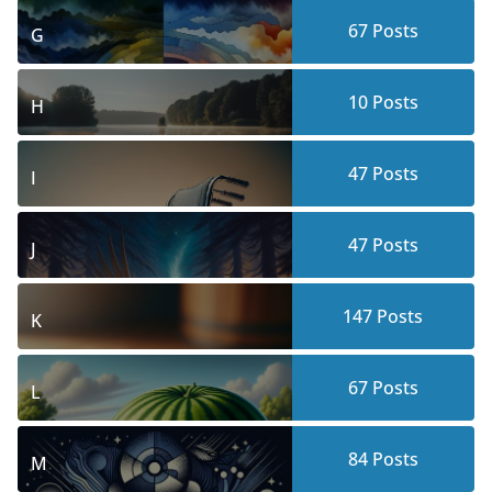
67
Posts
G
10
Posts
H
47
Posts
I
47
Posts
J
147
Posts
K
67
Posts
L
84
Posts
M