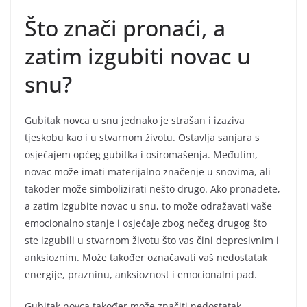
Što znači pronaći, a
zatim izgubiti novac u
snu?
Gubitak novca u snu jednako je strašan i izaziva
tjeskobu kao i u stvarnom životu. Ostavlja sanjara s
osjećajem općeg gubitka i osiromašenja. Međutim,
novac može imati materijalno značenje u snovima, ali
također može simbolizirati nešto drugo. Ako pronađete,
a zatim izgubite novac u snu, to može odražavati vaše
emocionalno stanje i osjećaje zbog nečeg drugog što
ste izgubili u stvarnom životu što vas čini depresivnim i
anksioznim. Može također označavati vaš nedostatak
energije, prazninu, anksioznost i emocionalni pad.
Gubitak novca također može značiti nedostatak