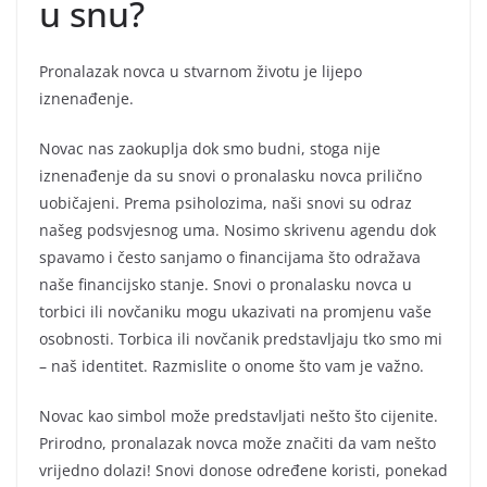
u snu?
Pronalazak novca u stvarnom životu je lijepo
iznenađenje.
Novac nas zaokuplja dok smo budni, stoga nije
iznenađenje da su snovi o pronalasku novca prilično
uobičajeni. Prema psiholozima, naši snovi su odraz
našeg podsvjesnog uma. Nosimo skrivenu agendu dok
spavamo i često sanjamo o financijama što odražava
naše financijsko stanje. Snovi o pronalasku novca u
torbici ili novčaniku mogu ukazivati na promjenu vaše
osobnosti. Torbica ili novčanik predstavljaju tko smo mi
– naš identitet. Razmislite o onome što vam je važno.
Novac kao simbol može predstavljati nešto što cijenite.
Prirodno, pronalazak novca može značiti da vam nešto
vrijedno dolazi! Snovi donose određene koristi, ponekad