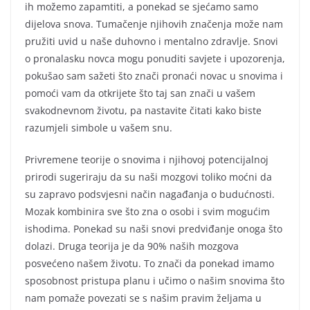
ih možemo zapamtiti, a ponekad se sjećamo samo
dijelova snova. Tumačenje njihovih značenja može nam
pružiti uvid u naše duhovno i mentalno zdravlje. Snovi
o pronalasku novca mogu ponuditi savjete i upozorenja,
pokušao sam sažeti što znači pronaći novac u snovima i
pomoći vam da otkrijete što taj san znači u vašem
svakodnevnom životu, pa nastavite čitati kako biste
razumjeli simbole u vašem snu.
Privremene teorije o snovima i njihovoj potencijalnoj
prirodi sugeriraju da su naši mozgovi toliko moćni da
su zapravo podsvjesni način nagađanja o budućnosti.
Mozak kombinira sve što zna o osobi i svim mogućim
ishodima. Ponekad su naši snovi predviđanje onoga što
dolazi. Druga teorija je da 90% naših mozgova
posvećeno našem životu. To znači da ponekad imamo
sposobnost pristupa planu i učimo o našim snovima što
nam pomaže povezati se s našim pravim željama u