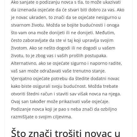
Ako sanjate o podizanju novca s tla, to može ukazivati
da iznenada osjećate da će stvari biti dobro za vas. Ako
je novac ukraden, to znači da se osjećate nesigurno u
stvarnom životu. Možda se bojite budućnosti i onoga
što vam ona može donijeti ili ne donijeti. Međutim,
često zaboravljate da ste vi taj koji upravlja svojim
životom. Ako se nešto dogodi ili ne dogodi u vašem
životu, to je zbog vas i vaših prošlih postupaka.
Alternativno, ako se osjećate sigurno i naporno radite,
vaš san može odražavati vaše trenutno stanje.
Vjerojatno osjećate potrebu da štedite dodatni novac
kako biste osigurali svoju budućnost. Možda trebate
otvoriti štedni račun i staviti sav višak novca na njega.
Ovaj san također može prikazivati vaše osjećaje.
Podizanje novca koji je pao s neba znači da ozbiljno
razmišljate o svojim ciljevima.
Što znači trošiti novac u