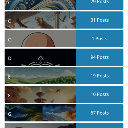
29
Posts
C
31
Posts
C
1
Posts
C
94
Posts
D
19
Posts
E
10
Posts
F
67
Posts
G