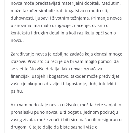
novca može predstavljati materijalni dobitak. Međutim,
može također simbolizirati bogatstvo u mudrosti,
duhovnosti, ljubavi i životnim težnjama. Primanje novca
u snovima ima malo drugačije značenje, ovisno o
kontekstu i drugim detaljima koji razlikuju opći san o
novcu.
Zarađivanje novca je ozbiljna zadaća koja donosi mnoge
izazove. Prvo što ću reći je da bi vam moglo pomoći da
se sjetite što više detalja. Iako novac označava
financijski uspjeh i bogatstvo, također može predvidjeti
vaše cjelokupno zdravlje i blagostanje, duh, intelekt i
psihu.
Ako vam nedostaje novca u životu, možda ćete sanjati o
pronalasku puno novca. Biti bogat u jednom području
vašeg života, može značiti biti siromašan ili nesiguran u
drugom. Čitajte dalje da biste saznali više o