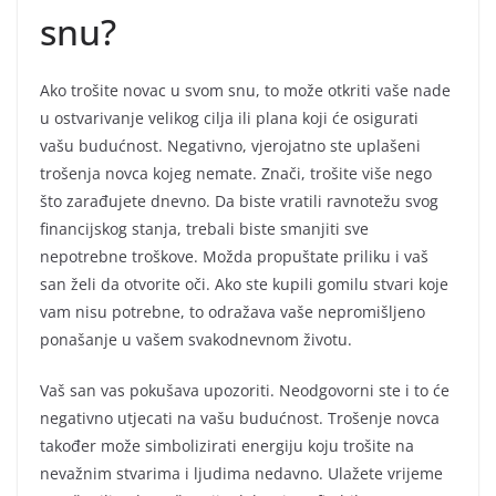
snu?
Ako trošite novac u svom snu, to može otkriti vaše nade
u ostvarivanje velikog cilja ili plana koji će osigurati
vašu budućnost. Negativno, vjerojatno ste uplašeni
trošenja novca kojeg nemate. Znači, trošite više nego
što zarađujete dnevno. Da biste vratili ravnotežu svog
financijskog stanja, trebali biste smanjiti sve
nepotrebne troškove. Možda propuštate priliku i vaš
san želi da otvorite oči. Ako ste kupili gomilu stvari koje
vam nisu potrebne, to odražava vaše nepromišljeno
ponašanje u vašem svakodnevnom životu.
Vaš san vas pokušava upozoriti. Neodgovorni ste i to će
negativno utjecati na vašu budućnost. Trošenje novca
također može simbolizirati energiju koju trošite na
nevažnim stvarima i ljudima nedavno. Ulažete vrijeme