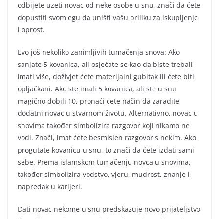
odbijete uzeti novac od neke osobe u snu, znači da ćete
dopustiti svom egu da uništi vašu priliku za iskupljenje
i oprost.
Evo još nekoliko zanimljivih tumačenja snova: Ako
sanjate 5 kovanica, ali osjećate se kao da biste trebali
imati više, doživjet ćete materijalni gubitak ili ćete biti
opljačkani. Ako ste imali 5 kovanica, ali ste u snu
magično dobili 10, pronaći ćete način da zaradite
dodatni novac u stvarnom životu. Alternativno, novac u
snovima također simbolizira razgovor koji nikamo ne
vodi. Znači, imat ćete besmislen razgovor s nekim. Ako
progutate kovanicu u snu, to znači da ćete izdati sami
sebe. Prema islamskom tumačenju novca u snovima,
također simbolizira vodstvo, vjeru, mudrost, znanje i
napredak u karijeri.
Dati novac nekome u snu predskazuje novo prijateljstvo