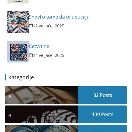
Snovi o tome da te upucaju
12 veljače, 2025
Četvrtine
14 veljače, 2025
Kategorije
82
Posts
A
139
Posts
B