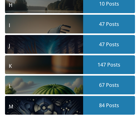
10
Posts
H
47
Posts
I
47
Posts
J
147
Posts
K
67
Posts
L
84
Posts
M