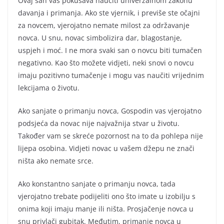
Ovaj san vas pokušava naučiti univerzalnom zakonu
davanja i primanja. Ako ste vjernik, i previše ste očajni
za novcem, vjerojatno nemate milost za održavanje
novca. U snu, novac simbolizira dar, blagostanje,
uspjeh i moć. I ne mora svaki san o novcu biti tumačen
negativno. Kao što možete vidjeti, neki snovi o novcu
imaju pozitivno tumačenje i mogu vas naučiti vrijednim
lekcijama o životu.
Ako sanjate o primanju novca, Gospodin vas vjerojatno
podsjeća da novac nije najvažnija stvar u životu.
Također vam se skreće pozornost na to da pohlepa nije
lijepa osobina. Vidjeti novac u vašem džepu ne znači
ništa ako nemate srce.
Ako konstantno sanjate o primanju novca, tada
vjerojatno trebate podijeliti ono što imate u izobilju s
onima koji imaju manje ili ništa. Prosjačenje novca u
snu privlači gubitak. Međutim, primanje novca u