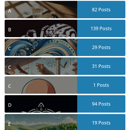
82
Posts
A
139
Posts
B
29
Posts
C
31
Posts
C
1
Posts
C
94
Posts
D
19
Posts
E