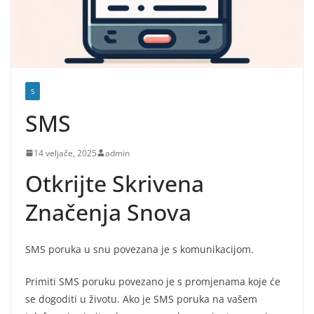
S
SMS
14 veljače, 2025
admin
Otkrijte Skrivena
Značenja Snova
SMS poruka u snu povezana je s komunikacijom.
Primiti SMS poruku povezano je s promjenama koje će
se dogoditi u životu. Ako je SMS poruka na vašem