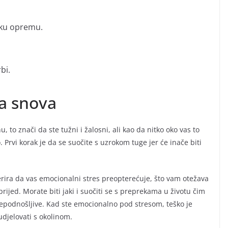
sku opremu.
bi.
ja snova
 to znači da ste tužni i žalosni, ali kao da nitko oko vas to
o. Prvi korak je da se suočite s uzrokom tuge jer će inače biti
erira da vas emocionalni stres preopterećuje, što vam otežava
ijed. Morate biti jaki i suočiti se s preprekama u životu čim
epodnošljive. Kad ste emocionalno pod stresom, teško je
udjelovati s okolinom.