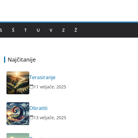
S
Š
T
U
V
Z
Ž
Najčitanije
Terasiranje
11 veljače, 2025
Obratiti
13 veljače, 2025