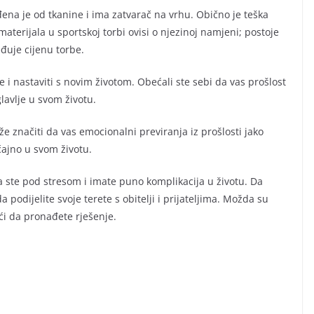
đena je od tkanine i ima zatvarač na vrhu. Obično je teška
 materijala u sportskoj torbi ovisi o njezinoj namjeni; postoje
eđuje cijenu torbe.
be i nastaviti s novim životom. Obećali ste sebi da vas prošlost
lavlje u svom životu.
e značiti da vas emocionalni previranja iz prošlosti jako
čajno u svom životu.
a ste pod stresom i imate puno komplikacija u životu. Da
a podijelite svoje terete s obitelji i prijateljima. Možda su
ći da pronađete rješenje.