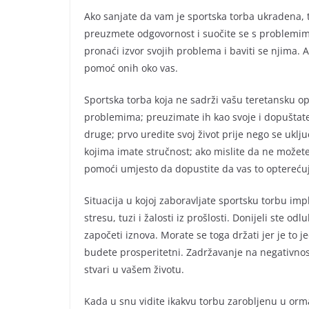
Ako sanjate da vam je sportska torba ukradena, t
preuzmete odgovornost i suočite se s problemima
pronaći izvor svojih problema i baviti se njima. 
pomoć onih oko vas.
Sportska torba koja ne sadrži vašu teretansku 
problemima; preuzimate ih kao svoje i dopuštate 
druge; prvo uredite svoj život prije nego se ukl
kojima imate stručnost; ako mislite da ne možete 
pomoći umjesto da dopustite da vas to optereću
Situacija u kojoj zaboravljate sportsku torbu impl
stresu, tuzi i žalosti iz prošlosti. Donijeli ste od
započeti iznova. Morate se toga držati jer je to 
budete prosperitetni. Zadržavanje na negativnos
stvari u vašem životu.
Kada u snu vidite ikakvu torbu zarobljenu u orma