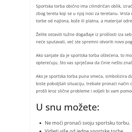
Sportska torba obično ima cilindričan oblik, izra
zbog tereta koji se u njoj nosi za teretanu. Vrsta
torbe od najlona, kože ili platna, a materijal odr
Želite ostaviti tužne događaje iz prošlosti iza se
neće sputavati, već ste spremni otvoriti novo pog
Ako sanjate da je sportska torba oštećena, to mož
opterećuju, što vas sprječava da činie nešto zna
Ako je sportska torba puna smeća, simbolizira d
biste poboljšali situaciju, trebate pronaći način d
prošli kroz slične probleme i voljeli bi vam pomo
U snu možete:
Ne moći pronaći svoju sportsku torbu.
Vidjeti više od jedne sportske torbe.