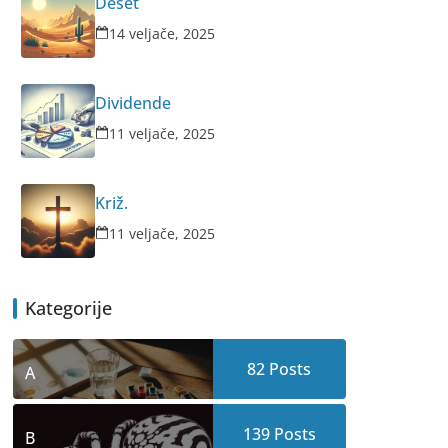
Deset
14 veljače, 2025
Dividende
11 veljače, 2025
Križ.
11 veljače, 2025
Kategorije
82
Posts
A
139
Posts
B