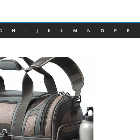
G
H
I
J
K
L
M
N
O
P
R