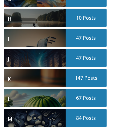
10
Posts
H
47
Posts
I
47
Posts
J
147
Posts
K
67
Posts
L
84
Posts
M