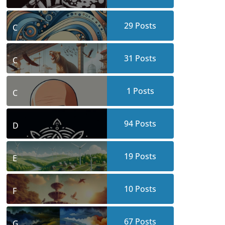
29
Posts
C
31
Posts
C
1
Posts
C
94
Posts
D
19
Posts
E
10
Posts
F
67
Posts
G