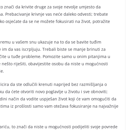
o znači da krivite druge za svoje nevolje umjesto da
. Prebacivanje krivnje vas neće daleko odvesti; trebate
Ako osjećate da se ne možete fokusirati na život, potražite
opremu u vašem snu ukazuje na to da se bavite tuđim
im da vas iscrpljuju. Trebali biste se manje brinuti za
jučite u tuđe probleme. Pomozite samo u onim pitanjima u
nešto riješiti, obavijestite osobu da niste u mogućnosti
je.
icira da ste odlučili krenuti naprijed bez razmišljanja o
luku da ćete otvoriti novo poglavlje u životu i sve obnoviti;
jedini način da vodite uspješan život koji će vam omogućiti da
tima iz prošlosti samo vam otežava fokusiranje na najvažnije
riću, to znači da niste u mogućnosti podijeliti svoje povrede