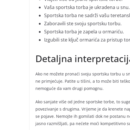
Vaša sportska torba je ukradena u snu.
Sportska torba ne sadrži vašu teretan
Zaboravili ste svoju sportsku torbu.
Sportska torba je zapela u ormariću.
Izgubili ste ključ ormarića za pristup tor
Detaljna interpretaci
Ako ne možete pronaći svoju sportsku torbu u snu,
ne primjećuje. Patite u tišini, a to može biti tešk
nemoguće da vam drugi pomognu.
Ako sanjate više od jedne sportske torbe, to sug
povezivanje s drugima. Vrijeme je da krenete napr
se pojave. Nemojte ih gomilati dok ne postanu n
jasno razmišljati, pa nećete moći kompetitivno s