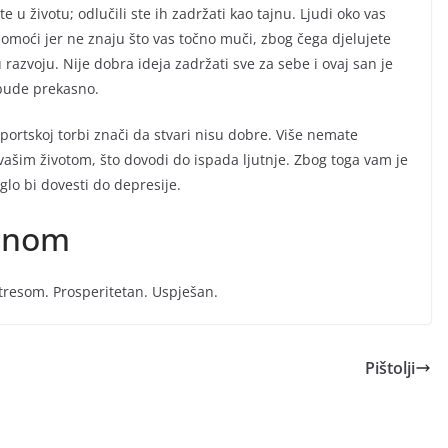
 u životu; odlučili ste ih zadržati kao tajnu. Ljudi oko vas
moći jer ne znaju što vas točno muči, zbog čega djelujete
u razvoju. Nije dobra ideja zadržati sve za sebe i ovaj san je
 bude prekasno.
sportskoj torbi znači da stvari nisu dobre. Više nemate
vašim životom, što dovodi do ispada ljutnje. Zbog toga vam je
glo bi dovesti do depresije.
 snom
tresom. Prosperitetan. Uspješan.
Pištolji