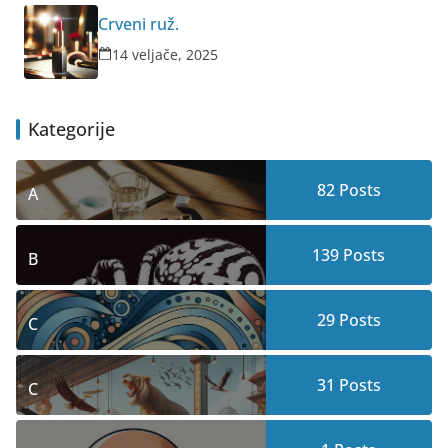
Crveni ruž.
14 veljače, 2025
Kategorije
82
Posts
A
139
Posts
B
29
Posts
C
31
Posts
C