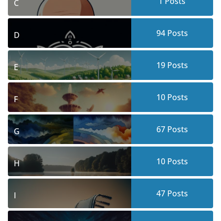
1
Posts
C
94
Posts
D
19
Posts
E
10
Posts
F
67
Posts
G
10
Posts
H
47
Posts
I