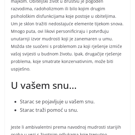
majkom. Obiteljski život u društvu je pogođen
razvodima, radoholizmom ili bilo kojim drugim
psihološkim disfunkcijama koje postoje u obiteljima.
Um je sklon tražiti nedostajuće elemente tijekom snova.
Mnogo puta, ovi likovi personificiraju i potvrđuju
unutarnji izvor mudrosti koji je zanemaren u umu.
Možda ste suočeni s problemom za koji rješenje izmiče
vašoj svijesti u budnom životu. Ipak, drugačije rješenje
problema, koje smatrate konzervativnim, može biti
uspješno.
U vašem snu…
Starac se pojavljuje u vašem snu.
Starac traži pomoć u snu.
Jeste li ambivalentni prema navodnoj mudrosti starijih
osoba u vezi s životnim odlukama koje trenutno