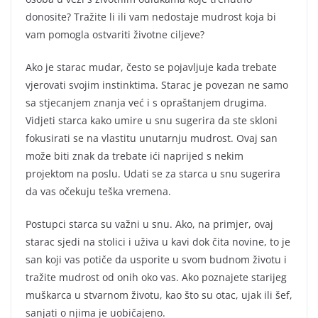
donosite? Tražite li ili vam nedostaje mudrost koja bi
vam pomogla ostvariti životne ciljeve?
Ako je starac mudar, često se pojavljuje kada trebate
vjerovati svojim instinktima. Starac je povezan ne samo
sa stjecanjem znanja već i s opraštanjem drugima.
Vidjeti starca kako umire u snu sugerira da ste skloni
fokusirati se na vlastitu unutarnju mudrost. Ovaj san
može biti znak da trebate ići naprijed s nekim
projektom na poslu. Udati se za starca u snu sugerira
da vas očekuju teška vremena.
Postupci starca su važni u snu. Ako, na primjer, ovaj
starac sjedi na stolici i uživa u kavi dok čita novine, to je
san koji vas potiče da usporite u svom budnom životu i
tražite mudrost od onih oko vas. Ako poznajete starijeg
muškarca u stvarnom životu, kao što su otac, ujak ili šef,
sanjati o njima je uobičajeno.