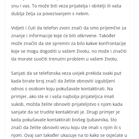
snu i vas. To može biti veza prijatelja i obitelji ili vaša
dublja želja za povezivanjem s nekim.
Vidjeti i čuti da telefon zvoni znači da smo prijemčivi za
znanje i informacije koje će biti otkrivene. Također
može značiti da ste spremni za bilo kakve konfrontacije
koje se mogu dogoditi u vašem životu, no može i značiti
da morate suočiti trenutni problem u vašem životu.
Sanjati da se telefonska veza uvijek prekida svaki put
kada birate broj znači da želite obnoviti izgubljeni
odnos s osobom koju pokušavate kontaktirati. Na
primjer, ako ste vi i vaša najbolja prijateljica imali
sukob, možda želite obnoviti prijateljstvo s njom kada
sanjate da se trudite kontaktirati je. Drugi primjer je
kada pokušavate kontaktirati bivšeg ljubavnika, što
znači da želite obnoviti vezu koju ste imali s njim ili s
njom. Ovaj san također ukazuje na to kako se osjećate u