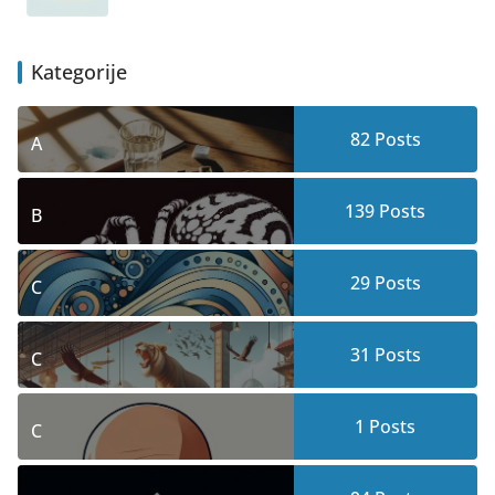
Kategorije
82
Posts
A
139
Posts
B
29
Posts
C
31
Posts
C
1
Posts
C