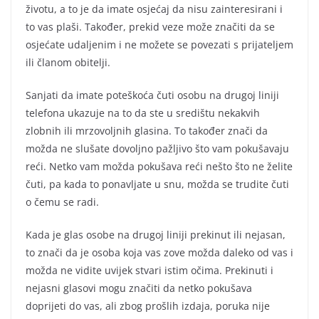
životu, a to je da imate osjećaj da nisu zainteresirani i
to vas plaši. Također, prekid veze može značiti da se
osjećate udaljenim i ne možete se povezati s prijateljem
ili članom obitelji.
Sanjati da imate poteškoća čuti osobu na drugoj liniji
telefona ukazuje na to da ste u središtu nekakvih
zlobnih ili mrzovoljnih glasina. To također znači da
možda ne slušate dovoljno pažljivo što vam pokušavaju
reći. Netko vam možda pokušava reći nešto što ne želite
čuti, pa kada to ponavljate u snu, možda se trudite čuti
o čemu se radi.
Kada je glas osobe na drugoj liniji prekinut ili nejasan,
to znači da je osoba koja vas zove možda daleko od vas i
možda ne vidite uvijek stvari istim očima. Prekinuti i
nejasni glasovi mogu značiti da netko pokušava
doprijeti do vas, ali zbog prošlih izdaja, poruka nije