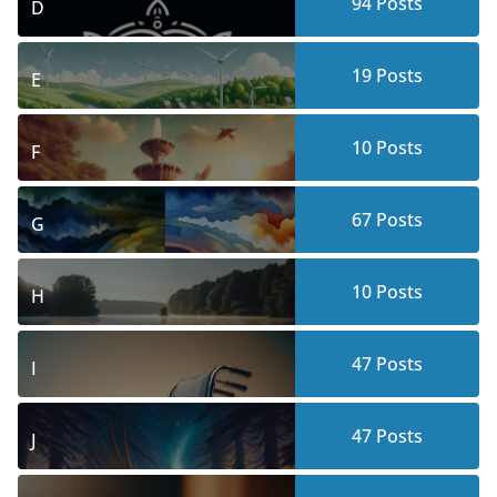
94
Posts
D
19
Posts
E
10
Posts
F
67
Posts
G
10
Posts
H
47
Posts
I
47
Posts
J