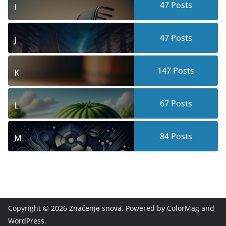
47
Posts
I
47
Posts
J
147
Posts
K
67
Posts
L
84
Posts
M
Copyright © 2026
Značenje snova
. Powered by
ColorMag
and
WordPress
.