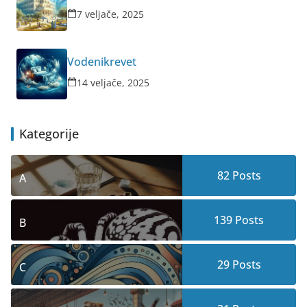
7 veljače, 2025
Vodenikrevet
14 veljače, 2025
Kategorije
82
Posts
A
139
Posts
B
29
Posts
C