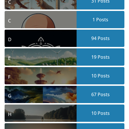
31
Posts
C
1
Posts
C
94
Posts
D
19
Posts
E
10
Posts
F
67
Posts
G
10
Posts
H