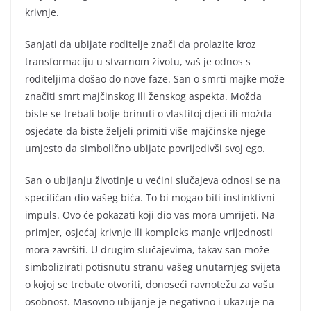
krivnje.
Sanjati da ubijate roditelje znači da prolazite kroz
transformaciju u stvarnom životu, vaš je odnos s
roditeljima došao do nove faze. San o smrti majke može
značiti smrt majčinskog ili ženskog aspekta. Možda
biste se trebali bolje brinuti o vlastitoj djeci ili možda
osjećate da biste željeli primiti više majčinske njege
umjesto da simbolično ubijate povrijedivši svoj ego.
San o ubijanju životinje u većini slučajeva odnosi se na
specifičan dio vašeg bića. To bi mogao biti instinktivni
impuls. Ovo će pokazati koji dio vas mora umrijeti. Na
primjer, osjećaj krivnje ili kompleks manje vrijednosti
mora završiti. U drugim slučajevima, takav san može
simbolizirati potisnutu stranu vašeg unutarnjeg svijeta
o kojoj se trebate otvoriti, donoseći ravnotežu za vašu
osobnost. Masovno ubijanje je negativno i ukazuje na