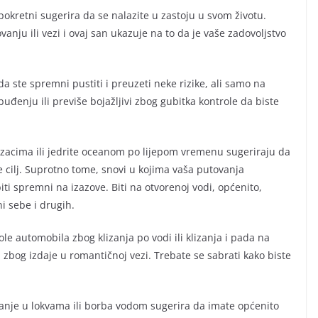
okretni sugerira da se nalazite u zastoju u svom životu.
nju ili vezi i ovaj san ukazuje na to da je vaše zadovoljstvo
 da ste spremni pustiti i preuzeti neke rizike, ali samo na
buđenju ili previše bojažljivi zbog gubitka kontrole da biste
brzacima ili jedrite oceanom po lijepom vremenu sugeriraju da
 cilj. Suprotno tome, snovi u kojima vaša putovanja
iti spremni na izazove. Biti na otvorenoj vodi, općenito,
i sebe i drugih.
le automobila zbog klizanja po vodi ili klizanja i pada na
 zbog izdaje u romantičnoj vezi. Trebate se sabrati kako biste
skanje u lokvama ili borba vodom sugerira da imate općenito