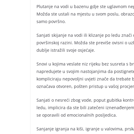
Plutanje na vodi u bazenu gdje ste uglavnom nep
Možda ste ustali na mjestu u svom poslu, obrazova
samo površno.
Sanjati skijanje na vodi ili klizanje po ledu znači
površinskoj razini. Možda ste previše ovisni o uz
dublje istražili svoje osjećaje.
Snovi u kojima veslate niz rijeku bez susreta s 
napredujete u svojim nastojanjima da postignete
kompliciraju nepovoljni uvjeti znače da trebate b
označava otvoren, pošten pristup u vašoj procjen
Sanjati o nesreći zbog vode, poput gubitka kontro
ledu, implicira da ste bili zatečeni iznenađenjem
se oporavili od emocionalnih posljedica.
Sanjanje igranja na kiši, igranje u valovima, pr