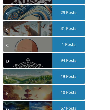
29
Posts
C
31
Posts
C
1
Posts
C
94
Posts
D
19
Posts
E
10
Posts
F
67
Posts
G