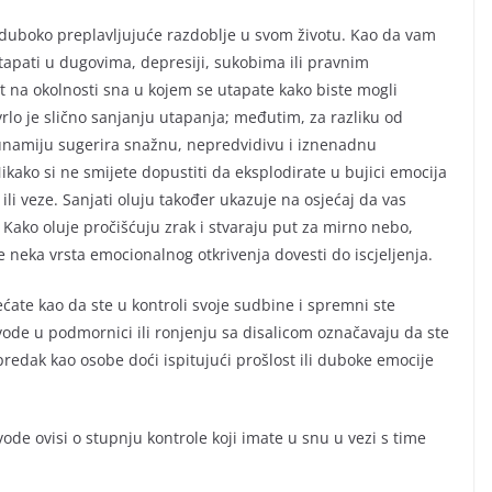
z duboko preplavljujuće razdoblje u svom životu. Kao da vam
utapati u dugovima, depresiji, sukobima ili pravnim
t na okolnosti sna u kojem se utapate kako biste mogli
vrlo je slično sanjanju utapanja; međutim, za razliku od
tsunamiju sugerira snažnu, nepredvidivu i iznenadnu
kako si ne smijete dopustiti da eksplodirate u bujici emocija
a ili veze. Sanjati oluju također ukazuje na osjećaj da vas
 Kako oluje pročišćuju zrak i stvaraju put za mirno nebo,
će neka vrsta emocionalnog otkrivenja dovesti do iscjeljenja.
ećate kao da ste u kontroli svoje sudbine i spremni ste
 vode u podmornici ili ronjenju sa disalicom označavaju da ste
predak kao osobe doći ispitujući prošlost ili duboke emocije
de ovisi o stupnju kontrole koji imate u snu u vezi s time