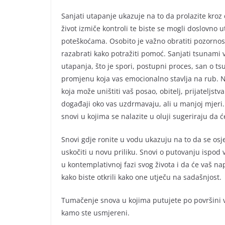
Sanjati utapanje ukazuje na to da prolazite kro
život izmiče kontroli te biste se mogli doslovno 
poteškoćama. Osobito je važno obratiti pozornos
razabrati kako potražiti pomoć. Sanjati tsunami 
utapanja, što je spori, postupni proces, san o 
promjenu koja vas emocionalno stavlja na rub. Ni
koja može uništiti vaš posao, obitelj, prijateljstv
događaji oko vas uzdrmavaju, ali u manjoj mjeri.
snovi u kojima se nalazite u oluji sugeriraju da 
Snovi gdje ronite u vodu ukazuju na to da se osj
uskočiti u novu priliku. Snovi o putovanju ispod
u kontemplativnoj fazi svog života i da će vaš na
kako biste otkrili kako one utječu na sadašnjost.
Tumačenje snova u kojima putujete po površini vo
kamo ste usmjereni.