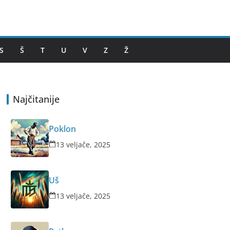
S
Š
T
U
V
Z
Ž
Najčitanije
Poklon
13 veljače, 2025
Uš
13 veljače, 2025