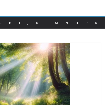
G
H
I
J
K
L
M
N
O
P
R