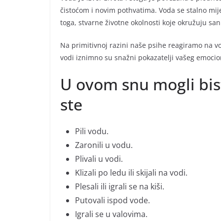
čistoćom i novim pothvatima. Voda se stalno mijen
toga, stvarne životne okolnosti koje okružuju s
Na primitivnoj razini naše psihe reagiramo na vo
vodi iznimno su snažni pokazatelji vašeg emocio
U ovom snu mogli biste
ste
Pili vodu.
Zaronili u vodu.
Plivali u vodi.
Klizali po ledu ili skijali na vodi.
Plesali ili igrali se na kiši.
Putovali ispod vode.
Igrali se u valovima.