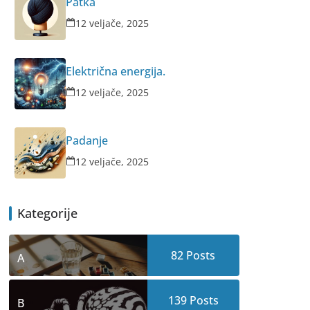
Patka
12 veljače, 2025
Električna energija.
12 veljače, 2025
Padanje
12 veljače, 2025
Kategorije
82
Posts
A
139
Posts
B