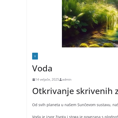
V
Voda
14 veljače, 2025
admin
Otkrivanje skrivenih
Od svih planeta u našem Sunčevom sustavu, naš
Voda je izvor života i stoga je povezana s plod