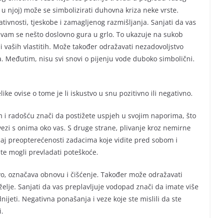
 u njoj) može se simbolizirati duhovna kriza neke vrste.
ativnosti, tjeskobe i zamagljenog razmišljanja. Sanjati da vas
da vam se nešto doslovno gura u grlo. To ukazuje na sukob
 i vaših vlastitih. Može također odražavati nezadovoljstvo
. Međutim, nisu svi snovi o pijenju vode duboko simbolični.
ke ovise o tome je li iskustvo u snu pozitivno ili negativno.
om i radošću znači da postižete uspjeh u svojim naporima, što
vezi s onima oko vas. S druge strane, plivanje kroz nemirne
ećaj preopterećenosti zadacima koje vidite pred sobom i
te mogli prevladati poteškoće.
tvo, označava obnovu i čišćenje. Također može odražavati
želje. Sanjati da vas preplavljuje vodopad znači da imate više
ijeti. Negativna ponašanja i veze koje ste mislili da ste
i.