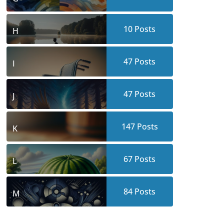
10
Posts
H
47
Posts
I
47
Posts
J
147
Posts
K
67
Posts
L
84
Posts
M