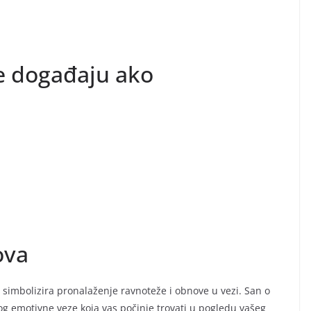
e događaju ako
ova
eđ simbolizira pronalaženje ravnoteže i obnove u vezi. San o
og emotivne veze koja vas počinje trovati u pogledu vašeg