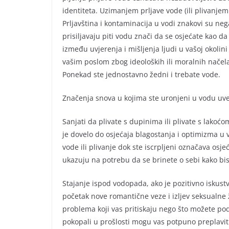
identiteta. Uzimanjem prljave vode (ili plivanjem
Prljavština i kontaminacija u vodi znakovi su neg
prisiljavaju piti vodu znači da se osjećate kao 
između uvjerenja i mišljenja ljudi u vašoj okolini
vašim poslom zbog ideoloških ili moralnih načela
Ponekad ste jednostavno žedni i trebate vode.
Značenja snova u kojima ste uronjeni u vodu uveli
Sanjati da plivate s dupinima ili plivate s lakoć
je dovelo do osjećaja blagostanja i optimizma u 
vode ili plivanje dok ste iscrpljeni označava osj
ukazuju na potrebu da se brinete o sebi kako bis
Stajanje ispod vodopada, ako je pozitivno iskus
početak nove romantične veze i izljev seksualne 
problema koji vas pritiskaju nego što možete podn
pokopali u prošlosti mogu vas potpuno preplavit