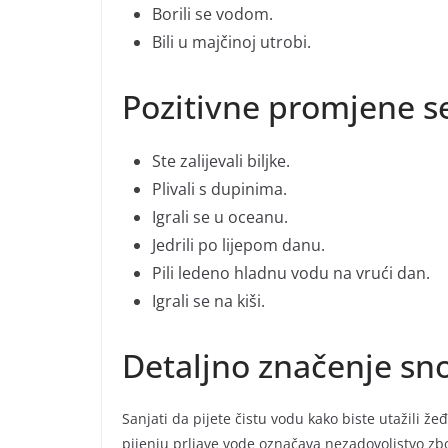
Borili se vodom.
Bili u majčinoj utrobi.
Pozitivne promjene s
Ste zalijevali biljke.
Plivali s dupinima.
Igrali se u oceanu.
Jedrili po lijepom danu.
Pili ledeno hladnu vodu na vrući dan.
Igrali se na kiši.
Detaljno značenje sn
Sanjati da pijete čistu vodu kako biste utažili ž
pijenju prljave vode označava nezadovoljstvo zb