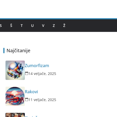
S
Š
T
U
V
Z
Ž
Najčitanije
Zumorfizam
14 veljače, 2025
Rakovi
11 veljače, 2025