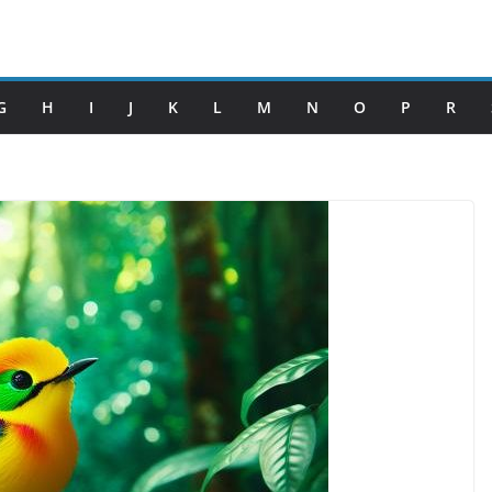
G
H
I
J
K
L
M
N
O
P
R