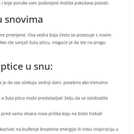
u i koje poruke vam podsvijest možda pokušava poslati.
 u snovima
vne promjene. Ova vedra boja često se povezuje s novim
ko ste sanjali žutu pticu, moguće je da ste na pragu
ptice u snu:
k je da vas očekuju vedriji dani, posebno ako trenutno
 a žuta ptica može predstavljati želju da se oslobodite
 pred vama otvara nova prilika koju ne biste trebali
azivati na buđenje kreativne energije ili novu inspiraciju u