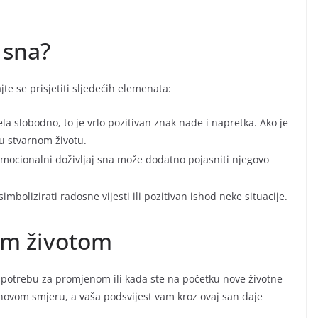
 sna?
te se prisjetiti sljedećih elemenata:
ela slobodno, to je vrlo pozitivan znak nade i napretka. Ako je
u stvarnom životu.
mocionalni doživljaj sna može dodatno pojasniti njegovo
mbolizirati radosne vijesti ili pozitivan ishod neke situacije.
im životom
te potrebu za promjenom ili kada ste na početku nove životne
 novom smjeru, a vaša podsvijest vam kroz ovaj san daje