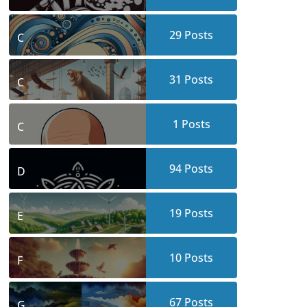
29
Posts
C
31
Posts
C
1
Posts
C
94
Posts
D
19
Posts
E
10
Posts
F
67
Posts
G