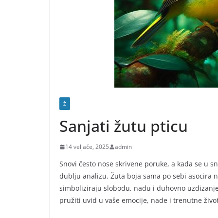
Ž
Sanjati žutu pticu
14 veljače, 2025
admin
Snovi često nose skrivene poruke, a kada se u sno
dublju analizu. Žuta boja sama po sebi asocira na
simboliziraju slobodu, nadu i duhovno uzdizanje
pružiti uvid u vaše emocije, nade i trenutne živo