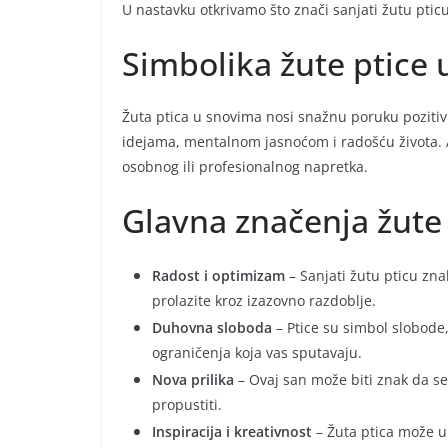
U nastavku otkrivamo što znači sanjati žutu ptic
Simbolika žute ptice
Žuta ptica u snovima nosi snažnu poruku poziti
idejama, mentalnom jasnoćom i radošću života. A
osobnog ili profesionalnog napretka.
Glavna značenja žute 
Radost i optimizam
– Sanjati žutu pticu zna
prolazite kroz izazovno razdoblje.
Duhovna sloboda
– Ptice su simbol slobode,
ograničenja koja vas sputavaju.
Nova prilika
– Ovaj san može biti znak da se
propustiti.
Inspiracija i kreativnost
– Žuta ptica može uk