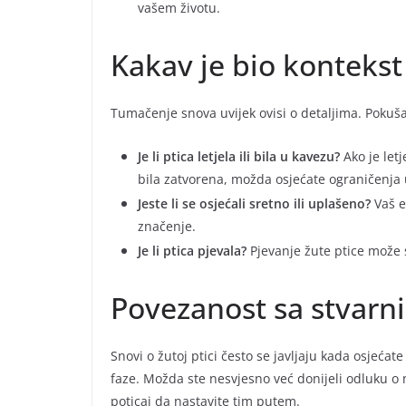
vašem životu.
Kakav je bio kontekst
Tumačenje snova uvijek ovisi o detaljima. Pokušaj
Je li ptica letjela ili bila u kavezu?
Ako je letj
bila zatvorena, možda osjećate ograničenja 
Jeste li se osjećali sretno ili uplašeno?
Vaš e
značenje.
Je li ptica pjevala?
Pjevanje žute ptice može si
Povezanost sa stvarn
Snovi o žutoj ptici često se javljaju kada osjeća
faze. Možda ste nesvjesno već donijeli odluku o
poticaj da nastavite tim putem.