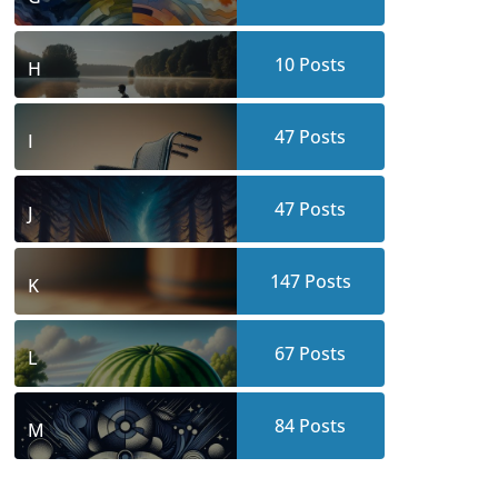
10
Posts
H
47
Posts
I
47
Posts
J
147
Posts
K
67
Posts
L
84
Posts
M