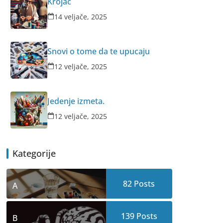
Krojač
14 veljače, 2025
Snovi o tome da te upucaju
12 veljače, 2025
Jedenje izmeta.
12 veljače, 2025
Kategorije
82
Posts
A
139
Posts
B