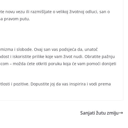
e novu vezu ili razmišljate o velikoj životnoj odluci, san o
 na pravom putu.
imizma i slobode. Ovaj san vas podsjeća da, unatoč
st i iskoristite prilike koje vam život nudi. Obratite pažnju
icom – možda ćete otkriti poruku koja će vam pomoći donijeti
losti i pozitive. Dopustite joj da vas inspirira i vodi prema
Sanjati žutu zmiju