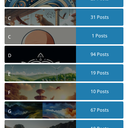
31
Posts
C
1
Posts
C
94
Posts
D
19
Posts
E
10
Posts
F
67
Posts
G