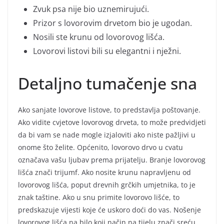
Zvuk psa nije bio uznemirujući.
Prizor s lovorovim drvetom bio je ugodan.
Nosili ste krunu od lovorovog lišća.
Lovorovi listovi bili su elegantni i nježni.
Detaljno tumačenje sna
Ako sanjate lovorove listove, to predstavlja poštovanje.
Ako vidite cvjetove lovorovog drveta, to može predvidjeti
da bi vam se nade mogle izjaloviti ako niste pažljivi u
onome što želite. Općenito, lovorovo drvo u cvatu
označava vašu ljubav prema prijatelju. Branje lovorovog
lišća znači trijumf. Ako nosite krunu napravljenu od
lovorovog lišća, poput drevnih grčkih umjetnika, to je
znak taštine. Ako u snu primite lovorovo lišće, to
predskazuje vijesti koje će uskoro doći do vas. Nošenje
lovorovog lišća na bilo koji način na tijelu znači sreću.