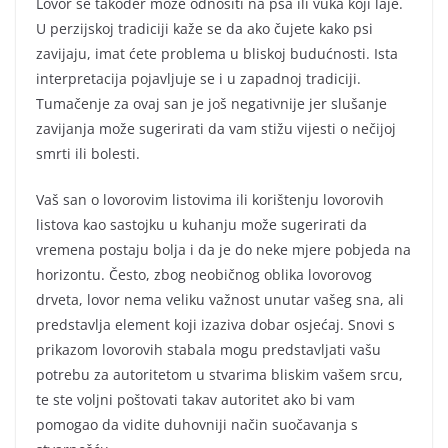
Lovor se također može odnositi na psa ili vuka koji laje.
U perzijskoj tradiciji kaže se da ako čujete kako psi
zavijaju, imat ćete problema u bliskoj budućnosti. Ista
interpretacija pojavljuje se i u zapadnoj tradiciji.
Tumačenje za ovaj san je još negativnije jer slušanje
zavijanja može sugerirati da vam stižu vijesti o nečijoj
smrti ili bolesti.
Vaš san o lovorovim listovima ili korištenju lovorovih
listova kao sastojku u kuhanju može sugerirati da
vremena postaju bolja i da je do neke mjere pobjeda na
horizontu. Često, zbog neobičnog oblika lovorovog
drveta, lovor nema veliku važnost unutar vašeg sna, ali
predstavlja element koji izaziva dobar osjećaj. Snovi s
prikazom lovorovih stabala mogu predstavljati vašu
potrebu za autoritetom u stvarima bliskim vašem srcu,
te ste voljni poštovati takav autoritet ako bi vam
pomogao da vidite duhovniji način suočavanja s