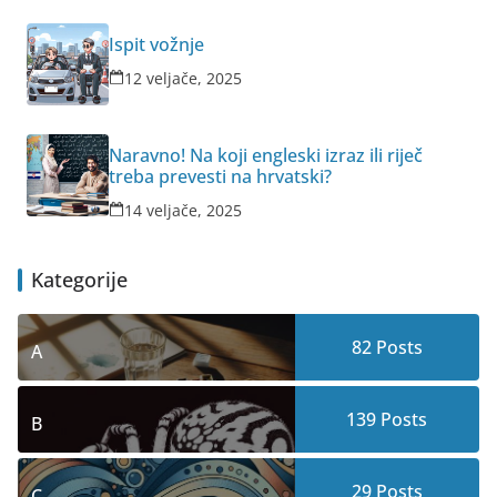
Ispit vožnje
12 veljače, 2025
Naravno! Na koji engleski izraz ili riječ
treba prevesti na hrvatski?
14 veljače, 2025
Kategorije
82
Posts
A
139
Posts
B
29
Posts
C