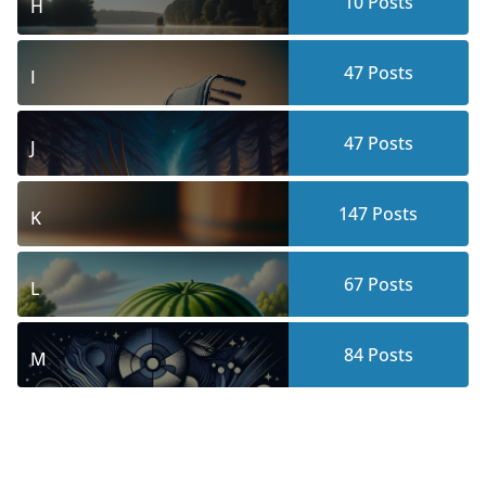
10
Posts
H
47
Posts
I
47
Posts
J
147
Posts
K
67
Posts
L
84
Posts
M