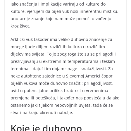
Iako značenja i implikacije variraju od kulture do
kulture, vjerujem da bijeli vuk nosi inherentnu mistiku,
unutarnje znanje koje nam može pomoći u vođenju
kroz život.
Arktički vuk također ima veliko duhovno značenje za
mnoge ljude diljem različitih kultura u različitim
dijelovima svijeta. To je zbog toga što su se prilagodili
preživljavanju u ekstremnim temperaturama i teškim
terenima – dajući im dojam snage i snalažljivosti. Za
neke autohtone zajednice u Sjevernoj Americi čopor
bijelih vukova može duhovno značiti: prilagodljivost,
uvid u potencijalne prilike, hrabrost u vremenima
promjena ili poteškoća, i također nas podsjećaju da ako
ostanemo jaki tijekom nepovoljnih uvjeta, tada će se
stvari na kraju okrenuti nabolje.
Koje je duhovno