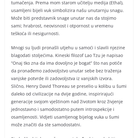
tumačenja. Prema mom starom učitelju medija (Ethal),
usamljeni bijeli vuk simbolizira našu unutarnju snagu.
Može biti predstavnik snage unutar nas da stojimo
sami; hrabrost, neovisnost i otpornost u vremenu
teškoća ili nesigurnosti.
Mnogi su ljudi pronašli utjehu u samoći i slavili njezine
blagodati stoljećima. Kineski filozof Lao Tzu je napisao
“Onaj tko zna da ima dovoljno je bogat” što nas potiče
da pronađemo zadovoljstvo unutar sebe bez traženja
vanjske potvrde ili zadovoljstva iz vanjskih izvora.
Slično, Henry David Thoreau se preselio u kolibu u šumi
daleko od civilizacije na dvije godine, inspirirajući
generacije svojom vještinom nad životom kroz živjenje
jednostavno i samodostatno putem introspekcije i
osamljenosti. Vidjeti usamljenog bijelog vuka u šumi
može značiti da ste samodostatni.