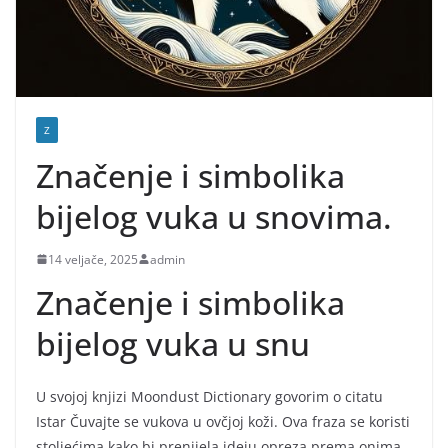
Z
Značenje i simbolika
bijelog vuka u snovima.
14 veljače, 2025
admin
Značenje i simbolika
bijelog vuka u snu
U svojoj knjizi Moondust Dictionary govorim o citatu
Istar Čuvajte se vukova u ovčjoj koži. Ova fraza se koristi
stoljećima kako bi prenijela ideju opreza prema onima