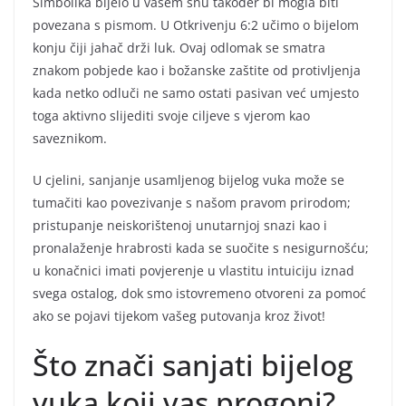
Simbolika bijelo u vašem snu također bi mogla biti
povezana s pismom. U Otkrivenju 6:2 učimo o bijelom
konju čiji jahač drži luk. Ovaj odlomak se smatra
znakom pobjede kao i božanske zaštite od protivljenja
kada netko odluči ne samo ostati pasivan već umjesto
toga aktivno slijediti svoje ciljeve s vjerom kao
saveznikom.
U cjelini, sanjanje usamljenog bijelog vuka može se
tumačiti kao povezivanje s našom pravom prirodom;
pristupanje neiskorištenoj unutarnjoj snazi kao i
pronalaženje hrabrosti kada se suočite s nesigurnošću;
u konačnici imati povjerenje u vlastitu intuiciju iznad
svega ostalog, dok smo istovremeno otvoreni za pomoć
ako se pojavi tijekom vašeg putovanja kroz život!
Što znači sanjati bijelog
vuka koji vas progoni?