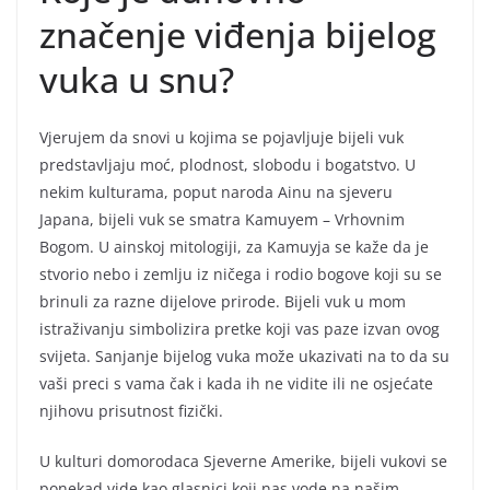
značenje viđenja bijelog
vuka u snu?
Vjerujem da snovi u kojima se pojavljuje bijeli vuk
predstavljaju moć, plodnost, slobodu i bogatstvo. U
nekim kulturama, poput naroda Ainu na sjeveru
Japana, bijeli vuk se smatra Kamuyem – Vrhovnim
Bogom. U ainskoj mitologiji, za Kamuyja se kaže da je
stvorio nebo i zemlju iz ničega i rodio bogove koji su se
brinuli za razne dijelove prirode. Bijeli vuk u mom
istraživanju simbolizira pretke koji vas paze izvan ovog
svijeta. Sanjanje bijelog vuka može ukazivati na to da su
vaši preci s vama čak i kada ih ne vidite ili ne osjećate
njihovu prisutnost fizički.
U kulturi domorodaca Sjeverne Amerike, bijeli vukovi se
ponekad vide kao glasnici koji nas vode na našim