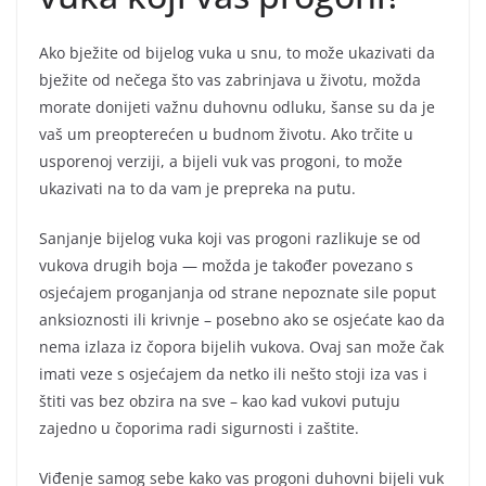
Ako bježite od bijelog vuka u snu, to može ukazivati da
bježite od nečega što vas zabrinjava u životu, možda
morate donijeti važnu duhovnu odluku, šanse su da je
vaš um preopterećen u budnom životu. Ako trčite u
usporenoj verziji, a bijeli vuk vas progoni, to može
ukazivati na to da vam je prepreka na putu.
Sanjanje bijelog vuka koji vas progoni razlikuje se od
vukova drugih boja — možda je također povezano s
osjećajem proganjanja od strane nepoznate sile poput
anksioznosti ili krivnje – posebno ako se osjećate kao da
nema izlaza iz čopora bijelih vukova. Ovaj san može čak
imati veze s osjećajem da netko ili nešto stoji iza vas i
štiti vas bez obzira na sve – kao kad vukovi putuju
zajedno u čoporima radi sigurnosti i zaštite.
Viđenje samog sebe kako vas progoni duhovni bijeli vuk