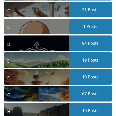
31
Posts
C
1
Posts
C
94
Posts
D
19
Posts
E
10
Posts
F
67
Posts
G
10
Posts
H