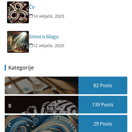
Čir
14 veljače, 2025
Snovi o blagu
12 veljače, 2025
Kategorije
82
Posts
A
139
Posts
B
29
Posts
C