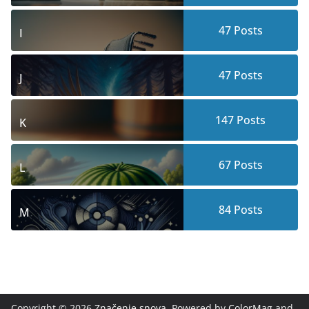
47
Posts
I
47
Posts
J
147
Posts
K
67
Posts
L
84
Posts
M
Copyright © 2026
Značenje snova
. Powered by
ColorMag
and