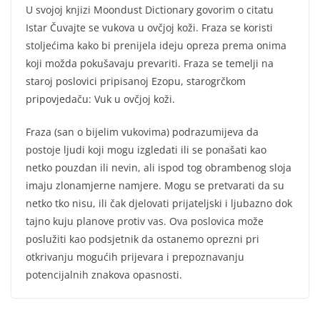
U svojoj knjizi Moondust Dictionary govorim o citatu
Istar Čuvajte se vukova u ovčjoj koži. Fraza se koristi
stoljećima kako bi prenijela ideju opreza prema onima
koji možda pokušavaju prevariti. Fraza se temelji na
staroj poslovici pripisanoj Ezopu, starogrčkom
pripovjedaču: Vuk u ovčjoj koži.
Fraza (san o bijelim vukovima) podrazumijeva da
postoje ljudi koji mogu izgledati ili se ponašati kao
netko pouzdan ili nevin, ali ispod tog obrambenog sloja
imaju zlonamjerne namjere. Mogu se pretvarati da su
netko tko nisu, ili čak djelovati prijateljski i ljubazno dok
tajno kuju planove protiv vas. Ova poslovica može
poslužiti kao podsjetnik da ostanemo oprezni pri
otkrivanju mogućih prijevara i prepoznavanju
potencijalnih znakova opasnosti.