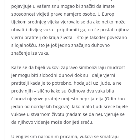
pojavljuje u vašem snu mogao bi značiti da imate
sposobnost vidjeti prave namjere osobe. U Europi
tijekom srednjeg vijeka vjerovalo se da ako netko može
uhvatiti divljeg vuka i pripitomiti ga, on će postati njihov
vjerni pratitelj do kraja života – što je također povezano
s lojalnošću, što je još jedno značajno duhovno
značenje iza vuka.
Kaže se da bijeli vukovi zapravo simboliziraju mudrost
jer mogu biti slobodni duhovi dok su i dalje vjerni
pratitelji kada je to potrebno, hodajući uz ljude, a ne
protiv njih – slično kako su Odinova dva vuka bila
članovi njegove pratnje umjesto neprijatelja (Odin kao
jedan od nordijskih bogova). Iako malo ljudi sreće bijele
vukove u stvarnom životu (nadam se da ne), vjeruje se
da njihovo viđenje može donijeti sreću.
U engleskim narodnim pričama, vukovi se smatraju