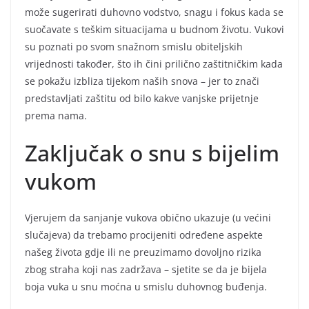
može sugerirati duhovno vodstvo, snagu i fokus kada se
suočavate s teškim situacijama u budnom životu. Vukovi
su poznati po svom snažnom smislu obiteljskih
vrijednosti također, što ih čini prilično zaštitničkim kada
se pokažu izbliza tijekom naših snova – jer to znači
predstavljati zaštitu od bilo kakve vanjske prijetnje
prema nama.
Zaključak o snu s bijelim
vukom
Vjerujem da sanjanje vukova obično ukazuje (u većini
slučajeva) da trebamo procijeniti određene aspekte
našeg života gdje ili ne preuzimamo dovoljno rizika
zbog straha koji nas zadržava – sjetite se da je bijela
boja vuka u snu moćna u smislu duhovnog buđenja.