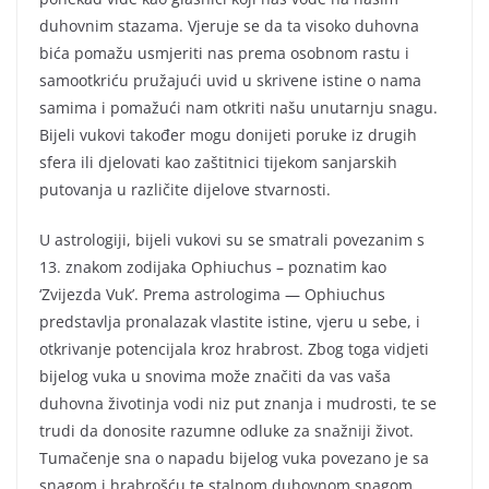
duhovnim stazama. Vjeruje se da ta visoko duhovna
bića pomažu usmjeriti nas prema osobnom rastu i
samootkriću pružajući uvid u skrivene istine o nama
samima i pomažući nam otkriti našu unutarnju snagu.
Bijeli vukovi također mogu donijeti poruke iz drugih
sfera ili djelovati kao zaštitnici tijekom sanjarskih
putovanja u različite dijelove stvarnosti.
U astrologiji, bijeli vukovi su se smatrali povezanim s
13. znakom zodijaka Ophiuchus – poznatim kao
‘Zvijezda Vuk’. Prema astrologima — Ophiuchus
predstavlja pronalazak vlastite istine, vjeru u sebe, i
otkrivanje potencijala kroz hrabrost. Zbog toga vidjeti
bijelog vuka u snovima može značiti da vas vaša
duhovna životinja vodi niz put znanja i mudrosti, te se
trudi da donosite razumne odluke za snažniji život.
Tumačenje sna o napadu bijelog vuka povezano je sa
snagom i hrabrošću te stalnom duhovnom snagom.