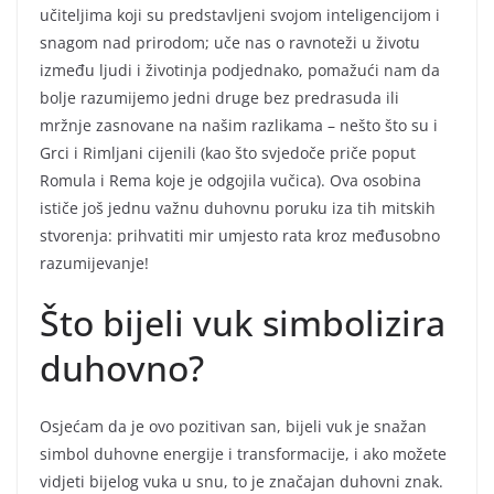
učiteljima koji su predstavljeni svojom inteligencijom i
snagom nad prirodom; uče nas o ravnoteži u životu
između ljudi i životinja podjednako, pomažući nam da
bolje razumijemo jedni druge bez predrasuda ili
mržnje zasnovane na našim razlikama – nešto što su i
Grci i Rimljani cijenili (kao što svjedoče priče poput
Romula i Rema koje je odgojila vučica). Ova osobina
ističe još jednu važnu duhovnu poruku iza tih mitskih
stvorenja: prihvatiti mir umjesto rata kroz međusobno
razumijevanje!
Što bijeli vuk simbolizira
duhovno?
Osjećam da je ovo pozitivan san, bijeli vuk je snažan
simbol duhovne energije i transformacije, i ako možete
vidjeti bijelog vuka u snu, to je značajan duhovni znak.