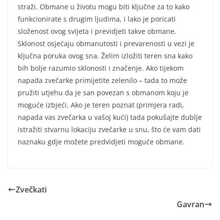
straži. Obmane u životu mogu biti ključne za to kako
funkcionirate s drugim ljudima, i lako je poricati
složenost ovog svijeta i previdjeti takve obmane.
Sklonost osjećaju obmanutosti i prevarenosti u vezi je
ključna poruka ovog sna. Želim izložiti teren sna kako
bih bolje razumio sklonosti i značenje. Ako tijekom
napada zvečarke primijetite zelenilo – tada to može
pružiti utjehu da je san povezan s obmanom koju je
moguće izbjeći. Ako je teren poznat (primjera radi,
napada vas zvečarka u vašoj kući) tada pokušajte dublje
istražiti stvarnu lokaciju zvečarke u snu, što će vam dati
naznaku gdje možete predvidjeti moguće obmane.
Zvečkati
Gavran