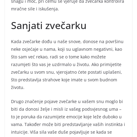
snagu i moć, pri čemu se vjeruje da zvečarka kontrolira
mračne sile i iskušenja.
Sanjati zvečarku
Kada zvečarke dođu u naše snove, donose na površinu
neke osjećaje u nama, koji su uglavnom negativni, kao
što sam već rekao, radi se o tome kako možete
razumjeti što vas je uzdrmalo u životu. Ako primijetite
zvečarku u svom snu, vjerojatno ćete postati uplašeni,
što predstavlja strahove koje imate u svom budnom
životu.
Drugo značenje pojave zvečarke u vašem snu moglo bi
biti da donosi želje i misli iz vašeg podsvjesnog uma –
to je poruka da razumijete emocije koje leže duboko u
vama. Također može biti predstavljanje vaših instinkta i
intuicije. Viša sila vaše duše pojavljuje se kada se