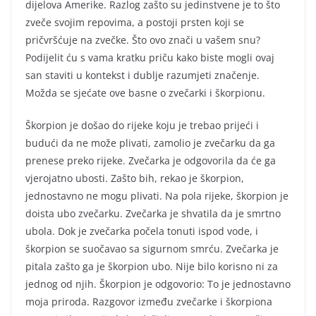
dijelova Amerike. Razlog zašto su jedinstvene je to što
zveče svojim repovima, a postoji prsten koji se
pričvršćuje na zvečke. Što ovo znači u vašem snu?
Podijelit ću s vama kratku priču kako biste mogli ovaj
san staviti u kontekst i dublje razumjeti značenje.
Možda se sjećate ove basne o zvečarki i škorpionu.
Škorpion je došao do rijeke koju je trebao prijeći i
budući da ne može plivati, zamolio je zvečarku da ga
prenese preko rijeke. Zvečarka je odgovorila da će ga
vjerojatno ubosti. Zašto bih, rekao je škorpion,
jednostavno ne mogu plivati. Na pola rijeke, škorpion je
doista ubo zvečarku. Zvečarka je shvatila da je smrtno
ubola. Dok je zvečarka počela tonuti ispod vode, i
škorpion se suočavao sa sigurnom smrću. Zvečarka je
pitala zašto ga je škorpion ubo. Nije bilo korisno ni za
jednog od njih. Škorpion je odgovorio: To je jednostavno
moja priroda. Razgovor između zvečarke i škorpiona