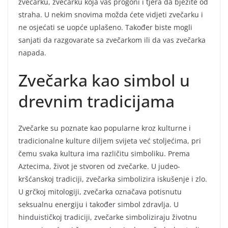
zvečarku, zvečarku koja vas progoni i tjera da bježite od
straha. U nekim snovima možda ćete vidjeti zvečarku i
ne osjećati se uopće uplašeno. Također biste mogli
sanjati da razgovarate sa zvečarkom ili da vas zvečarka
napada.
Zvečarka kao simbol u
drevnim tradicijama
Zvečarke su poznate kao popularne kroz kulturne i
tradicionalne kulture diljem svijeta već stoljećima, pri
čemu svaka kultura ima različitu simboliku. Prema
Aztecima, život je stvoren od zvečarke. U judeo-
kršćanskoj tradiciji, zvečarka simbolizira iskušenje i zlo.
U grčkoj mitologiji, zvečarka označava potisnutu
seksualnu energiju i također simbol zdravlja. U
hinduističkoj tradiciji, zvečarke simboliziraju životnu