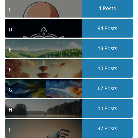
1
Posts
C
94
Posts
D
19
Posts
E
10
Posts
F
67
Posts
G
10
Posts
H
47
Posts
I