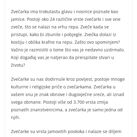
Zvečarka ima trokutastu glavu i nosnice poznate kao
jamice. Postoji oko 24 različite vrste zvečarki i sve one
zveče, što se nalazi na vrhu repa. Zveče kada se
pristupi, kako bi zbunile i pobjegle. Zvečka dolazi iz
kostiju i oblika krafne na repu. Zašto ovo spominjem?
Važno je razmisliti o tome što vas je nedavno uzdrmalo.
Koji događaj vas je natjerao da preispitate stvari u
životu?
Zvečarke su nas dodirnule kroz povijest, postoje mnoge
kulturne i religijske priče o zvečarkama. Zvečarka u
vašem snu je znak obnove i dugovječne sreće, ali iznad
svega obmane. Postoji više od 3.700 vrsta zmija
poznatih znanstvenicima, a zvečarka je samo jedna od
njih.
Zvečarke su vrsta jamovitih poskoka i nalaze se diljem