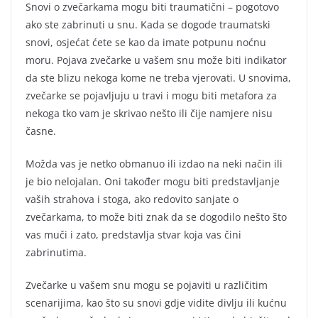
Snovi o zvečarkama mogu biti traumatični – pogotovo
ako ste zabrinuti u snu. Kada se dogode traumatski
snovi, osjećat ćete se kao da imate potpunu noćnu
moru. Pojava zvečarke u vašem snu može biti indikator
da ste blizu nekoga kome ne treba vjerovati. U snovima,
zvečarke se pojavljuju u travi i mogu biti metafora za
nekoga tko vam je skrivao nešto ili čije namjere nisu
časne.
Možda vas je netko obmanuo ili izdao na neki način ili
je bio nelojalan. Oni također mogu biti predstavljanje
vaših strahova i stoga, ako redovito sanjate o
zvečarkama, to može biti znak da se dogodilo nešto što
vas muči i zato, predstavlja stvar koja vas čini
zabrinutima.
Zvečarke u vašem snu mogu se pojaviti u različitim
scenarijima, kao što su snovi gdje vidite divlju ili kućnu