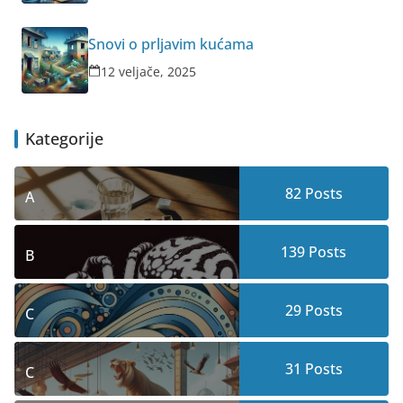
Snovi o prljavim kućama
12 veljače, 2025
Kategorije
82
Posts
A
139
Posts
B
29
Posts
C
31
Posts
C