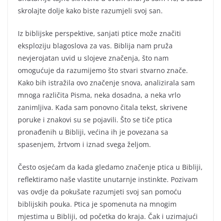
skrolajte dolje kako biste razumjeli svoj san.
Iz biblijske perspektive, sanjati ptice može značiti
eksploziju blagoslova za vas. Biblija nam pruža
nevjerojatan uvid u slojeve značenja, što nam
omogućuje da razumijemo što stvari stvarno znače.
Kako bih istražila ovo značenje snova, analizirala sam
mnoga različita Pisma, neka dosadna, a neka vrlo
zanimljiva. Kada sam ponovno čitala tekst, skrivene
poruke i znakovi su se pojavili. Što se tiče ptica
pronađenih u Bibliji, većina ih je povezana sa
spasenjem, žrtvom i iznad svega željom.
Često osjećam da kada gledamo značenje ptica u Bibliji,
reflektiramo naše vlastite unutarnje instinkte. Pozivam
vas ovdje da pokušate razumjeti svoj san pomoću
biblijskih pouka. Ptica je spomenuta na mnogim
mjestima u Bibliji, od početka do kraja. Čak i uzimajući