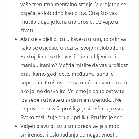
vaše trenutno mentalno stanje. Vjerojatno se
osjećate slobodno kao ptica. Onaj što vas
mučilo dugo je konačno prošlo. Uživajte u
životu.
Ako ste vidjeli pticu u kavezu u snu, to otkriva
kako se osjećate u vezi sa svojom slobodom.
Postoji li netko tko vas čini zarobljenim ili
manipuliranim? Možda mislite da vas prošlost
prati kamo god idete, međutim, istina je
suprotna. Prošlost nema moć nad vama osim
ako joj ne dozvolite. Vrijeme je da to ostavite
iza sebe i uživate u sadašnjem trenutku. Ne
dopustite da vaši prošli grijesi definiraju vas.
Svako zaslužuje drugu priliku. Pružite je sebi.
Vidjeti plavu pticu u snu predstavlja simbol
smirenosti i oslobađanja od negativnosti.