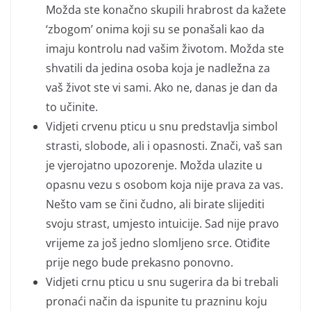
Možda ste konačno skupili hrabrost da kažete
‘zbogom’ onima koji su se ponašali kao da
imaju kontrolu nad vašim životom. Možda ste
shvatili da jedina osoba koja je nadležna za
vaš život ste vi sami. Ako ne, danas je dan da
to učinite.
Vidjeti crvenu pticu u snu predstavlja simbol
strasti, slobode, ali i opasnosti. Znači, vaš san
je vjerojatno upozorenje. Možda ulazite u
opasnu vezu s osobom koja nije prava za vas.
Nešto vam se čini čudno, ali birate slijediti
svoju strast, umjesto intuicije. Sad nije pravo
vrijeme za još jedno slomljeno srce. Otiđite
prije nego bude prekasno ponovno.
Vidjeti crnu pticu u snu sugerira da bi trebali
pronaći način da ispunite tu prazninu koju