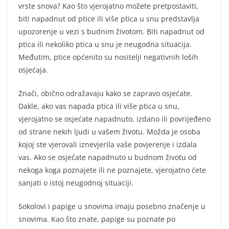
vrste snova? Kao što vjerojatno možete pretpostaviti,
biti napadnut od ptice ili više ptica u snu predstavlja
upozorenje u vezi s budnim životom. Biti napadnut od
ptica ili nekoliko ptica u snu je neugodna situacija.
Međutim, ptice općenito su nositelji negativnih loših
osjećaja.
Znači, obično odražavaju kako se zapravo osjećate.
Dakle, ako vas napada ptica ili više ptica u snu,
vjerojatno se osjećate napadnuto, izdano ili povrijeđeno
od strane nekih ljudi u vašem životu. Možda je osoba
kojoj ste vjerovali iznevjerila vaše povjerenje i izdala
vas. Ako se osjećate napadnuto u budnom životu od
nekoga koga poznajete ili ne poznajete, vjerojatno ćete
sanjati o istoj neugodnoj situaciji.
Sokolovi i papige u snovima imaju posebno značenje u
snovima. Kao što znate, papige su poznate po