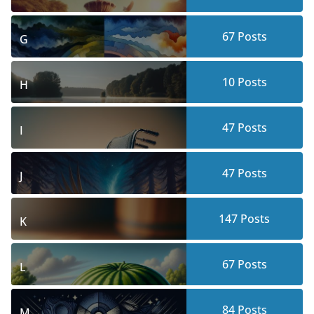
67
Posts
G
10
Posts
H
47
Posts
I
47
Posts
J
147
Posts
K
67
Posts
L
84
Posts
M