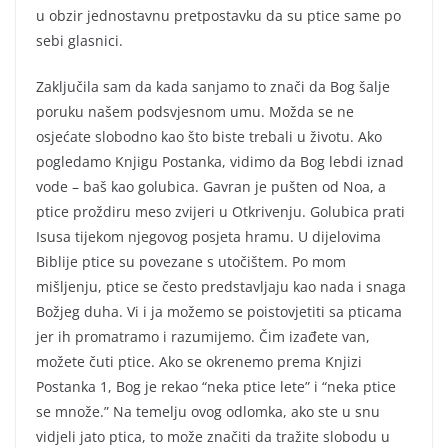
u obzir jednostavnu pretpostavku da su ptice same po
sebi glasnici.
Zaključila sam da kada sanjamo to znači da Bog šalje
poruku našem podsvjesnom umu. Možda se ne
osjećate slobodno kao što biste trebali u životu. Ako
pogledamo Knjigu Postanka, vidimo da Bog lebdi iznad
vode – baš kao golubica. Gavran je pušten od Noa, a
ptice proždiru meso zvijeri u Otkrivenju. Golubica prati
Isusa tijekom njegovog posjeta hramu. U dijelovima
Biblije ptice su povezane s utočištem. Po mom
mišljenju, ptice se često predstavljaju kao nada i snaga
Božjeg duha. Vi i ja možemo se poistovjetiti sa pticama
jer ih promatramo i razumijemo. Čim izađete van,
možete čuti ptice. Ako se okrenemo prema Knjizi
Postanka 1, Bog je rekao “neka ptice lete” i “neka ptice
se množe.” Na temelju ovog odlomka, ako ste u snu
vidjeli jato ptica, to može značiti da tražite slobodu u