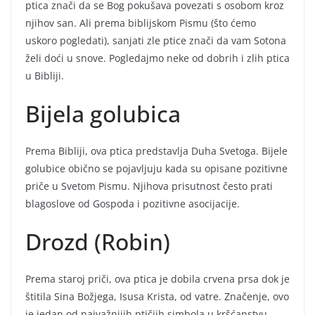
ptica znači da se Bog pokušava povezati s osobom kroz
njihov san. Ali prema biblijskom Pismu (što ćemo
uskoro pogledati), sanjati zle ptice znači da vam Sotona
želi doći u snove. Pogledajmo neke od dobrih i zlih ptica
u Bibliji.
Bijela golubica
Prema Bibliji, ova ptica predstavlja Duha Svetoga. Bijele
golubice obično se pojavljuju kada su opisane pozitivne
priče u Svetom Pismu. Njihova prisutnost često prati
blagoslove od Gospoda i pozitivne asocijacije.
Drozd (Robin)
Prema staroj priči, ova ptica je dobila crvena prsa dok je
štitila Sina Božjega, Isusa Krista, od vatre. Značenje, ovo
je jedan od najvažnijih ptičjih simbola u kršćanstvu.