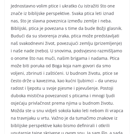
Jednostavno volim ptice i ukratko ću istražiti što one
znače iz biblijske perspektive. Svaka ptica leti iznad
nas, što je slavna poveznica između zemlje i neba.
Biblijski, ptica je povezana s time da bude Božji glasnik.
Budući da su stvorenja zraka, ptica može predstavljati
naš svakodnevni život, povezujući zemlju (prizemljenje)
i naše nade (nebo). U snovima, podsvjesno razmišljamo
o onome što nas muči, našim brigama i nadama. Ptica
može biti poruka od Boga koja nam govori da smo
voljeni, zbrinuti i zaštićeni. U budnom životu, ptice se
često drže u kavezima, kao kućni ljubimci – da unesu
radost i ljepotu u svoje pjesme i pjevušenje. Postoji
duboka mistična povezanost s pticama i mnogi ljudi
osjećaju privlačnost prema njima u budnom životu.
Možda ste u snu vidjeli sokola kako leti nebom ili vrapca
na travnjaku u vrtu. Važno je da tumačimo znakove iz
biblijske perspektive kako bismo definirali i otkrili
unutarnje tajne skrivene u ovom snu. Ja sam Flo, a sada