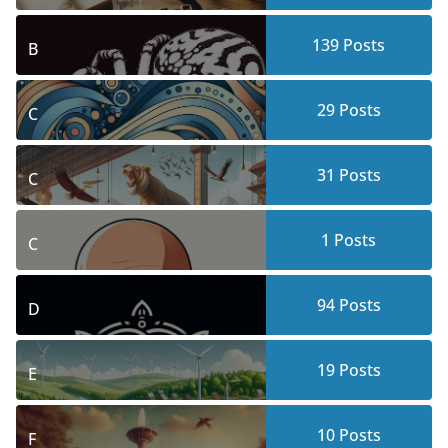
139
Posts
B
29
Posts
C
31
Posts
C
1
Posts
C
94
Posts
D
19
Posts
E
10
Posts
F