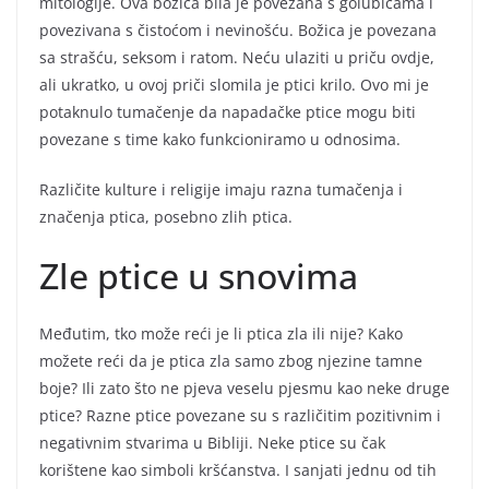
mitologije. Ova božica bila je povezana s golubicama i
povezivana s čistoćom i nevinošću. Božica je povezana
sa strašću, seksom i ratom. Neću ulaziti u priču ovdje,
ali ukratko, u ovoj priči slomila je ptici krilo. Ovo mi je
potaknulo tumačenje da napadačke ptice mogu biti
povezane s time kako funkcioniramo u odnosima.
Različite kulture i religije imaju razna tumačenja i
značenja ptica, posebno zlih ptica.
Zle ptice u snovima
Međutim, tko može reći je li ptica zla ili nije? Kako
možete reći da je ptica zla samo zbog njezine tamne
boje? Ili zato što ne pjeva veselu pjesmu kao neke druge
ptice? Razne ptice povezane su s različitim pozitivnim i
negativnim stvarima u Bibliji. Neke ptice su čak
korištene kao simboli kršćanstva. I sanjati jednu od tih