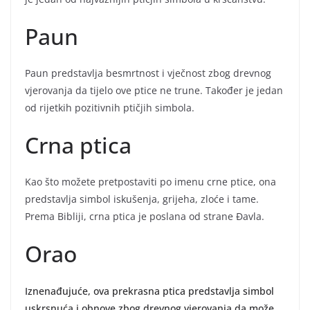
Paun
Paun predstavlja besmrtnost i vječnost zbog drevnog
vjerovanja da tijelo ove ptice ne trune. Također je jedan
od rijetkih pozitivnih ptičjih simbola.
Crna ptica
Kao što možete pretpostaviti po imenu crne ptice, ona
predstavlja simbol iskušenja, grijeha, zloće i tame.
Prema Bibliji, crna ptica je poslana od strane Đavla.
Orao
Iznenađujuće, ova prekrasna ptica predstavlja simbol
uskrsnuća i obnove zbog drevnog vjerovanja da može