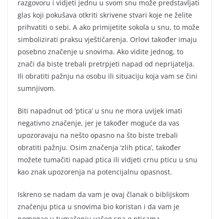
razgovoru i vidjeti jednu u svom snu može predstavljati
glas koji pokušava otkriti skrivene stvari koje ne želite
prihvatiti o sebi. A ako primijetite sokola u snu, to može
simbolizirati praksu vještičarenja. Orlovi također imaju
posebno značenje u snovima. Ako vidite jednog, to
znači da biste trebali pretrpjeti napad od neprijatelja.
Ili obratiti pažnju na osobu ili situaciju koja vam se čini
sumnjivom.
Biti napadnut od ‘ptica’ u snu ne mora uvijek imati
negativno značenje, jer je također moguće da vas
upozoravaju na nešto opasno na što biste trebali
obratiti pažnju. Osim značenja ‘zlih ptica’, također
možete tumačiti napad ptica ili vidjeti crnu pticu u snu
kao znak upozorenja na potencijalnu opasnost.
Iskreno se nadam da vam je ovaj članak o biblijskom
značenju ptica u snovima bio koristan i da vam je
pomogao u tumačenju vašeg sna o pticama.