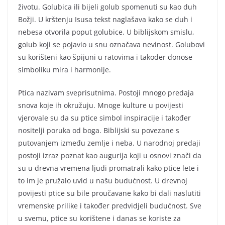
životu. Golubica ili bijeli golub spomenuti su kao duh
Božji. U krštenju Isusa tekst naglašava kako se duh i
nebesa otvorila poput golubice. U biblijskom smislu,
golub koji se pojavio u snu označava nevinost. Golubovi
su korišteni kao špijuni u ratovima i također donose
simboliku mira i harmonije.
Ptica nazivam sveprisutnima. Postoji mnogo predaja
snova koje ih okružuju. Mnoge kulture u povijesti
vjerovale su da su ptice simbol inspiracije i također
nositelji poruka od boga. Biblijski su povezane s
putovanjem između zemlje i neba. U narodnoj predaji
postoji izraz poznat kao augurija koji u osnovi znači da
su u drevna vremena ljudi promatrali kako ptice lete i
to im je pružalo uvid u našu budućnost. U drevnoj
povijesti ptice su bile proučavane kako bi dali naslutiti
vremenske prilike i također predvidjeli budućnost. Sve
u svemu, ptice su korištene i danas se koriste za