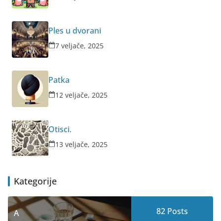
Ples u dvorani
7 veljače, 2025
Patka
12 veljače, 2025
Otisci.
13 veljače, 2025
Kategorije
82
Posts
A