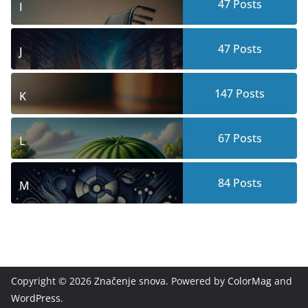
47
Posts
I
47
Posts
J
147
Posts
K
67
Posts
L
84
Posts
M
Copyright © 2026
Značenje snova
. Powered by
ColorMag
and
WordPress
.