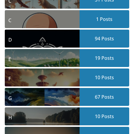
C
1
Posts
C
94
Posts
D
19
Posts
E
10
Posts
F
67
Posts
G
10
Posts
H