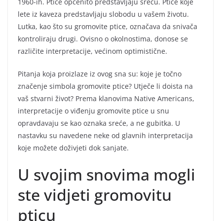
1960-ih. Ptice općenito predstavljaju sreću. Ptice koje
lete iz kaveza predstavljaju slobodu u vašem životu.
Lutka, kao što su gromovite ptice, označava da snivača
kontroliraju drugi. Ovisno o okolnostima, donose se
različite interpretacije, većinom optimistične.
Pitanja koja proizlaze iz ovog sna su: koje je točno
značenje simbola gromovite ptice? Utječe li doista na
vaš stvarni život? Prema klanovima Native Americans,
interpretacije o viđenju gromovite ptice u snu
opravdavaju se kao oznaka sreće, a ne gubitka. U
nastavku su navedene neke od glavnih interpretacija
koje možete doživjeti dok sanjate.
U svojim snovima mogli
ste vidjeti gromovitu
pticu