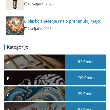
10 veljače, 2025
Biblijsko značenje sna o preminuloj majci.
7 veljače, 2025
Kategorije
82
Posts
A
139
Posts
B
29
Posts
C
31
Posts