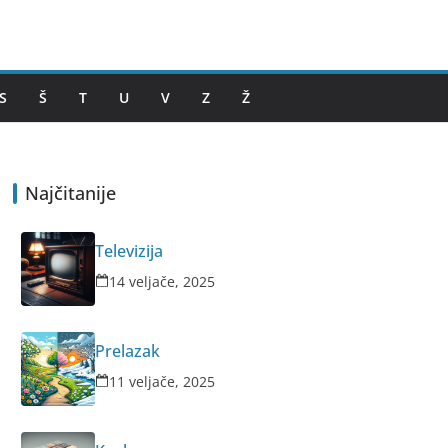
S
Š
T
U
V
Z
Ž
Najčitanije
Televizija
14 veljače, 2025
Prelazak
11 veljače, 2025