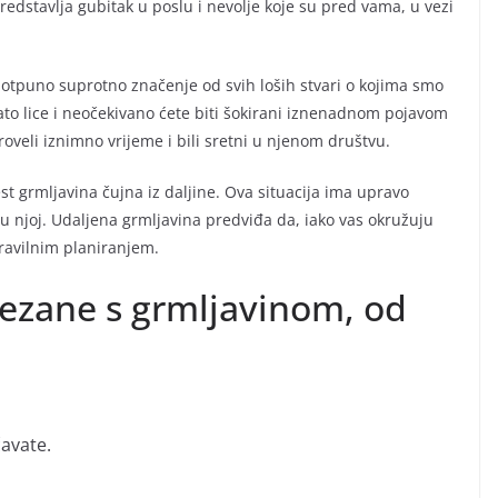
edstavlja gubitak u poslu i nevolje koje su pred vama, u vezi
otpuno suprotno značenje od svih loših stvari o kojima smo
nato lice i neočekivano ćete biti šokirani iznenadnom pojavom
oveli iznimno vrijeme i bili sretni u njenom društvu.
est grmljavina čujna iz daljine. Ova situacija ima upravo
t u njoj. Udaljena grmljavina predviđa da, iako vas okružuju
pravilnim planiranjem.
ovezane s grmljavinom, od
avate.