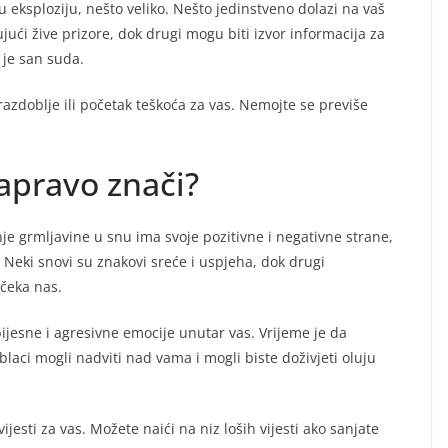
eksploziju, nešto veliko. Nešto jedinstveno dolazi na vaš
ući žive prizore, dok drugi mogu biti izvor informacija za
o je san suda.
razdoblje ili početak teškoća za vas. Nemojte se previše
zapravo znači?
nje grmljavine u snu ima svoje pozitivne i negativne strane,
e. Neki snovi su znakovi sreće i uspjeha, dok drugi
 čeka nas.
ijesne i agresivne emocije unutar vas. Vrijeme je da
laci mogli nadviti nad vama i mogli biste doživjeti oluju
ijesti za vas. Možete naići na niz loših vijesti ako sanjate