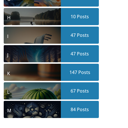
10
Posts
H
47
Posts
I
47
Posts
J
147
Posts
K
67
Posts
L
84
Posts
M