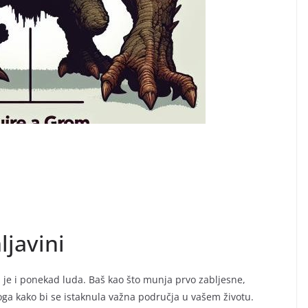
javini
 je i ponekad luda. Baš kao što munja prvo zabljesne,
oga kako bi se istaknula važna područja u vašem životu.