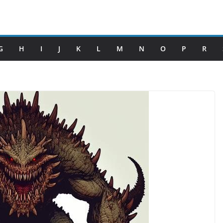
G
H
I
J
K
L
M
N
O
P
R