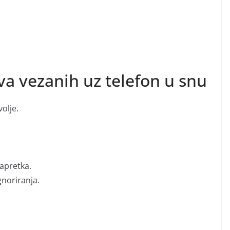
ava vezanih uz telefon u snu
olje.
apretka.
gnoriranja.