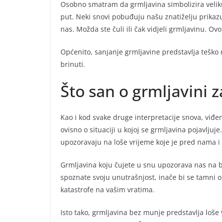
Osobno smatram da grmljavina simbolizira veliku 
put. Neki snovi pobuđuju našu znatiželju prikazuj
nas. Možda ste čuli ili čak vidjeli grmljavinu. Ov
Općenito, sanjanje grmljavine predstavlja teško 
brinuti.
Što san o grmljavini 
Kao i kod svake druge interpretacije snova, viđe
ovisno o situaciji u kojoj se grmljavina pojavljuj
upozoravaju na loše vrijeme koje je pred nama i
Grmljavina koju čujete u snu upozorava nas na b
spoznate svoju unutrašnjost, inače bi se tamni ob
katastrofe na vašim vratima.
Isto tako, grmljavina bez munje predstavlja loše v