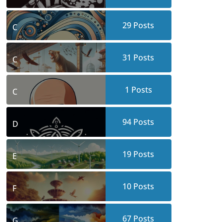
29
Posts
C
31
Posts
C
1
Posts
C
94
Posts
D
19
Posts
E
10
Posts
F
67
Posts
G