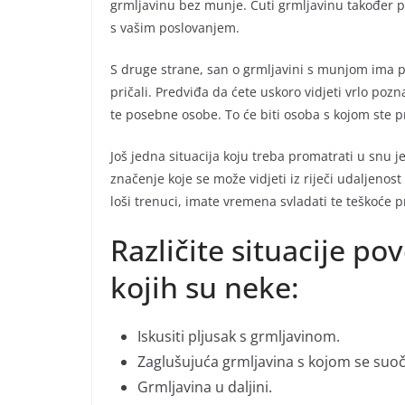
grmljavinu bez munje. Čuti grmljavinu također pr
s vašim poslovanjem.
S druge strane, san o grmljavini s munjom ima p
pričali. Predviđa da ćete uskoro vidjeti vrlo poz
te posebne osobe. To će biti osoba s kojom ste pr
Još jedna situacija koju treba promatrati u snu j
značenje koje se može vidjeti iz riječi udaljenos
loši trenuci, imate vremena svladati te teškoće 
Različite situacije p
kojih su neke:
Iskusiti pljusak s grmljavinom.
Zaglušujuća grmljavina s kojom se suoč
Grmljavina u daljini.