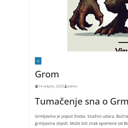
G
Grom
14 veljače, 2025
admin
Tumačenje sna o Grml
Grmljavina je poput života. Snažno udara. Bučna
grmljavina slijedi. Može biti znak opomene od B