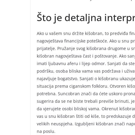
Što je detaljna interp
Ako u vašem snu držite kišobran, to predviđa fi
nagovještava financijske poteškoće. Ako u snu p
prijatelje. Pružanje svog kišobrana drugome u sn
kišobran nagovještava čast i poštovanje. Ako san
imati ljubavnu aferu i lijep odmor. Sanjati da ste
podršku, osoba bliska vama vas podržava i uživate
najavljuje bogatstvo. Sanjati o kišobranu ukazuje
situacija prema ciganskom folkloru. Otvoren ki
potrebna. Suncobran znači da ćete uskoro pronać
sugerira da se ne biste trebali previše brinuti, j
da vjerujete osobi bliskoj vama. Okrenut kišobra
vas u snu kišobran štiti od kiše, to predskazuje 
velikih neuspjeha. Izgubljeni kišobran znači nap
na poslu.