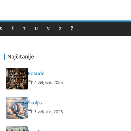
S
Š
T
U
V
Z
Ž
Najčitanije
Posude
14 veljače, 2025
Školjka
13 veljače, 2025