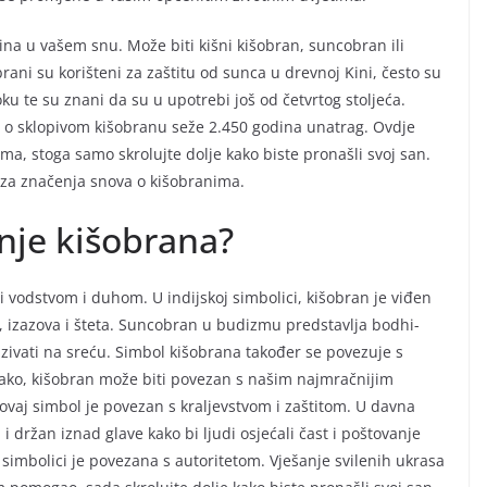
ina u vašem snu. Može biti kišni kišobran, suncobran ili
rani su korišteni za zaštitu od sunca u drevnoj Kini, često su
oku te su znani da su u upotrebi još od četvrtog stoljeća.
pis o sklopivom kišobranu seže 2.450 godina unatrag. Ovdje
a, stoga samo skrolujte dolje kako biste pronašli svoj san.
rza značenja snova o kišobranima.
nje kišobrana?
 vodstvom i duhom. U indijskoj simbolici, kišobran je viđen
a, izazova i šteta. Suncobran u budizmu predstavlja bodhi-
azivati na sreću. Simbol kišobrana također se povezuje s
ako, kišobran može biti povezan s našim najmračnijim
, ovaj simbol je povezan s kraljevstvom i zaštitom. U davna
držan iznad glave kako bi ljudi osjećali čast i poštovanje
simbolici je povezana s autoritetom. Vješanje svilenih ukrasa