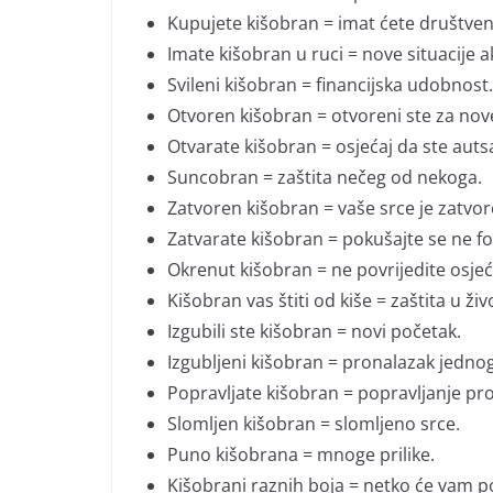
Kupujete kišobran = imat ćete društven
Imate kišobran u ruci = nove situacije 
Svileni kišobran = financijska udobnost.
Otvoren kišobran = otvoreni ste za no
Otvarate kišobran = osjećaj da ste auts
Suncobran = zaštita nečeg od nekoga.
Zatvoren kišobran = vaše srce je zatvo
Zatvarate kišobran = pokušajte se ne fo
Okrenut kišobran = ne povrijedite osjeća
Kišobran vas štiti od kiše = zaštita u živ
Izgubili ste kišobran = novi početak.
Izgubljeni kišobran = pronalazak jednog
Popravljate kišobran = popravljanje pr
Slomljen kišobran = slomljeno srce.
Puno kišobrana = mnoge prilike.
Kišobrani raznih boja = netko će vam po