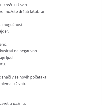
u sreću u životu.
ako možete držati kišobran.
ve mogućnosti.
ajder.
reno.
kusirati na negativno.
je ljudi.
otu.
 znači više novih početaka.
oblema u životu.
svetiti pažnju.