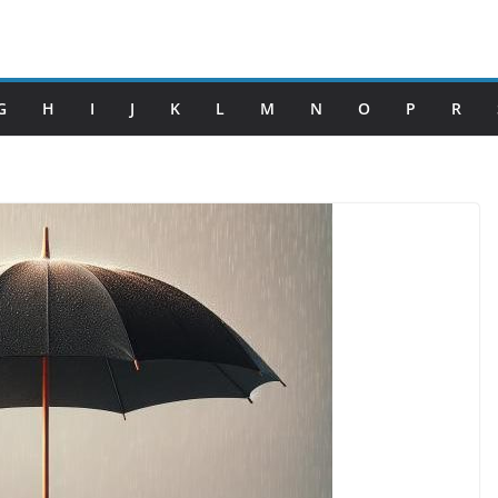
G
H
I
J
K
L
M
N
O
P
R