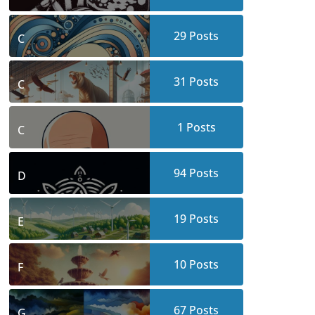
29
Posts
C
31
Posts
C
1
Posts
C
94
Posts
D
19
Posts
E
10
Posts
F
67
Posts
G