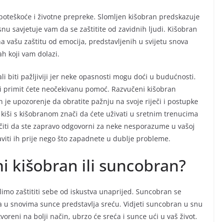
i poteškoće i životne prepreke. Slomljen kišobran predskazuje
nu savjetuje vam da se zaštitite od zavidnih ljudi. Kišobran
 vašu zaštitu od emocija, predstavljenih u svijetu snova
h koji vam dolazi.
li biti pažljiviji jer neke opasnosti mogu doći u budućnosti.
 i primit ćete neočekivanu pomoć. Razvučeni kišobran
n je upozorenje da obratite pažnju na svoje riječi i postupke
o kiši s kišobranom znači da ćete uživati u sretnim trenucima
iti da ste zapravo odgovorni za neke nesporazume u vašoj
raviti ih prije nego što zapadnete u dublje probleme.
ni kišobran ili suncobran?
limo zaštititi sebe od iskustva unaprijed. Suncobran se
 a u snovima sunce predstavlja sreću. Vidjeti suncobran u snu
reni na bolji način, ubrzo će sreća i sunce ući u vaš život.