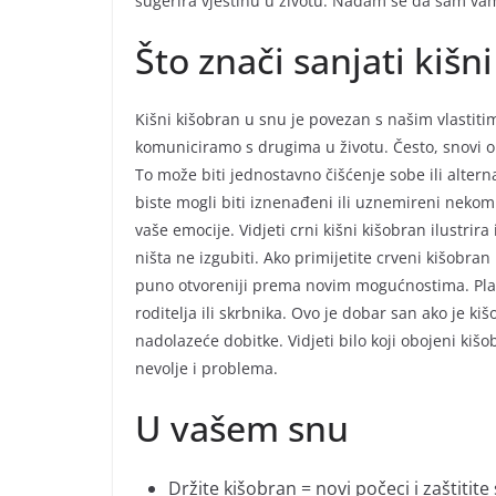
sugerira vještinu u životu. Nadam se da sam vam
Što znači sanjati kišn
Kišni kišobran u snu je povezan s našim vlastit
komuniciramo s drugima u životu. Često, snovi o 
To može biti jednostavno čišćenje sobe ili alter
biste mogli biti iznenađeni ili uznemireni nekom
vaše emocije. Vidjeti crni kišni kišobran ilustri
ništa ne izgubiti. Ako primijetite crveni kišobran 
puno otvoreniji prema novim mogućnostima. Plav
roditelja ili skrbnika. Ovo je dobar san ako je k
nadolazeće dobitke. Vidjeti bilo koji obojeni ki
nevolje i problema.
U vašem snu
Držite kišobran = novi počeci i zaštitite 