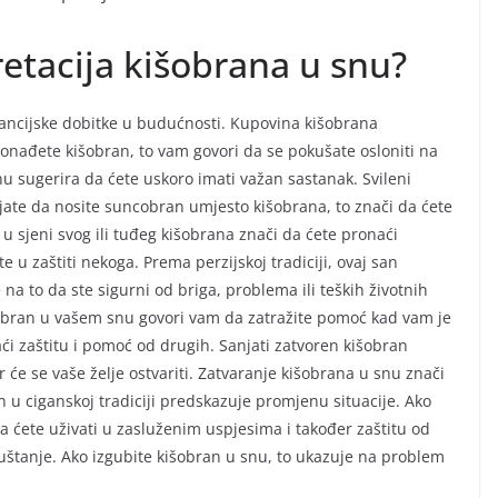
retacija kišobrana u snu?
nancijske dobitke u budućnosti. Kupovina kišobrana
ronađete kišobran, to vam govori da se pokušate osloniti na
u sugerira da ćete uskoro imati važan sastanak. Svileni
jate da nosite suncobran umjesto kišobrana, to znači da ćete
 u sjeni svog ili tuđeg kišobrana znači da ćete pronaći
 u zaštiti nekoga. Prema perzijskoj tradiciji, ovaj san
 na to da ste sigurni od briga, problema ili teških životnih
šobran u vašem snu govori vam da zatražite pomoć kad vam je
i zaštitu i pomoć od drugih. Sanjati zatvoren kišobran
er će se vaše želje ostvariti. Zatvaranje kišobrana u snu znači
n u ciganskoj tradiciji predskazuje promjenu situacije. Ako
da ćete uživati u zasluženim uspjesima i također zaštitu od
uštanje. Ako izgubite kišobran u snu, to ukazuje na problem