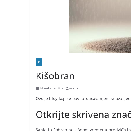
K
Kišobran
14 veljače, 2025
admin
Ovo je blog koji se bavi proučavanjem snova. Jeda
Otkrijte skrivena zna
Sanjati kišobran po kišnom vremenu predviđa lo