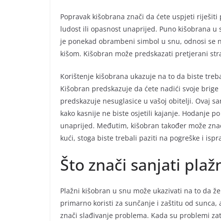
Popravak kišobrana znači da ćete uspjeti riješit
ludost ili opasnost unaprijed. Puno kišobrana u s
je ponekad obrambeni simbol u snu, odnosi se na
kišom. Kišobran može predskazati pretjerani stra
Korištenje kišobrana ukazuje na to da biste treba
Kišobran predskazuje da ćete nadići svoje brige
predskazuje nesuglasice u vašoj obitelji. Ovaj sa
kako kasnije ne biste osjetili kajanje. Hodanje p
unaprijed. Međutim, kišobran također može znač
kući, stoga biste trebali paziti na pogreške i isp
Što znači sanjati plaž
Plažni kišobran u snu može ukazivati na to da že
primarno koristi za sunčanje i zaštitu od sunca,
znači slađivanje problema. Kada su problemi zatvo