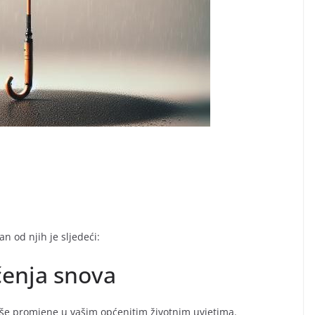
n od njih je sljedeći:
čenja snova
še promjene u vašim općenitim životnim uvjetima.