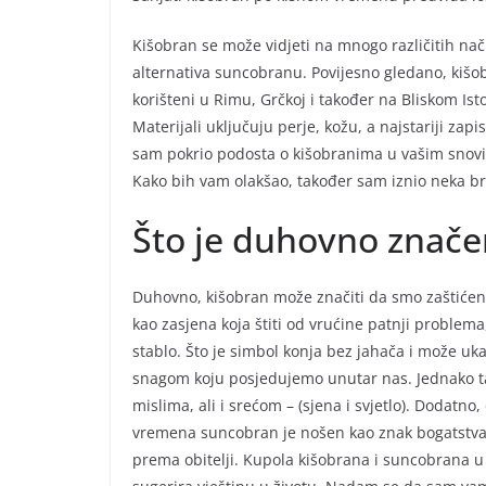
Kišobran se može vidjeti na mnogo različitih nač
alternativa suncobranu. Povijesno gledano, kišob
korišteni u Rimu, Grčkoj i također na Bliskom Ist
Materijali uključuju perje, kožu, a najstariji za
sam pokrio podosta o kišobranima u vašim snovim
Kako bih vam olakšao, također sam iznio neka b
Što je duhovno znače
Duhovno, kišobran može značiti da smo zaštićeni
kao zasjena koja štiti od vrućine patnji problem
stablo. Što je simbol konja bez jahača i može uk
snagom koju posjedujemo unutar nas. Jednako t
mislima, ali i srećom – (sjena i svjetlo). Dodatno
vremena suncobran je nošen kao znak bogatstva i 
prema obitelji. Kupola kišobrana i suncobrana u 