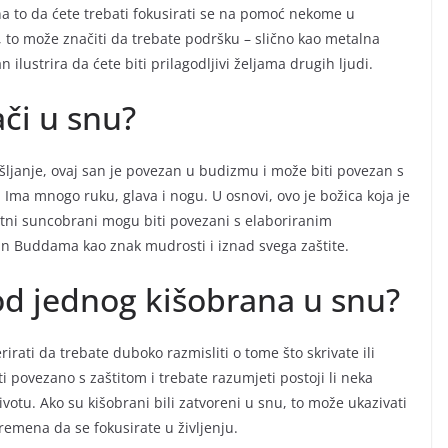
na to da ćete trebati fokusirati se na pomoć nekome u
, to može značiti da trebate podršku – slično kao metalna
n ilustrira da ćete biti prilagodljivi željama drugih ljudi.
ači u snu?
išljanje, ovaj san je povezan u budizmu i može biti povezan s
 Ima mnogo ruku, glava i nogu. U osnovi, ovo je božica koja je
ni suncobrani mogu biti povezani s elaboriranim
van Buddama kao znak mudrosti i iznad svega zaštite.
 od jednog kišobrana u snu?
irati da trebate duboko razmisliti o tome što skrivate ili
ti povezano s zaštitom i trebate razumjeti postoji li neka
votu. Ako su kišobrani bili zatvoreni u snu, to može ukazivati
 vremena da se fokusirate u življenju.