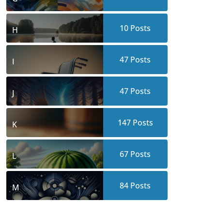
10
Posts
H
47
Posts
I
47
Posts
J
147
Posts
K
67
Posts
L
84
Posts
M