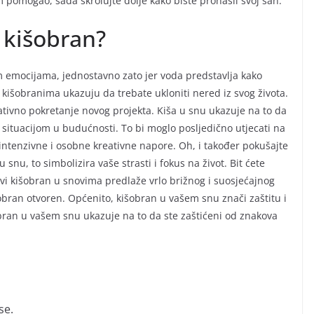
 pomogao, sada skrolujte dolje kako biste pronašli svoj san.
i kišobran?
im emocijama, jednostavno zato jer voda predstavlja kako
kišobranima ukazuju da trebate ukloniti nered iz svog života.
nativno pokretanje novog projekta. Kiša u snu ukazuje na to da
 situacijom u budućnosti. To bi moglo posljedično utjecati na
ra intenzivne i osobne kreativne napore. Oh, i također pokušajte
u snu, to simbolizira vaše strasti i fokus na život. Bit ćete
i kišobran u snovima predlaže vrlo brižnog i suosjećajnog
išobran otvoren. Općenito, kišobran u vašem snu znači zaštitu i
šobran u vašem snu ukazuje na to da ste zaštićeni od znakova
se.