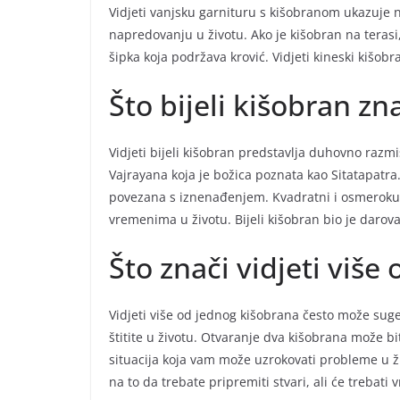
Vidjeti vanjsku garnituru s kišobranom ukazuje 
napredovanju u životu. Ako je kišobran na terasi
šipka koja podržava krović. Vidjeti kineski kišobra
Što bijeli kišobran zn
Vidjeti bijeli kišobran predstavlja duhovno razm
Vajrayana koja je božica poznata kao Sitatapatra.
povezana s iznenađenjem. Kvadratni i osmerokut
vremenima u životu. Bijeli kišobran bio je daro
Što znači vidjeti više
Vidjeti više od jednog kišobrana često može suger
štitite u životu. Otvaranje dva kišobrana može bi
situacija koja vam može uzrokovati probleme u ži
na to da trebate pripremiti stvari, ali će trebati