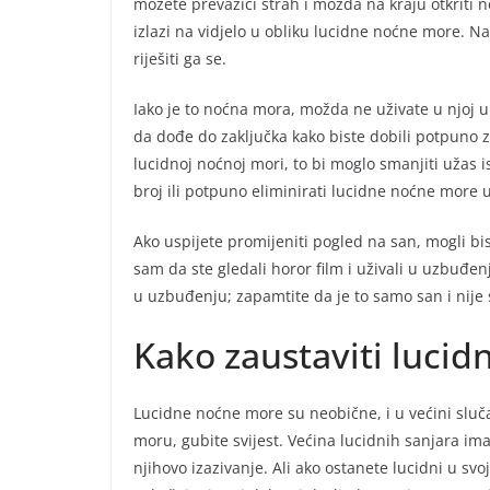
možete prevazići strah i možda na kraju otkriti ne
izlazi na vidjelo u obliku lucidne noćne more. 
riješiti ga se.
Iako je to noćna mora, možda ne uživate u njoj u s
da dođe do zaključka kako biste dobili potpuno z
lucidnoj noćnoj mori, to bi moglo smanjiti užas i
broj ili potpuno eliminirati lucidne noćne more 
Ako uspijete promijeniti pogled na san, mogli bi
sam da ste gledali horor film i uživali u uzbuđenj
u uzbuđenju; zapamtite da je to samo san i nije 
Kako zaustaviti luci
Lucidne noćne more su neobične, i u većini sluča
moru, gubite svijest. Većina lucidnih sanjara ima
njihovo izazivanje. Ali ako ostanete lucidni u svoj