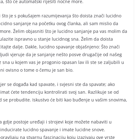
a, što će automatski riješiti noćne more.
i što je s pokušajem razumijevanja što doista znači lucidno
lucidno sanjanje na početku ovog članka, ali sam mislio da
 more. Želim objasniti što je lucidno sanjanje pa vas molim da
ulazite ispravno u stanje lucidnog sna. Želim da doista
itajte dalje. Dakle, lucidno spavanje objašnjeno: Što znači
judi vjeruje da je sanjanje nešto posve drugačije od našeg
sna u kojem vas je progonio opasan lav ili ste se zaljubili u
rani ovisno o tome o čemu je san bio.
jer se događa kad spavate, i svjesni ste da spavate; ako
mat ćete tendenciju kontrolirati svoj san. Razlikuje se od
ad se probudite. Iskustvo će biti kao buđenje u vašim snovima,
gdje postoje uređaji i strojevi koje možete nabaviti u
nducirate lucidno spavanje i imate lucidne snove.
boravljaju na stvarnu fascinaciju koju izazivaju ove vrste