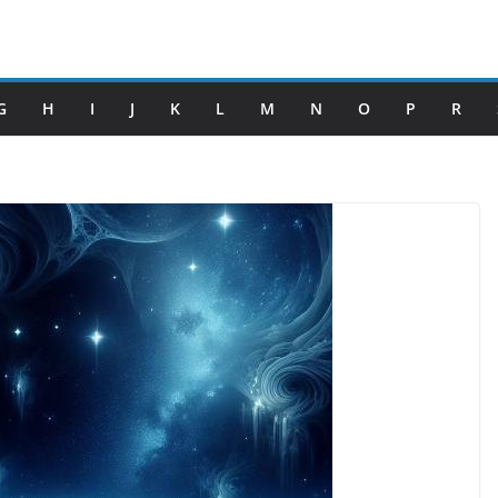
G
H
I
J
K
L
M
N
O
P
R