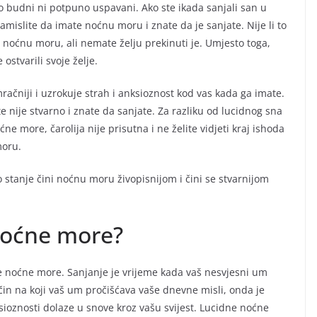
o budni ni potpuno uspavani. Ako ste ikada sanjali san u
Zamislite da imate noćnu moru i znate da je sanjate. Nije li to
noćnu moru, ali nemate želju prekinuti je. Umjesto toga,
 ostvarili svoje želje.
račniji i uzrokuje strah i anksioznost kod vas kada ga imate.
te nije stvarno i znate da sanjate. Za razliku od lucidnog sna
ćne more, čarolija nije prisutna i ne želite vidjeti kraj ishoda
moru.
o stanje čini noćnu moru živopisnijom i čini se stvarnijom
noćne more?
e noćne more. Sanjanje je vrijeme kada vaš nesvjesni um
ačin na koji vaš um pročišćava vaše dnevne misli, onda je
sioznosti dolaze u snove kroz vašu svijest. Lucidne noćne