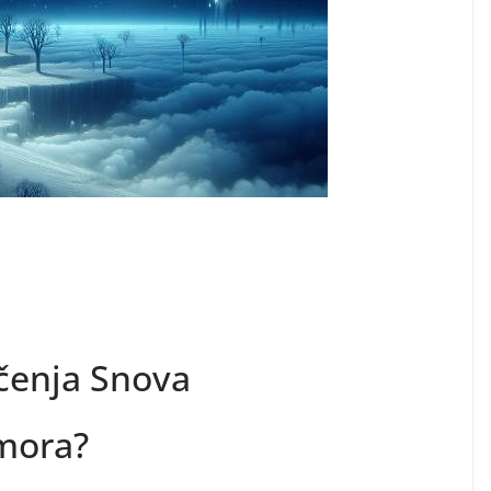
ačenja Snova
 mora?