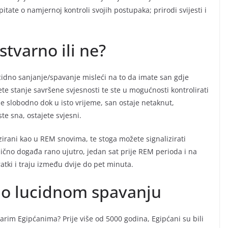
pitate o namjernoj kontroli svojih postupaka; prirodi svijesti i
stvarno ili ne?
ucidno sanjanje/spavanje misleći na to da imate san gdje
ete stanje savršene svjesnosti te ste u mogućnosti kontrolirati
nje slobodno dok u isto vrijeme, san ostaje netaknut,
te sna, ostajete svjesni.
zirani kao u REM snovima, te stoga možete signalizirati
ično događa rano ujutro, jedan sat prije REM perioda i na
atki i traju između dvije do pet minuta.
li o lucidnom spavanju
 starim Egipćanima? Prije više od 5000 godina, Egipćani su bili