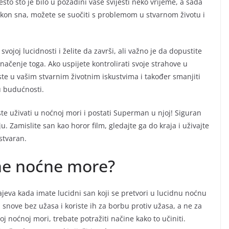
što što je bilo u pozadini vaše svijesti neko vrijeme, a sada
Nakon sna, možete se suočiti s problemom u stvarnom životu i
vojoj lucidnosti i želite da završi, ali važno je da dopustite
načenje toga. Ako uspijete kontrolirati svoje strahove u
ste u vašim stvarnim životnim iskustvima i također smanjiti
u budućnosti.
ste uživati u noćnoj mori i postati Superman u njoj! Siguran
u. Zamislite san kao horor film, gledajte ga do kraja i uživajte
stvaran.
dne noćne more?
jeva kada imate lucidni san koji se pretvori u lucidnu noćnu
 snove bez užasa i koriste ih za borbu protiv užasa, a ne za
oj noćnoj mori, trebate potražiti načine kako to učiniti.