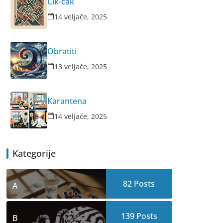
Cik-cak
14 veljače, 2025
Obratiti
13 veljače, 2025
Karantena
14 veljače, 2025
Kategorije
82
Posts
A
139
Posts
B