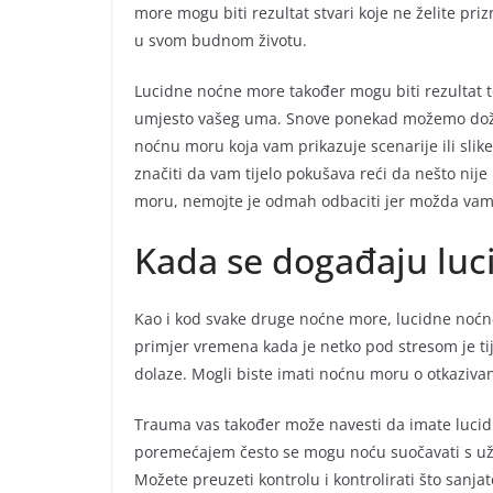
more mogu biti rezultat stvari koje ne želite priz
u svom budnom životu.
Lucidne noćne more također mogu biti rezultat t
umjesto vašeg uma. Snove ponekad možemo doživ
noćnu moru koja vam prikazuje scenarije ili slik
značiti da vam tijelo pokušava reći da nešto nij
moru, nemojte je odmah odbaciti jer možda vam n
Kada se događaju lu
Kao i kod svake druge noćne more, lucidne noć
primjer vremena kada je netko pod stresom je tij
dolaze. Mogli biste imati noćnu moru o otkazivanj
Trauma vas također može navesti da imate luci
poremećajem često se mogu noću suočavati s uža
Možete preuzeti kontrolu i kontrolirati što sanja