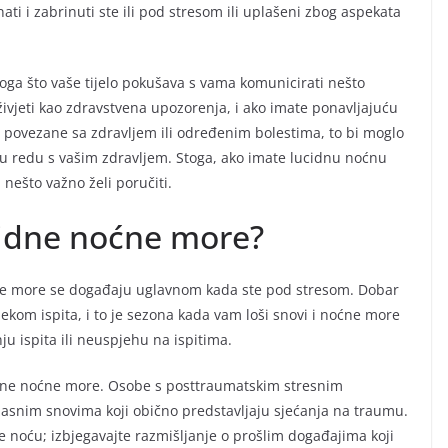
nati i zabrinuti ste ili pod stresom ili uplašeni zbog aspekata
oga što vaše tijelo pokušava s vama komunicirati nešto
jeti kao zdravstvena upozorenja, i ako imate ponavljajuću
e povezane sa zdravljem ili određenim bolestima, to bi moglo
e u redu s vašim zdravljem. Stoga, ako imate lucidnu noćnu
ešto važno želi poručiti.
cidne noćne more?
ne more se događaju uglavnom kada ste pod stresom. Dobar
ekom ispita, i to je sezona kada vam loši snovi i noćne more
u ispita ili neuspjehu na ispitima.
dne noćne more. Osobe s posttraumatskim stresnim
snim snovima koji obično predstavljaju sjećanja na traumu.
te noću; izbjegavajte razmišljanje o prošlim događajima koji