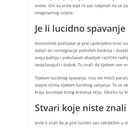
snova. Oni su vrste koje će vas natjerati da se za
imaginarnog svijeta.
Je li lucidno spavanje 
Nizozemski psihijatar je prvi upotrijebio izraz l
dolazi do reintegracije psihičkih funkcija i dosež
svoju pažnju i pokušavati obavljati različite rad
osvježavajući i dubok. To znači da tijekom ove vrs
Tijekom lucidnog spavanja, nisu svi mišići parali
svojim očima tijekom lucidnog sanjanja. To se ob
kraju burstova brzog kretanja očiju. Obično su kr
Stvari koje niste zna
Jeste li znali da je prvi lucidni san zabilježen u