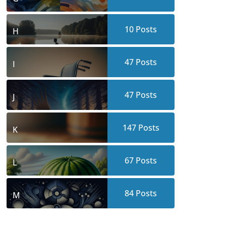
10
Posts
H
47
Posts
I
47
Posts
J
147
Posts
K
67
Posts
L
84
Posts
M