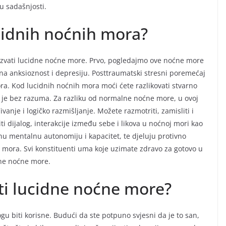
 u sadašnjosti.
ucidnih noćnih mora?
zazvati lucidne noćne more. Prvo, pogledajmo ove noćne more
e na anksioznost i depresiju. Posttraumatski stresni poremećaj
ra. Kod lucidnih noćnih mora moći ćete razlikovati stvarno
a je bez razuma. Za razliku od normalne noćne more, u ovoj
anje i logičko razmišljanje. Možete razmotriti, zamisliti i
iti dijalog, interakcije između sebe i likova u noćnoj mori kao
nu mentalnu autonomiju i kapacitet, te djeluju protivno
a mora. Svi konstituenti uma koje uzimate zdravo za gotovo u
dne noćne more.
ti lucidne noćne more?
 biti korisne. Budući da ste potpuno svjesni da je to san,