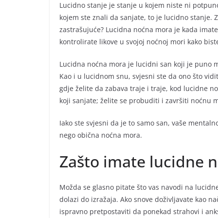
Lucidno stanje je stanje u kojem niste ni potpun
kojem ste znali da sanjate, to je lucidno stanje. 
zastrašujuće? Lucidna noćna mora je kada imate 
kontrolirate likove u svojoj noćnoj mori kako biste
Lucidna noćna mora je lucidni san koji je puno m
Kao i u lucidnom snu, svjesni ste da ono što vidi
gdje želite da zabava traje i traje, kod lucidne no
koji sanjate; želite se probuditi i završiti noćnu 
Iako ste svjesni da je to samo san, vaše mentaln
nego obična noćna mora.
Zašto imate lucidne 
Možda se glasno pitate što vas navodi na lucidn
dolazi do izražaja. Ako snove doživljavate kao n
ispravno pretpostaviti da ponekad strahovi i ank