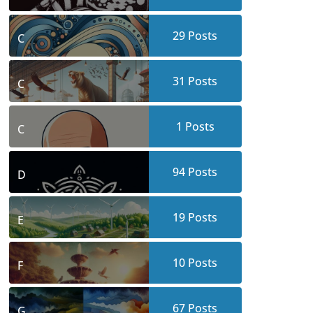
29
Posts
C
31
Posts
C
1
Posts
C
94
Posts
D
19
Posts
E
10
Posts
F
67
Posts
G