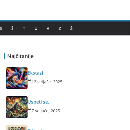
S
Š
T
U
V
Z
Ž
Najčitanije
Ekstazi
12 veljače, 2025
Uspeti se.
7 veljače, 2025