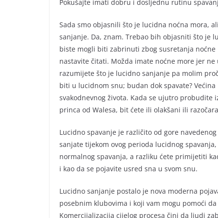
Pokušajte imati dobru i dosljednu rutinu spavanj
Sada smo objasnili što je lucidna noćna mora, al
sanjanje. Da, znam. Trebao bih objasniti što je 
biste mogli biti zabrinuti zbog susretanja noćne
nastavite čitati. Možda imate noćne more jer ne 
razumijete što je lucidno sanjanje pa molim proč
biti u lucidnom snu; budan dok spavate? Većina l
svakodnevnog života. Kada se ujutro probudite iz 
princa od Walesa, bit ćete ili olakšani ili razoča
Lucidno spavanje je različito od gore navedenog 
sanjate tijekom ovog perioda lucidnog spavanja, i
normalnog spavanja, a razliku ćete primijetiti k
i kao da se pojavite usred sna u svom snu.
Lucidno sanjanje postalo je nova moderna pojava 
posebnim klubovima i koji vam mogu pomoći da i
Komercijalizacija cijelog procesa čini da ljudi za