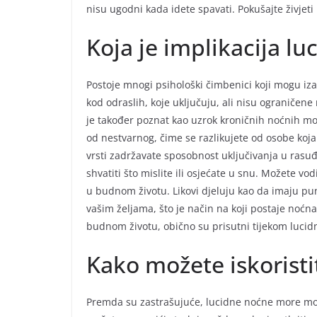
nisu ugodni kada idete spavati. Pokušajte živjeti
Koja je implikacija l
Postoje mnogi psihološki čimbenici koji mogu i
kod odraslih, koje uključuju, ali nisu ograničen
je također poznat kao uzrok kroničnih noćnih mo
od nestvarnog, čime se razlikujete od osobe koj
vrsti zadržavate sposobnost uključivanja u rasuđiv
shvatiti što mislite ili osjećate u snu. Možete vod
u budnom životu. Likovi djeluju kao da imaju pu
vašim željama, što je način na koji postaje noćn
budnom životu, obično su prisutni tijekom luci
Kako možete iskoristi
Premda su zastrašujuće, lucidne noćne more mogu