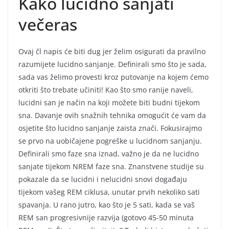
Kako lucidno sanjati
večeras
Ovaj čl napis će biti dug jer želim osigurati da pravilno
razumijete lucidno sanjanje. Definirali smo što je sada,
sada vas želimo provesti kroz putovanje na kojem ćemo
otkriti što trebate učiniti! Kao što smo ranije naveli,
lucidni san je način na koji možete biti budni tijekom
sna. Davanje ovih snažnih tehnika omogućit će vam da
osjetite što lucidno sanjanje zaista znači. Fokusirajmo
se prvo na uobičajene pogreške u lucidnom sanjanju.
Definirali smo faze sna iznad, važno je da ne lucidno
sanjate tijekom NREM faze sna. Znanstvene studije su
pokazale da se lucidni i nelucidni snovi događaju
tijekom vašeg REM ciklusa, unutar prvih nekoliko sati
spavanja. U rano jutro, kao što je 5 sati, kada se vaš
REM san progresivnije razvija (gotovo 45-50 minuta