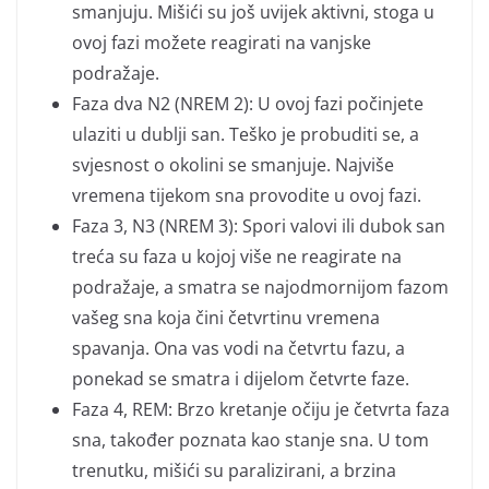
smanjuju. Mišići su još uvijek aktivni, stoga u
ovoj fazi možete reagirati na vanjske
podražaje.
Faza dva N2 (NREM 2): U ovoj fazi počinjete
ulaziti u dublji san. Teško je probuditi se, a
svjesnost o okolini se smanjuje. Najviše
vremena tijekom sna provodite u ovoj fazi.
Faza 3, N3 (NREM 3): Spori valovi ili dubok san
treća su faza u kojoj više ne reagirate na
podražaje, a smatra se najodmornijom fazom
vašeg sna koja čini četvrtinu vremena
spavanja. Ona vas vodi na četvrtu fazu, a
ponekad se smatra i dijelom četvrte faze.
Faza 4, REM: Brzo kretanje očiju je četvrta faza
sna, također poznata kao stanje sna. U tom
trenutku, mišići su paralizirani, a brzina