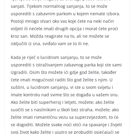
sanjati. Tijekom normalnog sanjanja, to se može
usporediti s zabavnim parkom u kojem nemate izbora.
Postoji mnogo stvari oko vas koje ćete na neki način
vidjeti ili nećete imati drugih opcija i morat ćete proći
kroz san. Možda reagirate na to, ali ne možete se
isključiti iz sna, sviđalo vam se to ili ne.
Kada je riječ o lucidnom sanjanju, to se može
usporediti s istraživanjem zabavnog parka koji ste sami
izgradili. Osim što možete ići gdje god želite, također
ćete imati mogućnost raditi što god želite s njim. U
suštini, u lucidnom sanjanju, vi ste u svom svijetu i
imate kontrolu nad svime što se događa u vašem snu.
Ako želite biti superheroj i letjeti, možete; ako želite
suočiti se s nasilnikom u školi bez straha, možete; ako
želite imati romantičnu vezu sa superzvijezdom, to će
se dogoditi. Možete svake noći otići na spavanje i živjeti
svoj život kako želite i ujutro se probuditi osjećajući se