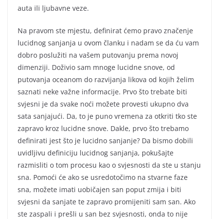
auta ili ljubavne veze.
Na pravom ste mjestu, definirat ćemo pravo značenje
lucidnog sanjanja u ovom članku i nadam se da ću vam
dobro poslužiti na vašem putovanju prema novoj
dimenziji. Doživio sam mnoge lucidne snove, od
putovanja oceanom do razvijanja likova od kojih želim
saznati neke važne informacije. Prvo što trebate biti
svjesni je da svake noći možete provesti ukupno dva
sata sanjajući. Da, to je puno vremena za otkriti tko ste
zapravo kroz lucidne snove. Dakle, prvo što trebamo
definirati jest što je lucidno sanjanje? Da bismo dobili
uvidljivu definiciju lucidnog sanjanja, pokušajte
razmisliti o tom procesu kao o svjesnosti da ste u stanju
sna. Pomoći će ako se usredotočimo na stvarne faze
sna, možete imati uobičajen san poput zmija i biti
svjesni da sanjate te zapravo promijeniti sam san. Ako
ste zaspali i prešli u san bez svjesnosti, onda to nije