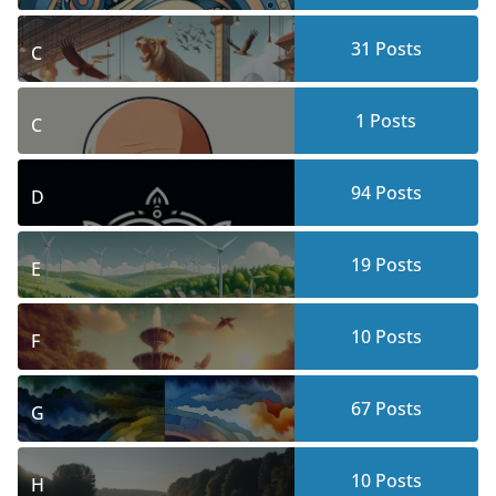
31
Posts
C
1
Posts
C
94
Posts
D
19
Posts
E
10
Posts
F
67
Posts
G
10
Posts
H