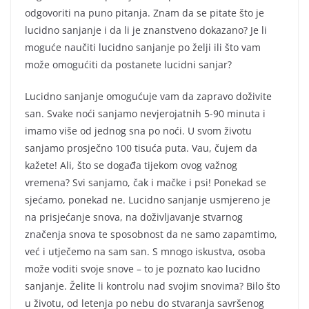
odgovoriti na puno pitanja. Znam da se pitate što je
lucidno sanjanje i da li je znanstveno dokazano? Je li
moguće naučiti lucidno sanjanje po želji ili što vam
može omogućiti da postanete lucidni sanjar?
Lucidno sanjanje omogućuje vam da zapravo doživite
san. Svake noći sanjamo nevjerojatnih 5-90 minuta i
imamo više od jednog sna po noći. U svom životu
sanjamo prosječno 100 tisuća puta. Vau, čujem da
kažete! Ali, što se događa tijekom ovog važnog
vremena? Svi sanjamo, čak i mačke i psi! Ponekad se
sjećamo, ponekad ne. Lucidno sanjanje usmjereno je
na prisjećanje snova, na doživljavanje stvarnog
značenja snova te sposobnost da ne samo zapamtimo,
već i utječemo na sam san. S mnogo iskustva, osoba
može voditi svoje snove – to je poznato kao lucidno
sanjanje. Želite li kontrolu nad svojim snovima? Bilo što
u životu, od letenja po nebu do stvaranja savršenog