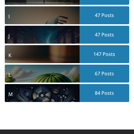
47
Posts
I
47
Posts
J
147
Posts
K
67
Posts
L
84
Posts
M