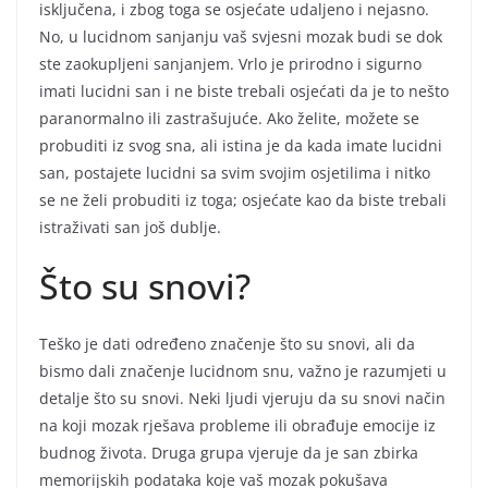
isključena, i zbog toga se osjećate udaljeno i nejasno.
No, u lucidnom sanjanju vaš svjesni mozak budi se dok
ste zaokupljeni sanjanjem. Vrlo je prirodno i sigurno
imati lucidni san i ne biste trebali osjećati da je to nešto
paranormalno ili zastrašujuće. Ako želite, možete se
probuditi iz svog sna, ali istina je da kada imate lucidni
san, postajete lucidni sa svim svojim osjetilima i nitko
se ne želi probuditi iz toga; osjećate kao da biste trebali
istraživati san još dublje.
Što su snovi?
Teško je dati određeno značenje što su snovi, ali da
bismo dali značenje lucidnom snu, važno je razumjeti u
detalje što su snovi. Neki ljudi vjeruju da su snovi način
na koji mozak rješava probleme ili obrađuje emocije iz
budnog života. Druga grupa vjeruje da je san zbirka
memorijskih podataka koje vaš mozak pokušava