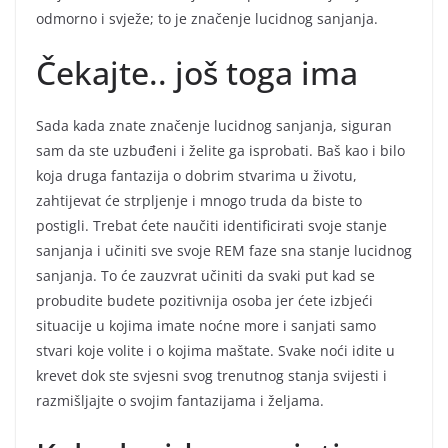
odmorno i svježe; to je značenje lucidnog sanjanja.
Čekajte.. još toga ima
Sada kada znate značenje lucidnog sanjanja, siguran
sam da ste uzbuđeni i želite ga isprobati. Baš kao i bilo
koja druga fantazija o dobrim stvarima u životu,
zahtijevat će strpljenje i mnogo truda da biste to
postigli. Trebat ćete naučiti identificirati svoje stanje
sanjanja i učiniti sve svoje REM faze sna stanje lucidnog
sanjanja. To će zauzvrat učiniti da svaki put kad se
probudite budete pozitivnija osoba jer ćete izbjeći
situacije u kojima imate noćne more i sanjati samo
stvari koje volite i o kojima maštate. Svake noći idite u
krevet dok ste svjesni svog trenutnog stanja svijesti i
razmišljajte o svojim fantazijama i željama.