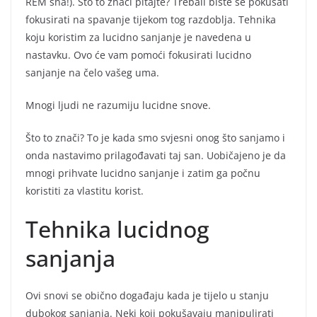
REM sna!). Što to znači pitajte? Trebali biste se pokušati
fokusirati na spavanje tijekom tog razdoblja. Tehnika
koju koristim za lucidno sanjanje je navedena u
nastavku. Ovo će vam pomoći fokusirati lucidno
sanjanje na čelo vašeg uma.
Mnogi ljudi ne razumiju lucidne snove.
Što to znači? To je kada smo svjesni onog što sanjamo i
onda nastavimo prilagođavati taj san. Uobičajeno je da
mnogi prihvate lucidno sanjanje i zatim ga počnu
koristiti za vlastitu korist.
Tehnika lucidnog
sanjanja
Ovi snovi se obično događaju kada je tijelo u stanju
dubokog sanjanja. Neki koji pokušavaju manipulirati