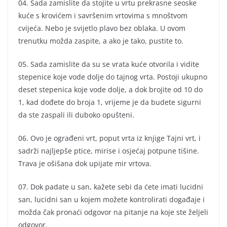
04. Sada zamislite da stojite u vrtu prekrasne seoske
kuće s krovićem i savršenim vrtovima s mnoštvom
cvijeća. Nebo je svijetlo plavo bez oblaka. U ovom
trenutku možda zaspite, a ako je tako, pustite to.
05. Sada zamislite da su se vrata kuće otvorila i vidite
stepenice koje vode dolje do tajnog vrta. Postoji ukupno
deset stepenica koje vode dolje, a dok brojite od 10 do
1, kad dođete do broja 1, vrijeme je da budete sigurni
da ste zaspali ili duboko opušteni.
06. Ovo je ograđeni vrt, poput vrta iz knjige Tajni vrt, i
sadrži najljepše ptice, mirise i osjećaj potpune tišine.
Trava je ošišana dok upijate mir vrtova.
07. Dok padate u san, kažete sebi da ćete imati lucidni
san, lucidni san u kojem možete kontrolirati događaje i
možda čak pronaći odgovor na pitanje na koje ste željeli
odgovor.