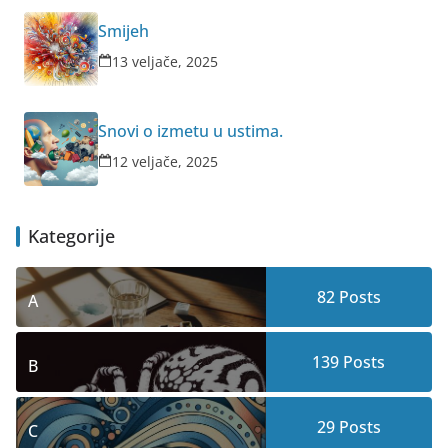
Smijeh
13 veljače, 2025
Snovi o izmetu u ustima.
12 veljače, 2025
Kategorije
82
Posts
A
139
Posts
B
29
Posts
C