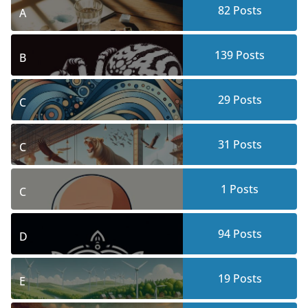
82
Posts
A
139
Posts
B
29
Posts
C
31
Posts
C
1
Posts
C
94
Posts
D
19
Posts
E