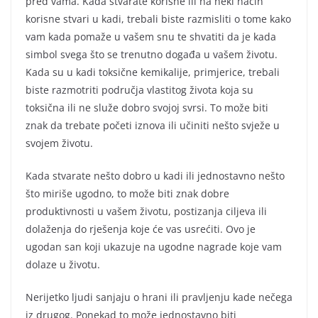
pred vama. Kada stvarate korisne ili na neki način
korisne stvari u kadi, trebali biste razmisliti o tome kako
vam kada pomaže u vašem snu te shvatiti da je kada
simbol svega što se trenutno događa u vašem životu.
Kada su u kadi toksične kemikalije, primjerice, trebali
biste razmotriti područja vlastitog života koja su
toksična ili ne služe dobro svojoj svrsi. To može biti
znak da trebate početi iznova ili učiniti nešto svježe u
svojem životu.
Kada stvarate nešto dobro u kadi ili jednostavno nešto
što miriše ugodno, to može biti znak dobre
produktivnosti u vašem životu, postizanja ciljeva ili
dolaženja do rješenja koje će vas usrećiti. Ovo je
ugodan san koji ukazuje na ugodne nagrade koje vam
dolaze u životu.
Nerijetko ljudi sanjaju o hrani ili pravljenju kade nečega
iz drugog. Ponekad to može jednostavno biti