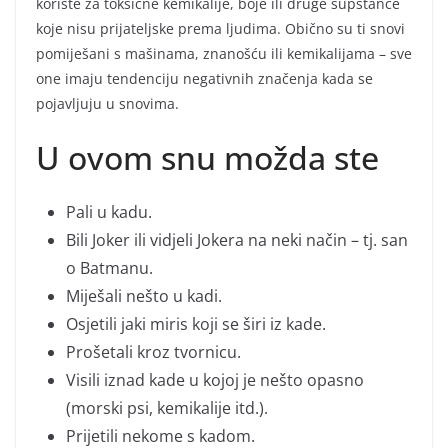
koriste za toksične kemikalije, boje ili druge supstance
koje nisu prijateljske prema ljudima. Obično su ti snovi
pomiješani s mašinama, znanošću ili kemikalijama – sve
one imaju tendenciju negativnih značenja kada se
pojavljuju u snovima.
U ovom snu možda ste
Pali u kadu.
Bili Joker ili vidjeli Jokera na neki način – tj. san
o Batmanu.
Miješali nešto u kadi.
Osjetili jaki miris koji se širi iz kade.
Prošetali kroz tvornicu.
Visili iznad kade u kojoj je nešto opasno
(morski psi, kemikalije itd.).
Prijetili nekome s kadom.