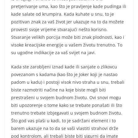
pretjerivanje uma, kao što je pravljenje kade pudinga ili
kade salate od krumpira. Kada kuhate u snu, to je
pozitivan znak za vaš život jer ukazuje na to da možete
provesti svoje vrijeme stvarajući nešto korisno.
Stvaranje velikih porcija može biti znak plodnosti, kao i
visoke kreacijske energije u vašem životu trenutno. To
su ugodne indikacije za vaš svijet na javi.
Kada ste zarobljeni iznad kade ili sanjate o zlikovcu
povezanom s kadama (kao što je Joker koji je nastao
padom u kadu) i postoji visok nivo straha u snu, trebali
biste razmotriti načine na koje biste mogli biti
prestrašeni u svojem budnom životu. Ovi snovi mogu
biti upozorenje o tome kako se trebate ponašati ili što
trenutno trebate izbjegavati u svojem budnom životu.
Što god vas plaši u kadi, to je sadržani element i to
barem ukazuje na to da se vaši vlastiti strahovi drže
pod kontrolom, ali trebali biste biti sigurni da imate