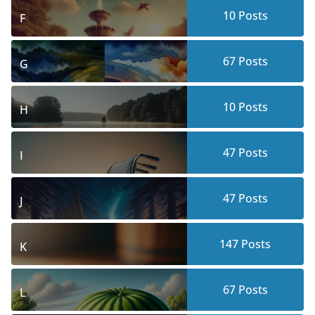
10
Posts
F
67
Posts
G
10
Posts
H
47
Posts
I
47
Posts
J
147
Posts
K
67
Posts
L