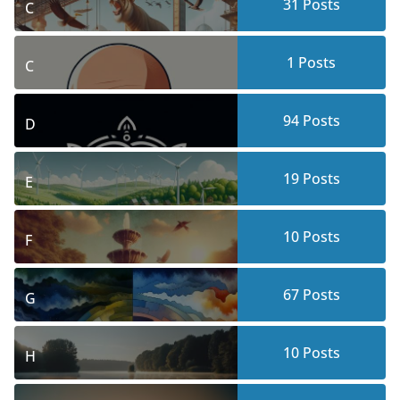
31
Posts
C
1
Posts
C
94
Posts
D
19
Posts
E
10
Posts
F
67
Posts
G
10
Posts
H