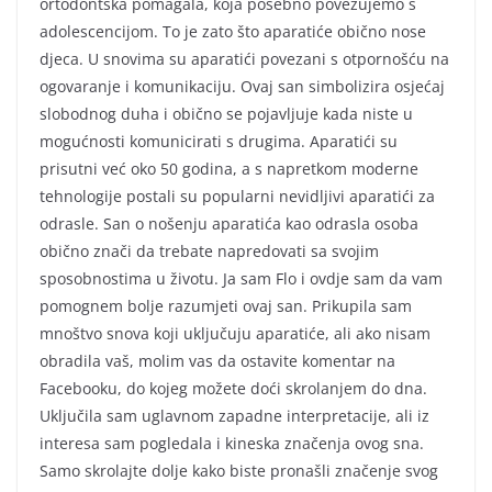
ortodontska pomagala, koja posebno povezujemo s
adolescencijom. To je zato što aparatiće obično nose
djeca. U snovima su aparatići povezani s otpornošću na
ogovaranje i komunikaciju. Ovaj san simbolizira osjećaj
slobodnog duha i obično se pojavljuje kada niste u
mogućnosti komunicirati s drugima. Aparatići su
prisutni već oko 50 godina, a s napretkom moderne
tehnologije postali su popularni nevidljivi aparatići za
odrasle. San o nošenju aparatića kao odrasla osoba
obično znači da trebate napredovati sa svojim
sposobnostima u životu. Ja sam Flo i ovdje sam da vam
pomognem bolje razumjeti ovaj san. Prikupila sam
mnoštvo snova koji uključuju aparatiće, ali ako nisam
obradila vaš, molim vas da ostavite komentar na
Facebooku, do kojeg možete doći skrolanjem do dna.
Uključila sam uglavnom zapadne interpretacije, ali iz
interesa sam pogledala i kineska značenja ovog sna.
Samo skrolajte dolje kako biste pronašli značenje svog