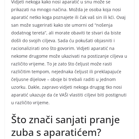
Vidjeti nekoga kako nosi aparatić u snu može se
prikazati na mnogo načina. Možda je osoba koja nosi
aparatić netko koga poznajete ili čak vaš sin ili kći. Ovaj
san može sugerirati kako ste umorni od “nošenja
dodatnog tereta”, ali morate obaviti te stvari da biste
došli do svojih ciljeva. Sada ću pokušati objasniti i
racionalizirati ono što govorim. Vidjeti aparatić na
nekome drugome može ukazivati na postizanje ciljeva u
različito vrijeme. To je zato što čeljust može rasti
različitim tempom, nejednaka čeljust ili preklapajuće
čeljusne dijelove – oboje bi trebali raditi u jednom
uzorku. Dakle, zapravo vidjeti nekoga drugog tko nosi
aparatić ukazuje da će VAŠI vlastiti ciljevi biti postignuti
u različito vrijeme.
Što znači sanjati pranje
zuba s aparatićem?