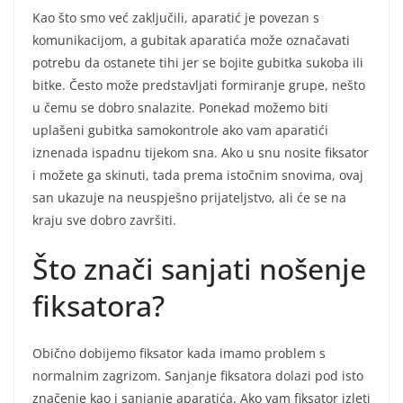
Kao što smo već zaključili, aparatić je povezan s
komunikacijom, a gubitak aparatića može označavati
potrebu da ostanete tihi jer se bojite gubitka sukoba ili
bitke. Često može predstavljati formiranje grupe, nešto
u čemu se dobro snalazite. Ponekad možemo biti
uplašeni gubitka samokontrole ako vam aparatići
iznenada ispadnu tijekom sna. Ako u snu nosite fiksator
i možete ga skinuti, tada prema istočnim snovima, ovaj
san ukazuje na neuspješno prijateljstvo, ali će se na
kraju sve dobro završiti.
Što znači sanjati nošenje
fiksatora?
Obično dobijemo fiksator kada imamo problem s
normalnim zagrizom. Sanjanje fiksatora dolazi pod isto
značenje kao i sanjanje aparatića. Ako vam fiksator izleti