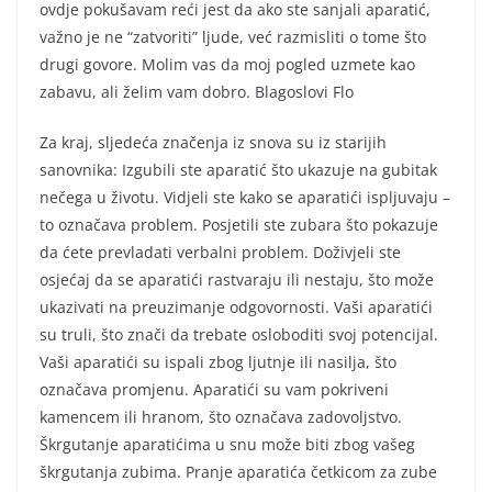
ovdje pokušavam reći jest da ako ste sanjali aparatić,
važno je ne “zatvoriti” ljude, već razmisliti o tome što
drugi govore. Molim vas da moj pogled uzmete kao
zabavu, ali želim vam dobro. Blagoslovi Flo
Za kraj, sljedeća značenja iz snova su iz starijih
sanovnika: Izgubili ste aparatić što ukazuje na gubitak
nečega u životu. Vidjeli ste kako se aparatići ispljuvaju –
to označava problem. Posjetili ste zubara što pokazuje
da ćete prevladati verbalni problem. Doživjeli ste
osjećaj da se aparatići rastvaraju ili nestaju, što može
ukazivati na preuzimanje odgovornosti. Vaši aparatići
su truli, što znači da trebate osloboditi svoj potencijal.
Vaši aparatići su ispali zbog ljutnje ili nasilja, što
označava promjenu. Aparatići su vam pokriveni
kamencem ili hranom, što označava zadovoljstvo.
Škrgutanje aparatićima u snu može biti zbog vašeg
škrgutanja zubima. Pranje aparatića četkicom za zube