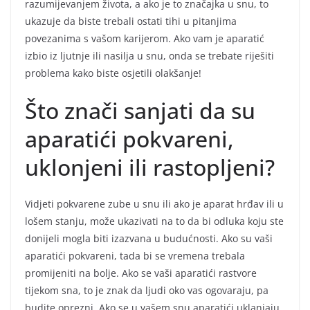
razumijevanjem života, a ako je to značajka u snu, to
ukazuje da biste trebali ostati tihi u pitanjima
povezanima s vašom karijerom. Ako vam je aparatić
izbio iz ljutnje ili nasilja u snu, onda se trebate riješiti
problema kako biste osjetili olakšanje!
Što znači sanjati da su
aparatići pokvareni,
uklonjeni ili rastopljeni?
Vidjeti pokvarene zube u snu ili ako je aparat hrđav ili u
lošem stanju, može ukazivati na to da bi odluka koju ste
donijeli mogla biti izazvana u budućnosti. Ako su vaši
aparatići pokvareni, tada bi se vremena trebala
promijeniti na bolje. Ako se vaši aparatići rastvore
tijekom sna, to je znak da ljudi oko vas ogovaraju, pa
budite oprezni. Ako se u vašem snu aparatići uklanjaju,