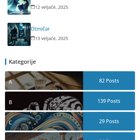
12 veljače, 2025
Otmičar
13 veljače, 2025
Kategorije
82
Posts
A
139
Posts
B
29
Posts
C