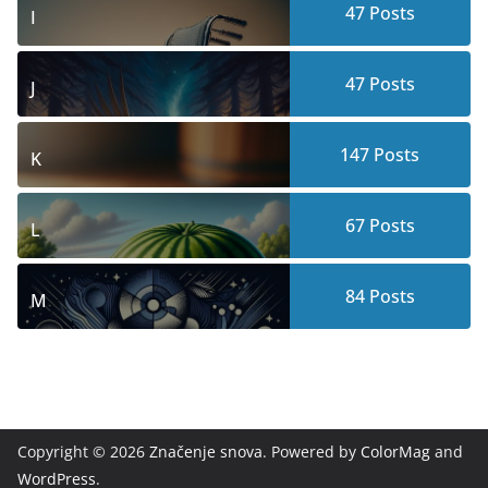
47
Posts
I
47
Posts
J
147
Posts
K
67
Posts
L
84
Posts
M
Copyright © 2026
Značenje snova
. Powered by
ColorMag
and
WordPress
.