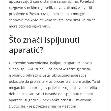
upozoravajući san u starijim sanovnicima. Ponekad
razgovor s nekim nije velika stvar, ali može stvoriti
probleme u životu. Ovo je bilo jasno u mnogim
sanovnicima – vidjeti kako se išta lomi ukazuje da se
mora odoljeti ogovaranju.
Što znači ispljunuti
aparatić?
U drevnim sanovnicima, ispljunuti aparatić je vrlo
slično ispljuvku zuba. S psihološke točke gledišta,
ispljunuti bilo što iz usta, uključujući aparatiće,
pokazuje da prolazite kroz proces transformacije. To bi
mogao biti, na primjer, prijelaz iz djetinjstva u zreliju
dob. Često, sanovnici navode da ispljunuti metalni
aparatići sugeriraju neku anksioznost u stvarnom
životu. Jezik je povezan s našim vlastitim