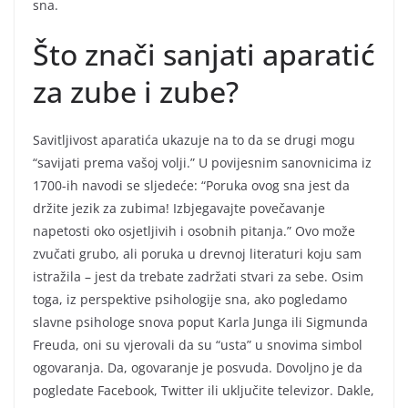
sna.
Što znači sanjati aparatić
za zube i zube?
Savitljivost aparatića ukazuje na to da se drugi mogu
“savijati prema vašoj volji.” U povijesnim sanovnicima iz
1700-ih navodi se sljedeće: “Poruka ovog sna jest da
držite jezik za zubima! Izbjegavajte povečavanje
napetosti oko osjetljivih i osobnih pitanja.” Ovo može
zvučati grubo, ali poruka u drevnoj literaturi koju sam
istražila – jest da trebate zadržati stvari za sebe. Osim
toga, iz perspektive psihologije sna, ako pogledamo
slavne psihologe snova poput Karla Junga ili Sigmunda
Freuda, oni su vjerovali da su “usta” u snovima simbol
ogovaranja. Da, ogovaranje je posvuda. Dovoljno je da
pogledate Facebook, Twitter ili uključite televizor. Dakle,