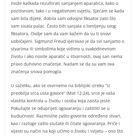
može katkada rezultirati sanjanjem aparatića, kako u
pozitivnom, tako i u negativnom svjetlu. Sjećam se kada
sam bila dijete, dobila sam odvojivi fiksator zato što
sam sisala palac. Često bih sanjala o lomljenju svog
fiksatora. Ovdje sam da vam kažem da su ti snovi
uobičajeni. Sigmund Freud vjerovao je da svi sanjamo o
stvarima ili simbolima koje vidimo u svakodnevnom
životu i ako nosite aparatić u stvarnosti, ovaj san nema
pravo duhovno značenje. Nadam se da su vam ova
značenja snova pomogla.
U sažetku, ako se osvrnemo na biblijski izreku “iz
preobilja srca usta govore” (Mat 12:24), srce je vaša
vlastita kontrola u životu i osoba koja zaista jeste.
Pokušajte se oduprijeti ogovaranju i zaštititi se u
budućnosti. Razmislite zašto govorite određene stvari,
kao i razloge zašto slušate ili čitate ogovaranja. Priče i
vijesti su način na koji učimo o životu i svijetu – ono što