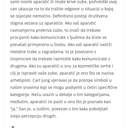
sami nosite aparatić ili imate krive zube, psihološki ovaj
san ukazuje na to da tražite odgovor u situaciji u kojoj
se osjećate nemoćno. Definitivno postoji društvena
stigma vezana uz aparatiće. Ako vaš aparatić
ravnomjerno prekriva zube, to znači da trebate
procijeniti kako komunicirate s ljudima da biste se
ponašali primjereno u životu. Ako vaš aparatić sadrži
metalne trake u zagradama, to je povezano s
činjenicom da trebate razmisliti kako komunicirate s
drugima. Ako su aparatići u snu za kozmetičke svrhe i
cilj je ispraviti vaše zube, aparatić je ono što se naziva
arhetipom. Carl Jung vjerovao je da postoje simboli u
našim snovima koji se mogu podijeliti u četiri specifične
kategorije. Neću ulaziti u detalje o tim kategorijama,
međutim, aparatići će pasti u ono što je poznato kao
“ja.” San je, u suštini, povezan s tim kako poboljšati
svoju percepciju drugih.