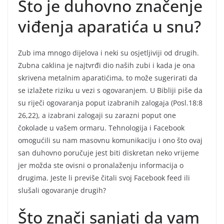
Što je duhovno značenje
viđenja aparatića u snu?
Zub ima mnogo dijelova i neki su osjetljiviji od drugih.
Zubna caklina je najtvrđi dio naših zubi i kada je ona
skrivena metalnim aparatićima, to može sugerirati da
se izlažete riziku u vezi s ogovaranjem. U Bibliji piše da
su riječi ogovaranja poput izabranih zalogaja (Posl.18:8
26,22), a izabrani zalogaji su zarazni poput one
čokolade u vašem ormaru. Tehnologija i Facebook
omogućili su nam masovnu komunikaciju i ono što ovaj
san duhovno poručuje jest biti diskretan neko vrijeme
jer možda ste ovisni o pronalaženju informacija o
drugima. Jeste li previše čitali svoj Facebook feed ili
slušali ogovaranje drugih?
Što znači sanjati da vam