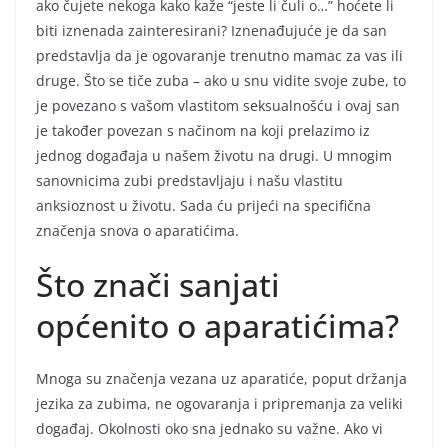
ako čujete nekoga kako kaže “jeste li čuli o…” hoćete li
biti iznenada zainteresirani? Iznenađujuće je da san
predstavlja da je ogovaranje trenutno mamac za vas ili
druge. Što se tiče zuba – ako u snu vidite svoje zube, to
je povezano s vašom vlastitom seksualnošću i ovaj san
je također povezan s načinom na koji prelazimo iz
jednog događaja u našem životu na drugi. U mnogim
sanovnicima zubi predstavljaju i našu vlastitu
anksioznost u životu. Sada ću prijeći na specifična
značenja snova o aparatićima.
Što znači sanjati
općenito o aparatićima?
Mnoga su značenja vezana uz aparatiće, poput držanja
jezika za zubima, ne ogovaranja i pripremanja za veliki
događaj. Okolnosti oko sna jednako su važne. Ako vi