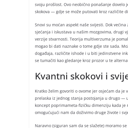
svoju prošlost. Ovo neobično ponašanje dovelo je
skokova — gdje se može putovati kroz različite di
Snovi su moćan aspekt naše svijesti. Dok većin
sjećanja i iskustava u našim mozgovima, drugi vje
verzije stvarnosti. Teorija multiverzuma je poma
mogao bi dati naznake o tome gdje ste sada. Mož
događaja, različite ishode i u biti jedinstvene in
se tumačiti kao gledanje kroz prozor u te alternat
Kvantni skokovi i svij
Kratko želim govoriti o ovome jer osjećam da je
prelaska iz jednog stanja postojanja u drugo — u b
koncept poprimameta-fizičku dimenziju kada je rije
omogućujući nam da doživimo druge živote i sv
Naravno (siguran sam da se slažete) moramo se 