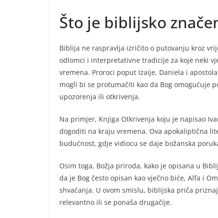
Što je biblijsko znač
Biblija ne raspravlja izričito o putovanju kroz 
odlomci i interpretativne tradicije za koje neki v
vremena. Proroci poput Izaije, Daniela i apostola I
mogli bi se protumačiti kao da Bog omogućuje po
upozorenja ili otkrivenja.
Na primjer, Knjiga Otkrivenja koju je napisao Iva
dogoditi na kraju vremena. Ova apokaliptična lit
budućnost, gdje vidiocu se daje božanska poruk
Osim toga, Božja priroda, kako je opisana u Bibli
da je Bog često opisan kao vječno biće, Alfa i O
shvaćanja. U ovom smislu, biblijska priča prizna
relevantno ili se ponaša drugačije.