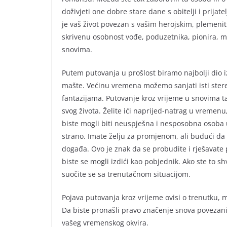
doživjeti one dobre stare dane s obitelji i prijate
je vaš život povezan s vašim herojskim, plemen
skrivenu osobnost vođe, poduzetnika, pionira, mi
snovima.
Putem putovanja u prošlost biramo najbolji dio iz
mašte. Većinu vremena možemo sanjati isti stere
fantazijama. Putovanje kroz vrijeme u snovima t
svog života. Želite ići naprijed-natrag u vremenu
biste mogli biti neuspješna i nesposobna osoba
strano. Imate želju za promjenom, ali budući da
događa. Ovo je znak da se probudite i rješavate 
biste se mogli izdići kao pobjednik. Ako ste to shv
suočite se sa trenutačnom situacijom.
Pojava putovanja kroz vrijeme ovisi o trenutku,
Da biste pronašli pravo značenje snova povezani
vašeg vremenskog okvira.