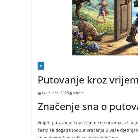
P
Putovanje kroz vrije
14 veljače, 2025
admin
Značenje sna o putov
Vidjeti putovanje kroz vrijeme u snovima česta je
često se događa (poput vraćanja u vaše djetinjst
znanstvene fantastike već desetljećima.