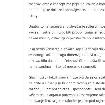
raspravljamo o konceptima poput putovanja kroz 
na empirijske dokaze i ponovljive rezultate, a z
istragu.
Unatoč tome, znanstveno shvaćanje svijesti, moz
kao san, sutra bi moglo biti proboj. Linija izmeđ
nekad mislilo, ostavljajući prostor za nove interpr
Iako nema konkretnih dokaza koji sugeriraju da v
kvantnog skoka u drugu dimenziju. Snovi ostaju ug
otkriva. Bilo da su ti noćni snovi čista mašta ili
nama samima — što još moramo razumeti.
Glavni uzrok takvih snova može biti da se osjeća
nalazite u situaciji (u budnom životu) gdje ste
razdoblju i prepoznajete tu sposobnost u sebi d
vašem snu. Sanjati o putovanju kroz vrijeme tak
Putovanje kroz vrijeme također je jako pod utjec