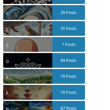
29
Posts
C
31
Posts
C
1
Posts
C
94
Posts
D
19
Posts
E
10
Posts
F
67
Posts
G