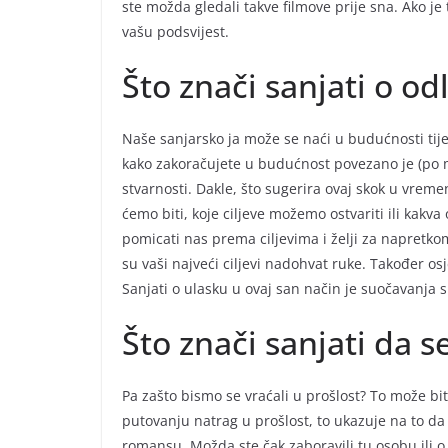
ste možda gledali takve filmove prije sna. Ako je
vašu podsvijest.
Što znači sanjati o o
Naše sanjarsko ja može se naći u budućnosti tije
kako zakoračujete u budućnost povezano je (po
stvarnosti. Dakle, što sugerira ovaj skok u vrem
ćemo biti, koje ciljeve možemo ostvariti ili kak
pomicati nas prema ciljevima i želji za napretko
su vaši najveći ciljevi nadohvat ruke. Također os
Sanjati o ulasku u ovaj san način je suočavanja 
Što znači sanjati da s
Pa zašto bismo se vraćali u prošlost? To može bi
putovanju natrag u prošlost, to ukazuje na to da 
romansu. Možda ste čak zaboravili tu osobu ili o