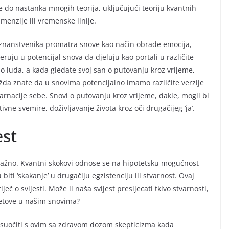
 do nastanka mnogih teorija, uključujući teoriju kvantnih
menzije ili vremenske linije.
a znanstvenika promatra snove kao način obrade emocija,
ruju u potencijal snova da djeluju kao portali u različite
lo luda, a kada gledate svoj san o putovanju kroz vrijeme,
da znate da u snovima potencijalno imamo različite verzije
karnacije sebe. Snovi o putovanju kroz vrijeme, dakle, mogli bi
ivne svemire, doživljavanje života kroz oči drugačijeg ‘ja’.
est
 važno. Kvantni skokovi odnose se na hipotetsku mogućnost
iti ‘skakanje’ u drugačiju egzistenciju ili stvarnost. Ovaj
č o svijesti. Može li naša svijest presijecati tkivo stvarnosti,
jetove u našim snovima?
suočiti s ovim sa zdravom dozom skepticizma kada