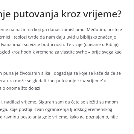
enje putovanja kroz vrijeme?
vrijeme na način na koji ga danas zamišljamo. Međutim, postoje
jernici i teolozi tvrde da nam daju uvid u biblijsko značenje
vana imali su vizije budućnosti. Te vizije (opisane u Bibliji)
gled kroz hodnik vremena za vlastite svrhe – prije svega kao
n puna je živopisnih slika i događaja za koje se kaže da će se
eratura može se gledati kao ‘putovanje kroz vrijeme’ u
a o onome što dolazi.
ji, nadilazi vrijeme. Siguran sam da ćete se složiti sa mnom
mega, koje postoji izvan ograničenja ljudskog vremenskog
je ravninu postojanja gdje vrijeme, kako ga poznajemo, nije