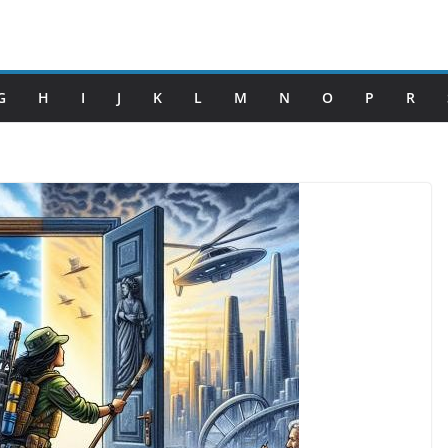
G
H
I
J
K
L
M
N
O
P
R