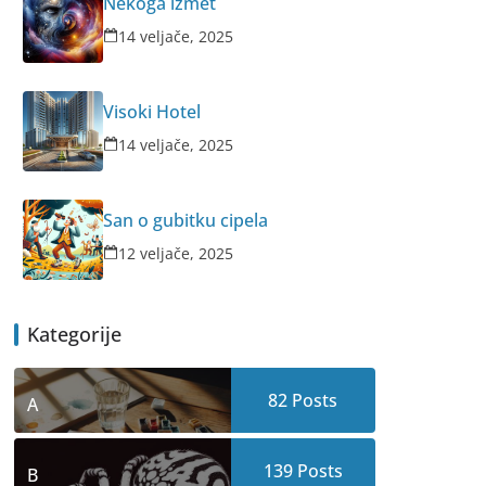
Nekoga izmet
14 veljače, 2025
Visoki Hotel
14 veljače, 2025
San o gubitku cipela
12 veljače, 2025
Kategorije
82
Posts
A
139
Posts
B