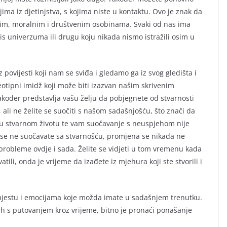
ljima iz djetinjstva, s kojima niste u kontaktu. Ovo je znak da
itim, moralnim i društvenim osobinama. Svaki od nas ima
s univerzuma ili drugu koju nikada nismo istražili osim u
 povijesti koji nam se sviđa i gledamo ga iz svog gledišta i
otipni imidž koji može biti izazvan našim skrivenim
akođer predstavlja vašu želju da pobjegnete od stvarnosti
, ali ne želite se suočiti s našom sadašnjošću, što znači da
 u stvarnom životu te vam suočavanje s neuspjehom nije
 se ne suočavate sa stvarnošću, promjena se nikada ne
probleme ovdje i sada. Želite se vidjeti u tom vremenu kada
atili, onda je vrijeme da izađete iz mjehura koji ste stvorili i
 mjestu i emocijama koje možda imate u sadašnjem trenutku.
h s putovanjem kroz vrijeme, bitno je pronaći ponašanje