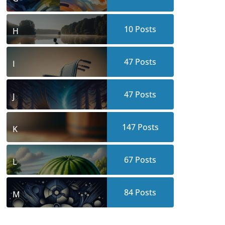
10
Posts
H
47
Posts
I
47
Posts
J
147
Posts
K
67
Posts
L
84
Posts
M