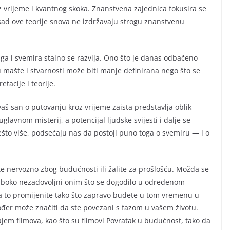
vrijeme i kvantnog skoka. Znanstvena zajednica fokusira se
asad ove teorije snova ne izdržavaju strogu znanstvenu
ga i svemira stalno se razvija. Ono što je danas odbačeno
u mašte i stvarnosti može biti manje definirana nego što se
etacije i teorije.
aš san o putovanju kroz vrijeme zaista predstavlja oblik
lavnom misterij, a potencijal ljudske svijesti i dalje se
 nešto više, podsećaju nas da postoji puno toga o svemiru — i o
te nervozno zbog budućnosti ili žalite za prošlošću. Možda se
 duboko nezadovoljni onim što se dogodilo u određenom
a to promijenite tako što zapravo budete u tom vremenu u
ođer može značiti da ste povezani s fazom u vašem životu.
ajem filmova, kao što su filmovi Povratak u budućnost, tako da