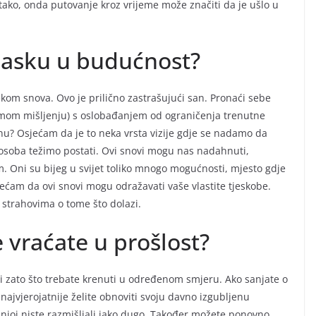
 tako, onda putovanje kroz vrijeme može značiti da je ušlo u
dlasku u budućnost?
kom snova. Ovo je prilično zastrašujući san. Pronaći sebe
 mom mišljenju) s oslobađanjem od ograničenja trenutne
enu? Osjećam da je to neka vrsta vizije gdje se nadamo da
va osoba težimo postati. Ovi snovi mogu nas nadahnuti,
m. Oni su bijeg u svijet toliko mnogo mogućnosti, mjesto gdje
jećam da ovi snovi mogu odražavati vaše vlastite tjeskobe.
s strahovima o tome što dolazi.
e vraćate u prošlost?
ti zato što trebate krenuti u određenom smjeru. Ako sanjate o
najvjerojatnije želite obnoviti svoju davno izgubljenu
 njoj niste razmišljali jako dugo. Također možete ponovno