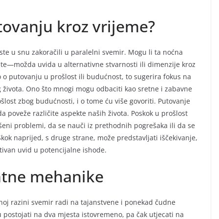
utovanju kroz vrijeme?
ste u snu zakoračili u paralelni svemir. Mogu li ta noćna
te—možda uvida u alternativne stvarnosti ili dimenzije kroz
 putovanju u prošlost ili budućnost, to sugerira fokus na
g života. Ono što mnogi mogu odbaciti kao sretne i zabavne
šlost zbog budućnosti, i o tome ću više govoriti. Putovanje
a poveže različite aspekte naših života. Poskok u prošlost
šeni problemi, da se nauči iz prethodnih pogrešaka ili da se
ok naprijed, s druge strane, može predstavljati iščekivanje,
tivan uvid u potencijalne ishode.
antne mehanike
j razini svemir radi na tajanstvene i ponekad čudne
postojati na dva mjesta istovremeno, pa čak utjecati na