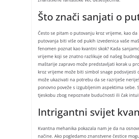
Što znači sanjati o p
Često se pitam o putovanju kroz vrijeme, kao da 
putovanja biti više od pukih izvedenica vaše maš
fenomen poznat kao kvantni skok? Kada sanjamo o
vrijeme koji se znatno razlikuje od našeg budno
maštarije zapravo može predstavljati korak u pro
kroz vrijeme može biti simbol snage podsvijesti d
može ukazivati na potrebu da se razriješe nerije
ponovno poveže s izgubljenim aspektima sebe. Sk
tjeskobu zbog nepoznate budućnosti ili čak intui
Intrigantni svijet kv
Kvantna mehanika pokazala nam je da na osnovno
načine. Ako pogledamo znanstvene čestice mogu 