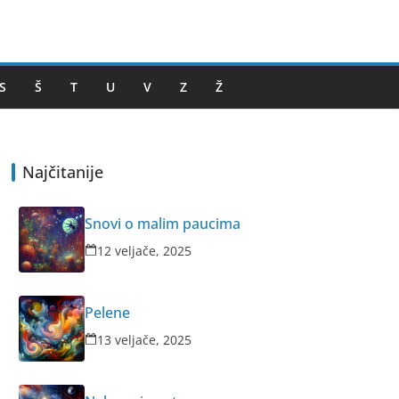
S
Š
T
U
V
Z
Ž
Najčitanije
Snovi o malim paucima
12 veljače, 2025
Pelene
13 veljače, 2025