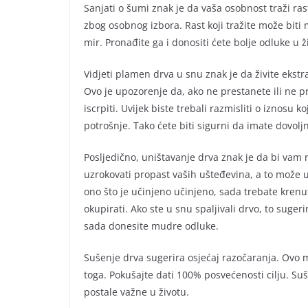
Sanjati o šumi znak je da vaša osobnost traži ras
zbog osobnog izbora. Rast koji tražite može biti 
mir. Pronađite ga i donositi ćete bolje odluke u ž
Vidjeti plamen drva u snu znak je da živite ekst
Ovo je upozorenje da, ako ne prestanete ili ne pro
iscrpiti. Uvijek biste trebali razmisliti o iznosu k
potrošnje. Tako ćete biti sigurni da imate dovolj
Posljedično, uništavanje drva znak je da bi vam
uzrokovati propast vaših ušteđevina, a to može u
ono što je učinjeno učinjeno, sada trebate krenu
okupirati. Ako ste u snu spaljivali drvo, to suger
sada donesite mudre odluke.
Sušenje drva sugerira osjećaj razočaranja. Ovo 
toga. Pokušajte dati 100% posvećenosti cilju. Suš
postale važne u životu.