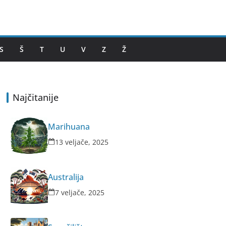
S
Š
T
U
V
Z
Ž
Najčitanije
Marihuana
13 veljače, 2025
Australija
7 veljače, 2025