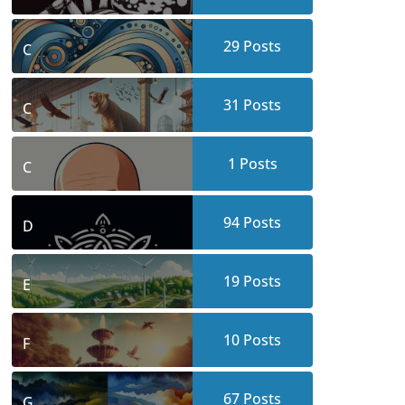
29
Posts
C
31
Posts
C
1
Posts
C
94
Posts
D
19
Posts
E
10
Posts
F
67
Posts
G