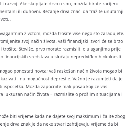
t i razvoj. Ako skupljate drvo u snu, možda birate karijeru
mentalni ili duhovni. Rezanje drva znači da tražite unutarnji
ivotu.
ravagantnim životom; možda trošite više nego što zarađujete.
mijenite svoj način života, vaši financijski izvori će se brzo
oji trošite; štoviše, prvo morate razmisliti o ulaganjima prije
no financijskih sredstava u slučaju nepredviđenih okolnosti.
 mogao ponestati novca; vaš raskošan način života mogao bi
kazivati i na mogućnost depresije. Važno je razumjeti da je
ti ispočetka. Možda započnite mali posao koji će vas
ira luksuzan način života – razmislite o prošlim situacijama i
može biti vrijeme kada ne dajete svoj maksimum i žalite zbog
enje drva znak je da neke stvari zahtijevaju vrijeme da bi