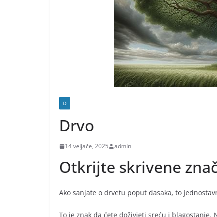
D
Drvo
14 veljače, 2025
admin
Otkrijte skrivene zna
Ako sanjate o drvetu poput dasaka, to jednostav
To je znak da ćete doživjeti sreću i blagostanje.