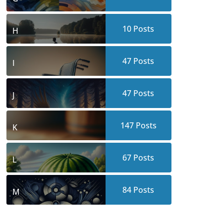
10
Posts
H
47
Posts
I
47
Posts
J
147
Posts
K
67
Posts
L
84
Posts
M