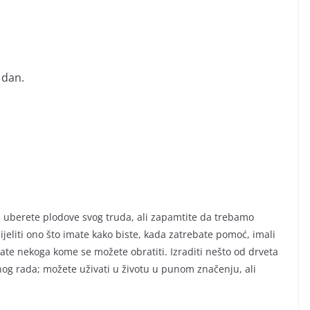
 dan.
da uberete plodove svog truda, ali zapamtite da trebamo
jeliti ono što imate kako biste, kada zatrebate pomoć, imali
mate nekoga kome se možete obratiti. Izraditi nešto od drveta
nog rada; možete uživati u životu u punom značenju, ali