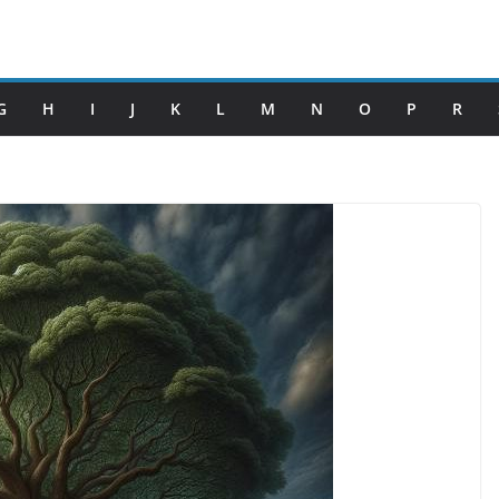
G
H
I
J
K
L
M
N
O
P
R