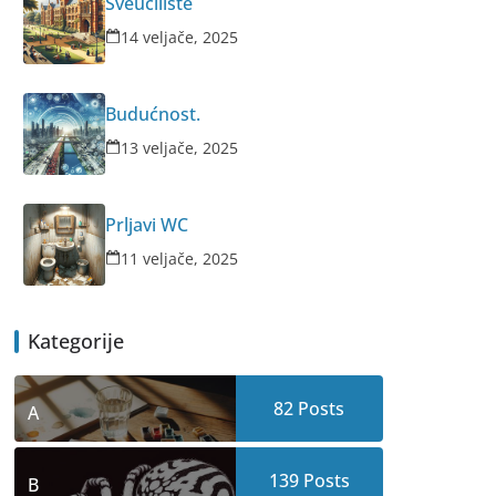
Sveučilište
14 veljače, 2025
Budućnost.
13 veljače, 2025
Prljavi WC
11 veljače, 2025
Kategorije
82
Posts
A
139
Posts
B