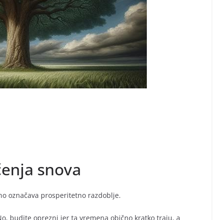
čenja snova
no označava prosperitetno razdoblje.
 No, budite oprezni jer ta vremena obično kratko traju, a