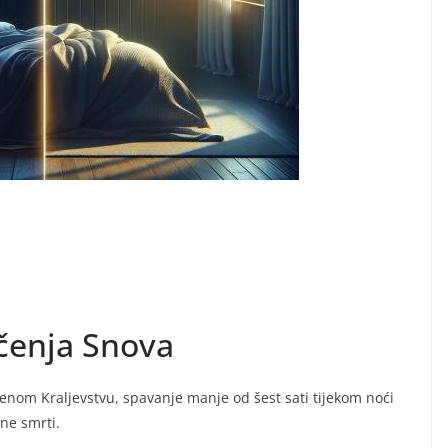
ačenja Snova
jenom Kraljevstvu, spavanje manje od šest sati tijekom noći
ane smrti.