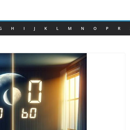
G
H
I
J
K
L
M
N
O
P
R