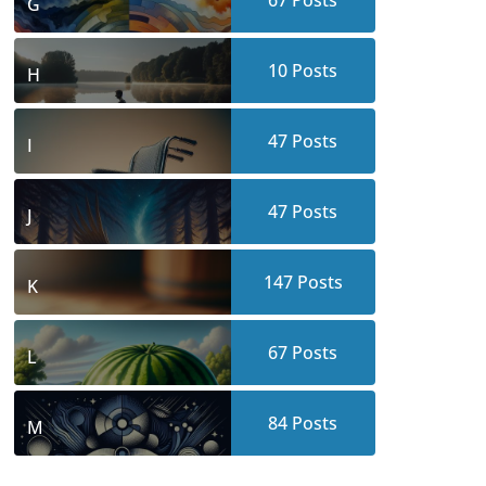
67
Posts
G
10
Posts
H
47
Posts
I
47
Posts
J
147
Posts
K
67
Posts
L
84
Posts
M