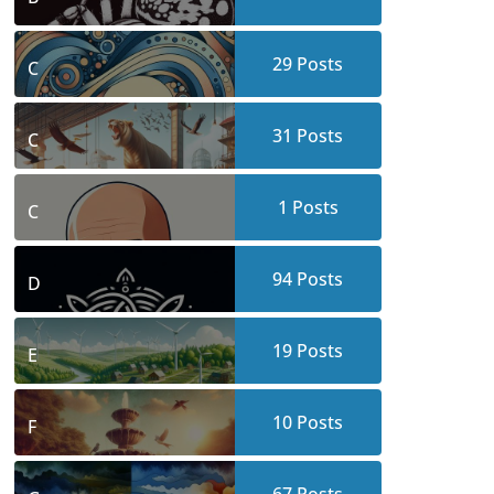
29
Posts
C
31
Posts
C
1
Posts
C
94
Posts
D
19
Posts
E
10
Posts
F