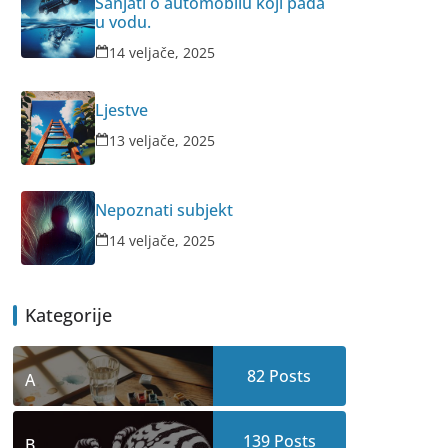
Sanjati o automobilu koji pada
u vodu.
14 veljače, 2025
Ljestve
13 veljače, 2025
Nepoznati subjekt
14 veljače, 2025
Kategorije
82
Posts
A
139
Posts
B