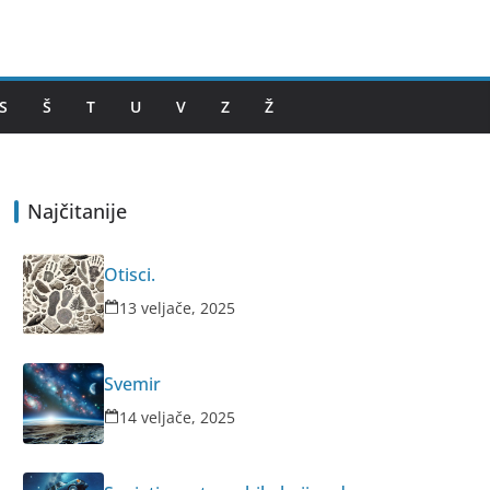
S
Š
T
U
V
Z
Ž
Najčitanije
Otisci.
13 veljače, 2025
Svemir
14 veljače, 2025