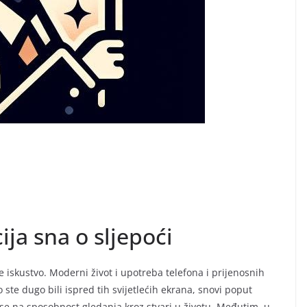
ija sna o sljepoći
će iskustvo. Moderni život i upotreba telefona i prijenosnih
 ste dugo bili ispred tih svijetlećih ekrana, snovi poput
 se na sposobnost gledanja kroz stvari u životu. Međutim, u