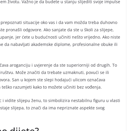
m životu. Važno je da budete u stanju slijediti svoje impulse
u prepoznati situacije oko vas i da vam možda treba duhovno
te pronašli odgovore. Ako sanjate da ste u školi za slijepe,
anje, jer ćete u budućnosti učiniti nešto vrijedno. Ako niste
e ne da nabavljati akademske diplome, profesionalne obuke ili
ačava aroganciju i uvjerenje da ste superiorniji od drugih. To
uštvu. Može značiti da trebate uzmaknuti, povući se ili
govora. San u kojem ste slepi hodajući ulicom označava
a teško razumjeti kako to možete učiniti bez vođenja.
vidite slijepu ženu, to simbolizira nestabilnu figuru u vlasti
ostaje slijepa, to znači da ima nepriznate aspekte svog
po dijete?