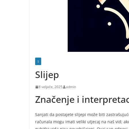
S
Slijep
8 veljače, 2025
admin
Značenje i interpretac
Sanjati da postajete slijepi može biti zastrašuju
računala mogu imati veliki utjecaj na naš vid; ako
gubitka vida nisu neuobičajeni. Ovaj san odnosi