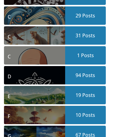
29
Posts
C
31
Posts
C
1
Posts
C
94
Posts
D
19
Posts
E
10
Posts
F
67
Posts
G