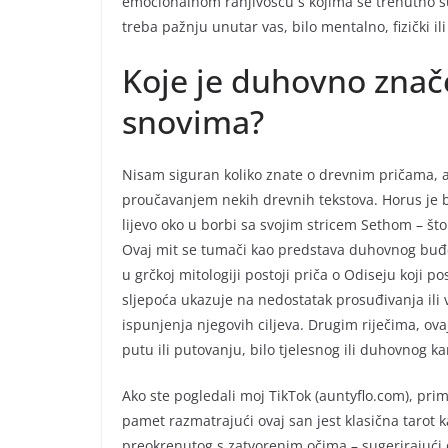
emocionalnom ranjivošću s kojima se trenutno su
treba pažnju unutar vas, bilo mentalno, fizički il
Koje je duhovno znače
snovima?
Nisam siguran koliko znate o drevnim pričama, a
proučavanjem nekih drevnih tekstova. Horus je bi
lijevo oko u borbi sa svojim stricem Sethom – št
Ovaj mit se tumači kao predstava duhovnog buđe
u grčkoj mitologiji postoji priča o Odiseju koji 
sljepoća ukazuje na nedostatak prosuđivanja ili v
ispunjenja njegovih ciljeva. Drugim riječima, o
putu ili putovanju, bilo tjelesnog ili duhovnog ka
Ako ste pogledali moj TikTok (auntyflo.com), primi
pamet razmatrajući ovaj san jest klasična tarot k
preokrenutog s zatvorenim očima – sugerirajući 