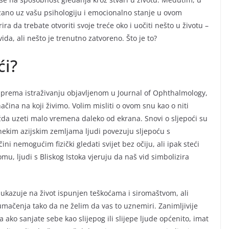
ezano uz vašu psihologiju i emocionalno stanje u ovom
ira da trebate otvoriti svoje treće oko i uočiti nešto u životu –
ida, ali nešto je trenutno zatvoreno. Što je to?
ći?
 a prema istraživanju objavljenom u Journal of Ophthalmology,
ačina na koji živimo. Volim misliti o ovom snu kao o niti
žda uzeti malo vremena daleko od ekrana. Snovi o sljepoći su
U nekim azijskim zemljama ljudi povezuju sljepoću s
ni nemogućim fizički gledati svijet bez očiju, ali ipak steći
u, ljudi s Bliskog Istoka vjeruju da naš vid simbolizira
ći ukazuje na život ispunjen teškoćama i siromaštvom, ali
umačenja tako da ne želim da vas to uznemiri. Zanimljivije
a ako sanjate sebe kao slijepog ili slijepe ljude općenito, imat