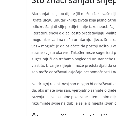
Ako sanjate slijepo dijete (ili možda čak i vaše d
Igrate ulogu unutar knjige života koja jasno ogra
odluke. Sanjati slijepo dijete nije tako neuobičaj
literaturi, snovi o djeci često predstavljaju kvali
mogu ukazivati na našu unutarnju djecu. Smatram 
vas – moguće je da osjećate da postoji nešto u v
strane svijeta oko vas. Također može sugerirati po
sugerirajući da trebamo pogledati unutar sebe u
vlastito, bivanje slijepim može predstavljati da 
san može odražavati osjećaje bespomoćnosti i n
Na drugoj razini, ovaj san mogao bi odražavati as
da, ako imate ovaj san, vjerojatno sanjate o djete
razvoja — sve osobine povezane s temeljnim dij
razumijete svoje najdublje želje iz mjesta izva