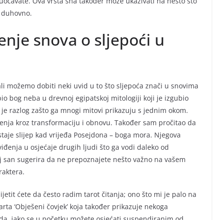
očavate. Ova vrsta sna također može ukazivati na nešto što
i duhovno.
nje snova o sljepoći u
li možemo dobiti neki uvid u to što sljepoća znači u snovima
o bog neba u drevnoj egipatskoj mitologiji koji je izgubio
o je razlog zašto ga mnogi mitovi prikazuju s jednim okom.
nja kroz transformaciju i obnovu. Također sam pročitao da
postaje slijep kad vrijeđa Posejdona – boga mora. Njegova
iđenja u osjećaje drugih ljudi što ga vodi daleko od
vaj san sugerira da ne prepoznajete nešto važno na vašem
raktera.
jetit ćete da često radim tarot čitanja; ono što mi je palo na
arta ‘Obješeni čovjek’ koja također prikazuje nekoga
da, iako se u početku možete osjećati suspendiranim od