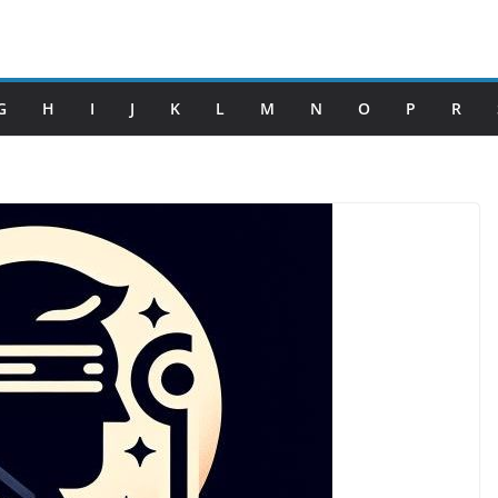
G
H
I
J
K
L
M
N
O
P
R