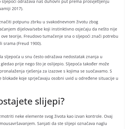
n o sljepoći odražava naš duhovni put prema prosvjetljenju
amiji 2017).
 značiti potpunu zbrku u svakodnevnom životu zbog
ćanjem dijelova/sebe koji instinktivno osjećaju da nešto nije
m ove teorije, Freudovo tumačenje sna o sljepoći znači potrebu
li srama (Freud 1900).
 da sljepoća u snu često odražava nedostatak znanja u
ledao prije nego što je oslijepio. Sljepoća također može
 pronalaženja rješenja za izazove s kojima se suočavamo. S
e blokade koje sprječavaju osobni uvid u određene situacije u
stajete slijepi?
azmotriti neke elemente svog života kao izvan kontrole. Ovaj
amousavršavanjem. Sanjati da ste slijepi označava naglu