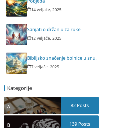
Pobjeda
14 veljače, 2025
Sanjati o držanju za ruke
12 veljače, 2025
Biblijsko značenje bolnice u snu.
7 veljače, 2025
Kategorije
82
Posts
A
139
Posts
B