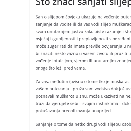
Što znači sanjati sli
San o slijepom čovjeku ukazuje na vođenje putem
sanjanje da vodite ili da vas vodi slijep muškarac 
svom unutarnjem jastvu kako biste razumjeli što 
osjećaj izgubljenosti i preplavljenosti s određe
može sugerirati da imate previše povjerenja u 
bi značiti nešto važno u vašem životu ili pružiti
vođenje intuicijom, vjerom ili unutarnjim znan
onoga što leži pred vama.
Za vas, međutim (ovisno o tome tko je muškarac b
vašem putovanju i pruža vam vodstvo dok još uvije
poznavali muškarca u snu, može ukazivati na nešt
traži da vjerujete sebi—svojim instinktima—dok
pokušavanja preoblikovanja unaprijed.
Sanjanje o tome da netko drugi vodi slijepu oso