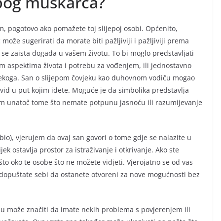
jepog muškarca?
, pogotovo ako pomažete toj slijepoj osobi. Općenito,
može sugerirati da morate biti pažljiviji i pažljiviji prema
se zaista događa u vašem životu. To bi moglo predstavljati
nim aspektima života i potrebu za vođenjem, ili jednostavno
nekoga. San o slijepom čovjeku kao duhovnom vodiču mogao
 uvid u put kojim idete. Moguće je da simbolika predstavlja
jem unatoč tome što nemate potpunu jasnoću ili razumijevanje
io), vjerujem da ovaj san govori o tome gdje se nalazite u
k ostavlja prostor za istraživanje i otkrivanje. Ako ste
o oko te osobe što ne možete vidjeti. Vjerojatno se od vas
 dopuštate sebi da ostanete otvoreni za nove mogućnosti bez
bu može značiti da imate nekih problema s povjerenjem ili