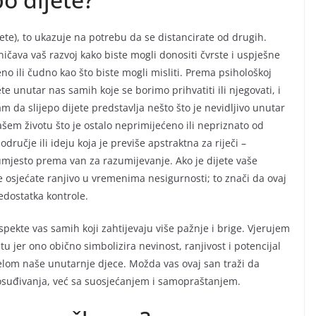
ijete), to ukazuje na potrebu da se distancirate od drugih.
ničava vaš razvoj kako biste mogli donositi čvrste i uspješne
eno ili čudno kao što biste mogli misliti. Prema psihološkoj
tete unutar nas samih koje se borimo prihvatiti ili njegovati, i
da slijepo dijete predstavlja nešto što je nevidljivo unutar
ašem životu što je ostalo neprimijećeno ili nepriznato od
dručje ili ideju koja je previše apstraktna za riječi –
mjesto prema van za razumijevanje. Ako je dijete vaše
se osjećate ranjivo u vremenima nesigurnosti; to znači da ovaj
edostatka kontrole.
pekte vas samih koji zahtijevaju više pažnje i brige. Vjerujem
tu jer ono obično simbolizira nevinost, ranjivost i potencijal
elom naše unutarnje djece. Možda vas ovaj san traži da
n osuđivanja, već sa suosjećanjem i samopraštanjem.