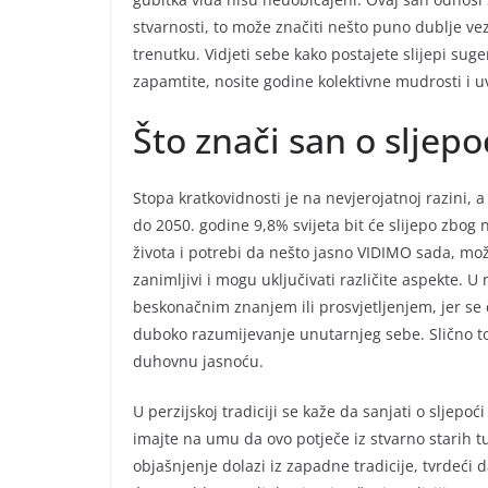
stvarnosti, to može značiti nešto puno dublje v
trenutku. Vidjeti sebe kako postajete slijepi suger
zapamtite, nosite godine kolektivne mudrosti i uv
Što znači san o sljepo
Stopa kratkovidnosti je na nevjerojatnoj razini,
do 2050. godine 9,8% svijeta bit će slijepo zbog n
života i potrebi da nešto jasno VIDIMO sada, mo
zanimljivi i mogu uključivati različite aspekte. 
beskonačnim znanjem ili prosvjetljenjem, jer se či
duboko razumijevanje unutarnjeg sebe. Slično tom
duhovnu jasnoću.
U perzijskoj tradiciji se kaže da sanjati o sljepo
imajte na umu da ovo potječe iz stvarno starih t
objašnjenje dolazi iz zapadne tradicije, tvrdeći d