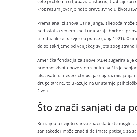
ćete problema u ljubavi. U istočnoj tradiciji sa
kroz razumijevanje naše prave svrhe u životu (Sw
Prema analizi snova Carla Junga, sljepoća može
nedostatka smjera kao i unutarnje borbe s prihva
u redu, ali se to svjesno poriče (Jung 1921). Osi
da se sakrijemo od vanjskog svijeta zbog straha i
Američka fondacija za snove (ADF) sugerirala je
budnom životu povezano s onim na što je sanjar g
ukazivati na nesposobnost jasnog razmišljanja i
druge strane, to ukazuje na unutarnje psihološk
životu.
Što znači sanjati da po
Biti slijep u svijetu snova znači da biste mogli r
san također može značiti da imate poticaje za s