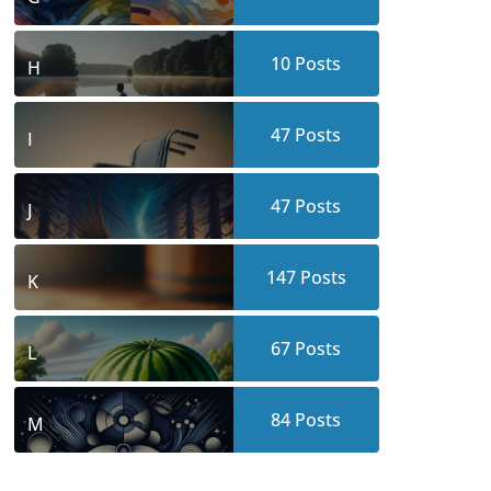
10
Posts
H
47
Posts
I
47
Posts
J
147
Posts
K
67
Posts
L
84
Posts
M