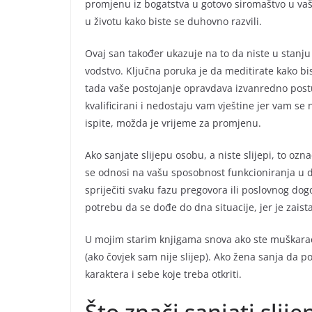
promjenu iz bogatstva u gotovo siromaštvo u vaše
u životu kako biste se duhovno razvili.
Ovaj san također ukazuje na to da niste u stanj
vodstvo. Ključna poruka je da meditirate kako bis
tada vaše postojanje opravdava izvanredno postup
kvalificirani i nedostaju vam vještine jer vam s
ispite, možda je vrijeme za promjenu.
Ako sanjate slijepu osobu, a niste slijepi, to ozn
se odnosi na vašu sposobnost funkcioniranja u dr
spriječiti svaku fazu pregovora ili poslovnog do
potrebu da se dođe do dna situacije, jer je zaist
U mojim starim knjigama snova ako ste muškarac i 
(ako čovjek sam nije slijep). Ako žena sanja da p
karaktera i sebe koje treba otkriti.
Što znači sanjati slije