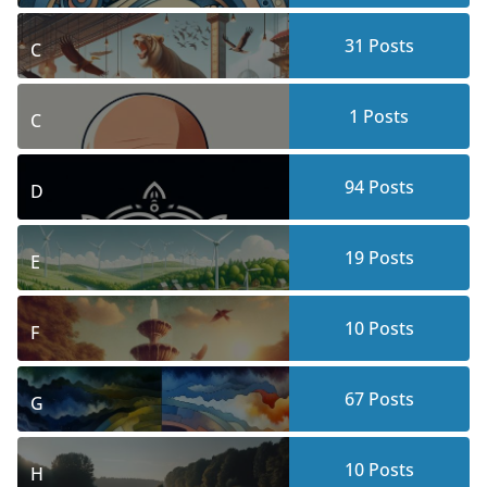
31
Posts
C
1
Posts
C
94
Posts
D
19
Posts
E
10
Posts
F
67
Posts
G
10
Posts
H