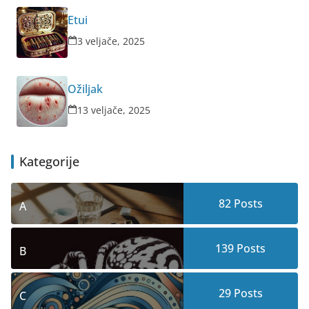
Etui
3 veljače, 2025
Ožiljak
13 veljače, 2025
Kategorije
82
Posts
A
139
Posts
B
29
Posts
C