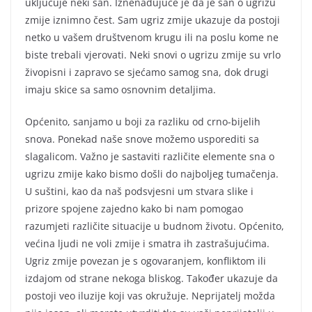
uključuje neki san. Iznenađujuće je da je san o ugrizu
zmije iznimno čest. Sam ugriz zmije ukazuje da postoji
netko u vašem društvenom krugu ili na poslu kome ne
biste trebali vjerovati. Neki snovi o ugrizu zmije su vrlo
živopisni i zapravo se sjećamo samog sna, dok drugi
imaju skice sa samo osnovnim detaljima.
Općenito, sanjamo u boji za razliku od crno-bijelih
snova. Ponekad naše snove možemo usporediti sa
slagalicom. Važno je sastaviti različite elemente sna o
ugrizu zmije kako bismo došli do najboljeg tumačenja.
U suštini, kao da naš podsvjesni um stvara slike i
prizore spojene zajedno kako bi nam pomogao
razumjeti različite situacije u budnom životu. Općenito,
većina ljudi ne voli zmije i smatra ih zastrašujućima.
Ugriz zmije povezan je s ogovaranjem, konfliktom ili
izdajom od strane nekoga bliskog. Također ukazuje da
postoji veo iluzije koji vas okružuje. Neprijatelj možda