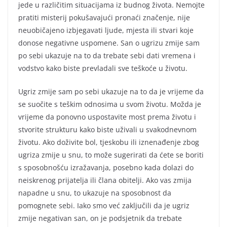
jede u različitim situacijama iz budnog života. Nemojte
pratiti misterij pokušavajući pronaći značenje, nije
neuobičajeno izbjegavati ljude, mjesta ili stvari koje
donose negativne uspomene. San o ugrizu zmije sam
po sebi ukazuje na to da trebate sebi dati vremena i
vodstvo kako biste prevladali sve teškoće u životu.
Ugriz zmije sam po sebi ukazuje na to da je vrijeme da
se suočite s teškim odnosima u svom životu. Možda je
vrijeme da ponovno uspostavite most prema životu i
stvorite strukturu kako biste uživali u svakodnevnom
životu. Ako doživite bol, tjeskobu ili iznenađenje zbog
ugriza zmije u snu, to može sugerirati da ćete se boriti
s sposobnošću izražavanja, posebno kada dolazi do
neiskrenog prijatelja ili člana obitelji. Ako vas zmija
napadne u snu, to ukazuje na sposobnost da
pomognete sebi. Iako smo već zaključili da je ugriz
zmije negativan san, on je podsjetnik da trebate