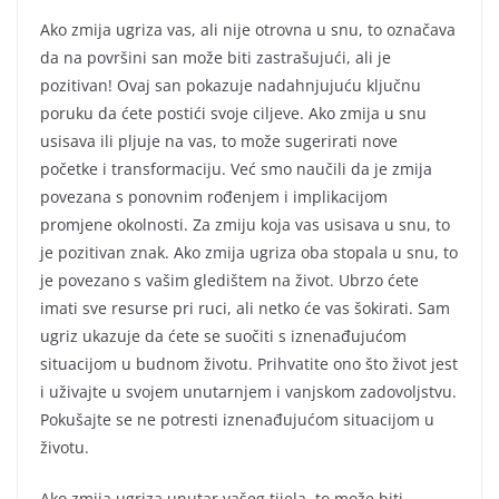
Ako zmija ugriza vas, ali nije otrovna u snu, to označava
da na površini san može biti zastrašujući, ali je
pozitivan! Ovaj san pokazuje nadahnjujuću ključnu
poruku da ćete postići svoje ciljeve. Ako zmija u snu
usisava ili pljuje na vas, to može sugerirati nove
početke i transformaciju. Već smo naučili da je zmija
povezana s ponovnim rođenjem i implikacijom
promjene okolnosti. Za zmiju koja vas usisava u snu, to
je pozitivan znak. Ako zmija ugriza oba stopala u snu, to
je povezano s vašim gledištem na život. Ubrzo ćete
imati sve resurse pri ruci, ali netko će vas šokirati. Sam
ugriz ukazuje da ćete se suočiti s iznenađujućom
situacijom u budnom životu. Prihvatite ono što život jest
i uživajte u svojem unutarnjem i vanjskom zadovoljstvu.
Pokušajte se ne potresti iznenađujućom situacijom u
životu.
Ako zmija ugriza unutar vašeg tijela, to može biti