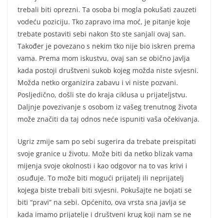
trebali biti oprezni. Ta osoba bi mogla pokušati zauzeti
vodeću poziciju. Tko zapravo ima moć, je pitanje koje
trebate postaviti sebi nakon što ste sanjali ovaj san.
Također je povezano s nekim tko nije bio iskren prema
vama. Prema mom iskustvu, ovaj san se obično javlja
kada postoji društveni sukob kojeg možda niste svjesni.
Možda netko organizira zabavu i vi niste pozvani.
Posljedično, došli ste do kraja ciklusa u prijateljstvu.
Daljnje povezivanje s osobom iz vašeg trenutnog života
može značiti da taj odnos neće ispuniti vaša očekivanja.
Ugriz zmije sam po sebi sugerira da trebate preispitati
svoje granice u životu. Može biti da netko blizak vama
mijenja svoje okolnosti i kao odgovor na to vas krivi i
osuđuje. To može biti mogući prijatelj ili neprijatelj
kojega biste trebali biti svjesni. Pokušajte ne bojati se
biti “pravi” na sebi. Općenito, ova vrsta sna javlja se
kada imamo prijatelje i društveni krug koji nam se ne