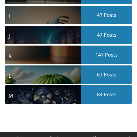
47
Posts
I
47
Posts
J
147
Posts
K
67
Posts
L
84
Posts
M