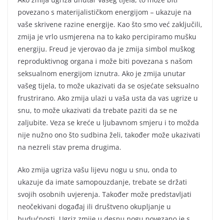
povezano s materijalističkom energijom – ukazuje na
vaše skrivene razine energije. Kao što smo već zaključili,
zmija je vrlo usmjerena na to kako percipiramo mušku
energiju. Freud je vjerovao da je zmija simbol muškog
reproduktivnog organa i može biti povezana s našom
seksualnom energijom iznutra. Ako je zmija unutar
vašeg tijela, to može ukazivati da se osjećate seksualno
frustrirano. Ako zmija ulazi u vaša usta da vas ugrize u
snu, to može ukazivati da trebate paziti da se ne
zaljubite. Veza se kreće u ljubavnom smjeru i to možda
nije nužno ono što sudbina želi, također može ukazivati
na nezreli stav prema drugima.
Ako zmija ugriza vašu lijevu nogu u snu, onda to
ukazuje da imate samopouzdanje, trebate se držati
svojih osobnih uvjerenja. Također može predstavljati
neočekivani događaj ili društveno okupljanje u
budućnosti. Ugriz zmije u desnu nogu povezano je s