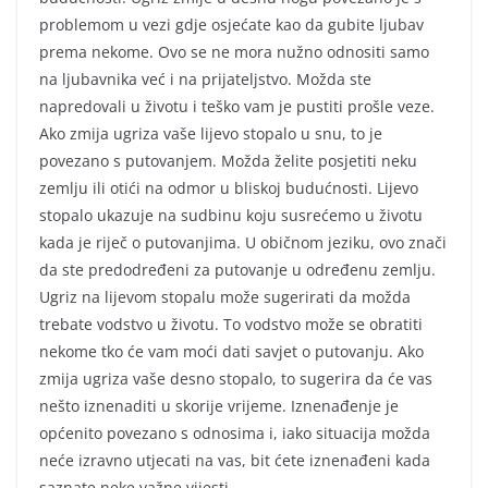
problemom u vezi gdje osjećate kao da gubite ljubav
prema nekome. Ovo se ne mora nužno odnositi samo
na ljubavnika već i na prijateljstvo. Možda ste
napredovali u životu i teško vam je pustiti prošle veze.
Ako zmija ugriza vaše lijevo stopalo u snu, to je
povezano s putovanjem. Možda želite posjetiti neku
zemlju ili otići na odmor u bliskoj budućnosti. Lijevo
stopalo ukazuje na sudbinu koju susrećemo u životu
kada je riječ o putovanjima. U običnom jeziku, ovo znači
da ste predodređeni za putovanje u određenu zemlju.
Ugriz na lijevom stopalu može sugerirati da možda
trebate vodstvo u životu. To vodstvo može se obratiti
nekome tko će vam moći dati savjet o putovanju. Ako
zmija ugriza vaše desno stopalo, to sugerira da će vas
nešto iznenaditi u skorije vrijeme. Iznenađenje je
općenito povezano s odnosima i, iako situacija možda
neće izravno utjecati na vas, bit ćete iznenađeni kada
saznate neke važne vijesti.