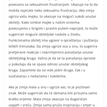
povezano sa seksualnom frustracijom. Ukazuje na to da
možda osjećate neku seksualnu frustraciju. Ako zmija
ugriza vašu majku, to ukazuje na mogući sukob unutar
obitelji. Kako simbol majke u našim snovima
povezujemo s brigom i pravim putem naprijed, to može
sugerirati moguće obiteljske raskole u životu.
Funkcionalna obitelj ima ugovor o opraštanju i puštanju
teških trenutaka. Da zmija ugrize oca u snu, to sugerira
pretjerane reakcije i neprimjereno ponašanje unutar
obiteljskog kruga. Važno je da se ta ponašanja oproste
u pokušaju da se spase odnosi unutar obiteljskog
kruga. Zapamtite da svi vole jedni druge, čak i u
suočavanju s nedaćama i sukobima.
Ako je zmija mala u snu i ugrize vas, to je pozitivan
znak. Može sugerirati da će obmana biti prisutna samo
kratko vrijeme. Mala zmija ukazuje na dugoročan
uspjeh i sreću. Zmija sama pruža inspiraciju i smjer u