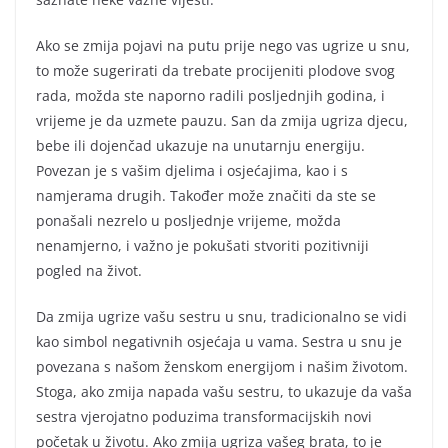
Ako se zmija pojavi na putu prije nego vas ugrize u snu,
to može sugerirati da trebate procijeniti plodove svog
rada, možda ste naporno radili posljednjih godina, i
vrijeme je da uzmete pauzu. San da zmija ugriza djecu,
bebe ili dojenčad ukazuje na unutarnju energiju.
Povezan je s vašim djelima i osjećajima, kao i s
namjerama drugih. Također može značiti da ste se
ponašali nezrelo u posljednje vrijeme, možda
nenamjerno, i važno je pokušati stvoriti pozitivniji
pogled na život.
Da zmija ugrize vašu sestru u snu, tradicionalno se vidi
kao simbol negativnih osjećaja u vama. Sestra u snu je
povezana s našom ženskom energijom i našim životom.
Stoga, ako zmija napada vašu sestru, to ukazuje da vaša
sestra vjerojatno poduzima transformacijskih novi
početak u životu. Ako zmija ugriza vašeg brata, to je