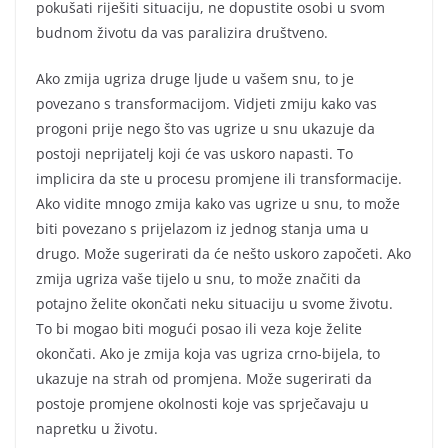
pokušati riješiti situaciju, ne dopustite osobi u svom
budnom životu da vas paralizira društveno.
Ako zmija ugriza druge ljude u vašem snu, to je
povezano s transformacijom. Vidjeti zmiju kako vas
progoni prije nego što vas ugrize u snu ukazuje da
postoji neprijatelj koji će vas uskoro napasti. To
implicira da ste u procesu promjene ili transformacije.
Ako vidite mnogo zmija kako vas ugrize u snu, to može
biti povezano s prijelazom iz jednog stanja uma u
drugo. Može sugerirati da će nešto uskoro započeti. Ako
zmija ugriza vaše tijelo u snu, to može značiti da
potajno želite okončati neku situaciju u svome životu.
To bi mogao biti mogući posao ili veza koje želite
okončati. Ako je zmija koja vas ugriza crno-bijela, to
ukazuje na strah od promjena. Može sugerirati da
postoje promjene okolnosti koje vas sprječavaju u
napretku u životu.