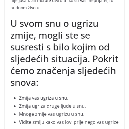
nije jasan, ali morate utvrditi tko su vaši neprijatelji u
budnom životu.
U svom snu o ugrizu
zmije, mogli ste se
susresti s bilo kojim od
sljedećih situacija. Pokrit
ćemo značenja sljedećih
snova:
Zmija vas ugriza u snu.
Zmija ugriza druge ljude u snu.
Mnoge zmije vas ugrizu u snu.
Vidite zmiju kako vas lovi prije nego vas ugrize