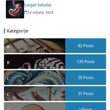
Sanjati želudac
14 veljače, 2025
Kategorije
82
Posts
A
139
Posts
B
29
Posts
C
31
Posts
C
1
Posts