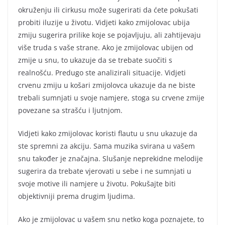
okruženju ili cirkusu može sugerirati da ćete pokušati
probiti iluzije u životu. Vidjeti kako zmijolovac ubija
zmiju sugerira prilike koje se pojavljuju, ali zahtijevaju
više truda s vaše strane. Ako je zmijolovac ubijen od
zmije u snu, to ukazuje da se trebate suočiti s
realnošću. Predugo ste analizirali situacije. Vidjeti
crvenu zmiju u košari zmijolovca ukazuje da ne biste
trebali sumnjati u svoje namjere, stoga su crvene zmije
povezane sa strašću i ljutnjom.
Vidjeti kako zmijolovac koristi flautu u snu ukazuje da
ste spremni za akciju. Sama muzika svirana u vašem
snu također je značajna. Slušanje neprekidne melodije
sugerira da trebate vjerovati u sebe i ne sumnjati u
svoje motive ili namjere u životu. Pokušajte biti
objektivniji prema drugim ljudima.
Ako je zmijolovac u vašem snu netko koga poznajete, to