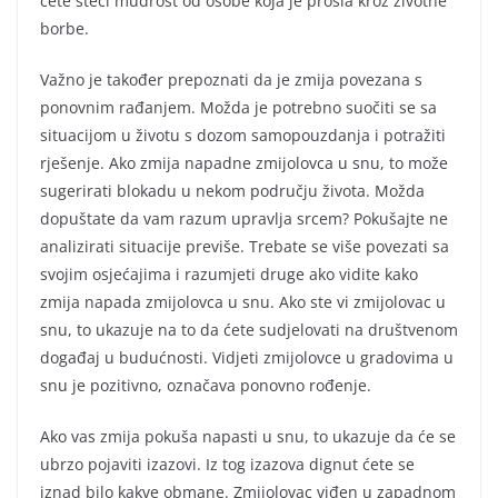
ćete steći mudrost od osobe koja je prošla kroz životne
borbe.
Važno je također prepoznati da je zmija povezana s
ponovnim rađanjem. Možda je potrebno suočiti se sa
situacijom u životu s dozom samopouzdanja i potražiti
rješenje. Ako zmija napadne zmijolovca u snu, to može
sugerirati blokadu u nekom području života. Možda
dopuštate da vam razum upravlja srcem? Pokušajte ne
analizirati situacije previše. Trebate se više povezati sa
svojim osjećajima i razumjeti druge ako vidite kako
zmija napada zmijolovca u snu. Ako ste vi zmijolovac u
snu, to ukazuje na to da ćete sudjelovati na društvenom
događaj u budućnosti. Vidjeti zmijolovce u gradovima u
snu je pozitivno, označava ponovno rođenje.
Ako vas zmija pokuša napasti u snu, to ukazuje da će se
ubrzo pojaviti izazovi. Iz tog izazova dignut ćete se
iznad bilo kakve obmane. Zmijolovac viđen u zapadnom