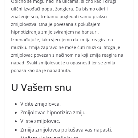
Obično se mogu naći na ulicama, slično kao i drugi
ulični izvođači poput žonglera. Da bismo otkrili
značenje sna, trebamo pogledati samu praksu
zmijolovstva. Ona je povezana s pokušajem
hipnotiziranja zmije sviranjem na bansuri.
Iznenađujuće, iako vjerujemo da zmija reagira na
muziku, zmija zapravo ne može čuti muziku. Stoga je
zmijolovac povezan s načinom na koji zmija reagira na
napad. Svaki zmijolovac je u opasnosti jer se zmija
ponaša kao da je napadnuta.
U Vašem snu
Vidite zmijolovca.
Zmijolovac hipnotizira zmiju.
Vi ste zmijolovac.
Zmiija zmijolovca pokušava vas napasti.