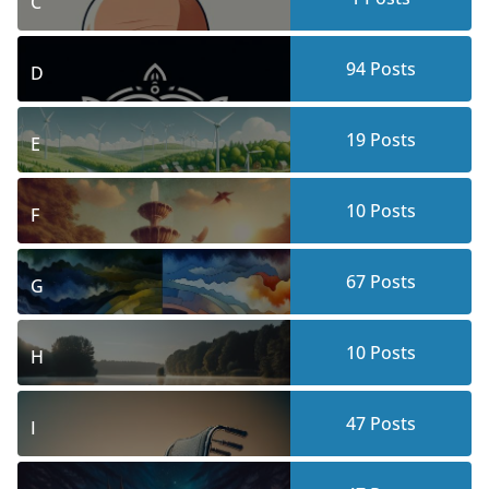
C
94
Posts
D
19
Posts
E
10
Posts
F
67
Posts
G
10
Posts
H
47
Posts
I