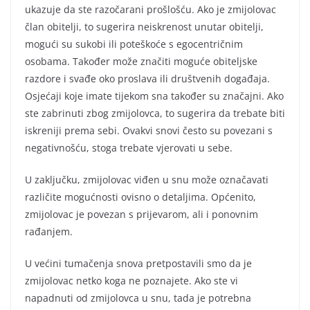
ukazuje da ste razočarani prošlošću. Ako je zmijolovac
član obitelji, to sugerira neiskrenost unutar obitelji,
mogući su sukobi ili poteškoće s egocentričnim
osobama. Također može značiti moguće obiteljske
razdore i svađe oko proslava ili društvenih događaja.
Osjećaji koje imate tijekom sna također su značajni. Ako
ste zabrinuti zbog zmijolovca, to sugerira da trebate biti
iskreniji prema sebi. Ovakvi snovi često su povezani s
negativnošću, stoga trebate vjerovati u sebe.
U zaključku, zmijolovac viđen u snu može označavati
različite mogućnosti ovisno o detaljima. Općenito,
zmijolovac je povezan s prijevarom, ali i ponovnim
rađanjem.
U većini tumačenja snova pretpostavili smo da je
zmijolovac netko koga ne poznajete. Ako ste vi
napadnuti od zmijolovca u snu, tada je potrebna