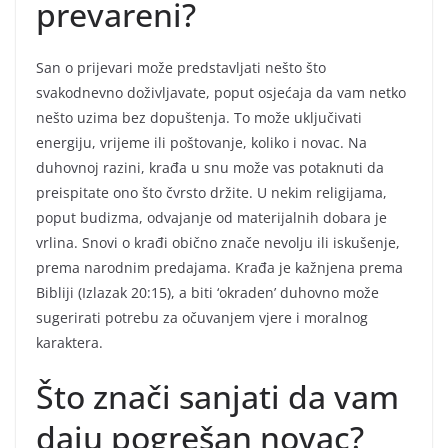
prevareni?
San o prijevari može predstavljati nešto što
svakodnevno doživljavate, poput osjećaja da vam netko
nešto uzima bez dopuštenja. To može uključivati
energiju, vrijeme ili poštovanje, koliko i novac. Na
duhovnoj razini, krađa u snu može vas potaknuti da
preispitate ono što čvrsto držite. U nekim religijama,
poput budizma, odvajanje od materijalnih dobara je
vrlina. Snovi o krađi obično znače nevolju ili iskušenje,
prema narodnim predajama. Krađa je kažnjena prema
Bibliji (Izlazak 20:15), a biti ‘okraden’ duhovno može
sugerirati potrebu za očuvanjem vjere i moralnog
karaktera.
Što znači sanjati da vam
daju pogrešan novac?