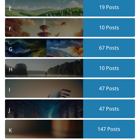
19
Posts
E
10
Posts
F
67
Posts
G
10
Posts
H
47
Posts
I
47
Posts
J
147
Posts
K