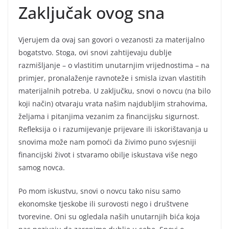
Zaključak ovog sna
Vjerujem da ovaj san govori o vezanosti za materijalno
bogatstvo. Stoga, ovi snovi zahtijevaju dublje
razmišljanje – o vlastitim unutarnjim vrijednostima – na
primjer, pronalaženje ravnoteže i smisla izvan vlastitih
materijalnih potreba. U zaključku, snovi o novcu (na bilo
koji način) otvaraju vrata našim najdubljim strahovima,
željama i pitanjima vezanim za financijsku sigurnost.
Refleksija o i razumijevanje prijevare ili iskorištavanja u
snovima može nam pomoći da živimo puno svjesniji
financijski život i stvaramo obilje iskustava više nego
samog novca.
Po mom iskustvu, snovi o novcu tako nisu samo
ekonomske tjeskobe ili surovosti nego i društvene
tvorevine. Oni su ogledala naših unutarnjih bića koja