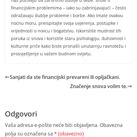
nas pozivaju da zaronimo dublje u sebe. Snovi o
financijskim problemima – iako su zabrinjavajući – često
odražavaju dublje probleme i borbe. Ako imate ovakvu
noćnu moru, preispitajte svoja uvjerenja, postupke i
vrijednosti o novcu i bogatstvu. Iskoristite mudrost tih
poruka iz snova i koristite staru psihologiju, duhovnost i
kulturne priče kako biste pronašli unutarnju ravnotežu i
prosvjetljenje u vašem budnom svijetu.
Sanjati da ste financijski prevareni ili opljačkani.
Značenje snova volim te.
Odgovori
Vaša adresa e-pošte neće biti objavljena.
Obavezna
polja su označena sa
* (obavezno)