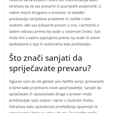
strahova da će vas prevariti ili povrijediti povjerenik. U
nekim mojim knjigama o snovima, to također
predstavlja neriješene probleme ili razlike s tom
osobom. Ako vas ljubavnik prevari u snu, razmislite o
vašem odnosu prema toj osobi u stvarnom životu. San
može biti o vašim osjećajima prema toj osobi ili vašim
tjeskobama o njoj ili osobinama koje predstavlja.
Što znači sanjati da
spriječavate prevaru?
Siguran sam da ste gledali onu Netflix seriju (prevarant)
o tome kako je prevario nove upoznavatelje. Sanjati da
sprječavate ili upozoravate druge o prevari može
predstavljati vašu svijest i oprez u budnom životu.
Odražava vašu sposobnost predviđanja opasnosti te
sprječavanja šteta za sebe i druge. To također može