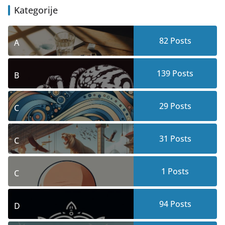
Kategorije
82
Posts
A
139
Posts
B
29
Posts
C
31
Posts
C
1
Posts
C
94
Posts
D