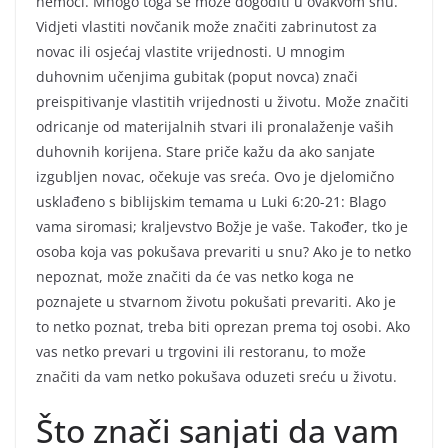
nemoći. Mnogo toga se može dogoditi u ovakvom snu.
Vidjeti vlastiti novčanik može značiti zabrinutost za
novac ili osjećaj vlastite vrijednosti. U mnogim
duhovnim učenjima gubitak (poput novca) znači
preispitivanje vlastitih vrijednosti u životu. Može značiti
odricanje od materijalnih stvari ili pronalaženje vaših
duhovnih korijena. Stare priče kažu da ako sanjate
izgubljen novac, očekuje vas sreća. Ovo je djelomično
usklađeno s biblijskim temama u Luki 6:20-21: Blago
vama siromasi; kraljevstvo Božje je vaše. Također, tko je
osoba koja vas pokušava prevariti u snu? Ako je to netko
nepoznat, može značiti da će vas netko koga ne
poznajete u stvarnom životu pokušati prevariti. Ako je
to netko poznat, treba biti oprezan prema toj osobi. Ako
vas netko prevari u trgovini ili restoranu, to može
značiti da vam netko pokušava oduzeti sreću u životu.
Što znači sanjati da vam