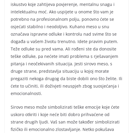
iskustvo koje zahtijeva povjerenje, mentalnu snagu i
intelektualnu moć. Ako uspijete u onome što vam je
potrebno na profesionalnom polju, ponovno ćete se
osjećati stabilno i neodoljivo. Kuhano meso u snu
označava ispravne odluke i kontrolu nad svime što se
događa u vašem životu trenutno. Idete pravim putem.
Teže odluke su pred vama. Ali rođeni ste da donosite
teške odluke, pa nećete imati problema s rješavanjem
pitanja i neočekivanih situacija. Jesti sirovo meso, s
druge strane, predstavlja situaciju u kojoj morate
pregaziti nekoga drugog da biste dobili ono što želite. Ili
ćete to učiniti, ili doživjeti neuspjeh zbog suosjećanja i
emocionalnosti.
Sirovo meso može simbolizirati teške emocije koje ćete
uskoro otkriti i koje neće biti dobro prihvaćene od
strane drugih ljudi. Vaš san može također simbolizirati
fizičko ili emocionalno zlostavljanje. Netko pokušava