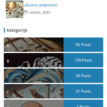
Likovna umjetnost
7 veljače, 2025
Kategorije
82
Posts
A
139
Posts
B
29
Posts
C
31
Posts
C
1
Posts