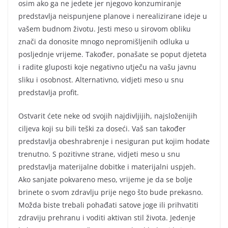
osim ako ga ne jedete jer njegovo konzumiranje
predstavlja neispunjene planove i nerealizirane ideje u
vašem budnom životu. Jesti meso u sirovom obliku
znači da donosite mnogo nepromišljenih odluka u
posljednje vrijeme. Također, ponašate se poput djeteta
i radite gluposti koje negativno utječu na vašu javnu
sliku i osobnost. Alternativno, vidjeti meso u snu
predstavlja profit.
Ostvarit ćete neke od svojih najdivljijih, najsloženijih
ciljeva koji su bili teški za doseći. Vaš san također
predstavlja obeshrabrenje i nesiguran put kojim hodate
trenutno. S pozitivne strane, vidjeti meso u snu
predstavlja materijalne dobitke i materijalni uspjeh.
Ako sanjate pokvareno meso, vrijeme je da se bolje
brinete o svom zdravlju prije nego što bude prekasno.
Možda biste trebali pohađati satove joge ili prihvatiti
zdraviju prehranu i voditi aktivan stil života. Jedenje