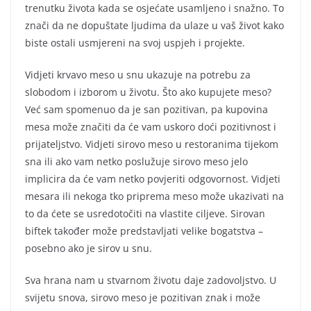
trenutku života kada se osjećate usamljeno i snažno. To
znači da ne dopuštate ljudima da ulaze u vaš život kako
biste ostali usmjereni na svoj uspjeh i projekte.
Vidjeti krvavo meso u snu ukazuje na potrebu za
slobodom i izborom u životu. Što ako kupujete meso?
Već sam spomenuo da je san pozitivan, pa kupovina
mesa može značiti da će vam uskoro doći pozitivnost i
prijateljstvo. Vidjeti sirovo meso u restoranima tijekom
sna ili ako vam netko poslužuje sirovo meso jelo
implicira da će vam netko povjeriti odgovornost. Vidjeti
mesara ili nekoga tko priprema meso može ukazivati na
to da ćete se usredotočiti na vlastite ciljeve. Sirovan
biftek također može predstavljati velike bogatstva –
posebno ako je sirov u snu.
Sva hrana nam u stvarnom životu daje zadovoljstvo. U
svijetu snova, sirovo meso je pozitivan znak i može