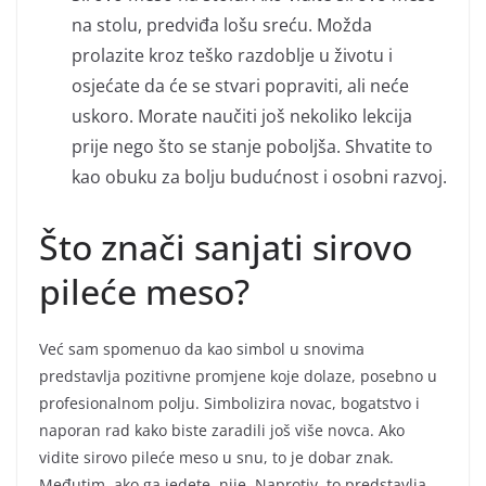
na stolu, predviđa lošu sreću. Možda
prolazite kroz teško razdoblje u životu i
osjećate da će se stvari popraviti, ali neće
uskoro. Morate naučiti još nekoliko lekcija
prije nego što se stanje poboljša. Shvatite to
kao obuku za bolju budućnost i osobni razvoj.
Što znači sanjati sirovo
pileće meso?
Već sam spomenuo da kao simbol u snovima
predstavlja pozitivne promjene koje dolaze, posebno u
profesionalnom polju. Simbolizira novac, bogatstvo i
naporan rad kako biste zaradili još više novca. Ako
vidite sirovo pileće meso u snu, to je dobar znak.
Međutim, ako ga jedete, nije. Naprotiv, to predstavlja