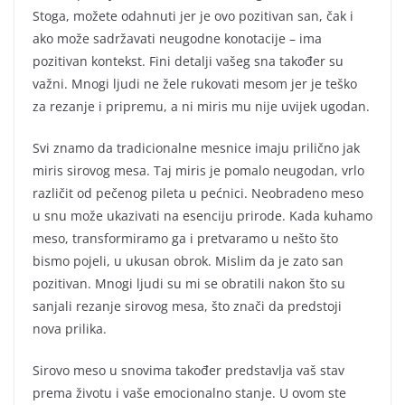
Stoga, možete odahnuti jer je ovo pozitivan san, čak i
ako može sadržavati neugodne konotacije – ima
pozitivan kontekst. Fini detalji vašeg sna također su
važni. Mnogi ljudi ne žele rukovati mesom jer je teško
za rezanje i pripremu, a ni miris mu nije uvijek ugodan.
Svi znamo da tradicionalne mesnice imaju prilično jak
miris sirovog mesa. Taj miris je pomalo neugodan, vrlo
različit od pečenog pileta u pećnici. Neobradeno meso
u snu može ukazivati na esenciju prirode. Kada kuhamo
meso, transformiramo ga i pretvaramo u nešto što
bismo pojeli, u ukusan obrok. Mislim da je zato san
pozitivan. Mnogi ljudi su mi se obratili nakon što su
sanjali rezanje sirovog mesa, što znači da predstoji
nova prilika.
Sirovo meso u snovima također predstavlja vaš stav
prema životu i vaše emocionalno stanje. U ovom ste