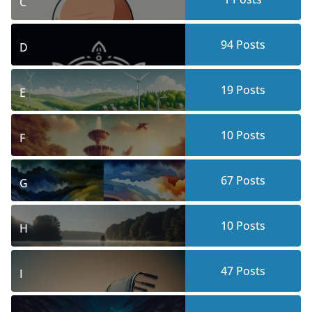
C
94
Posts
D
19
Posts
E
10
Posts
F
67
Posts
G
10
Posts
H
47
Posts
I