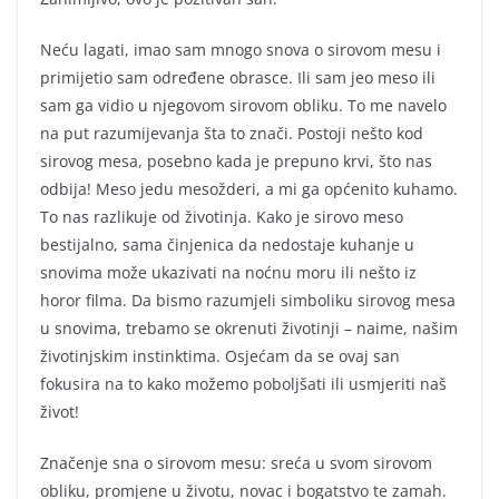
Neću lagati, imao sam mnogo snova o sirovom mesu i
primijetio sam određene obrasce. Ili sam jeo meso ili
sam ga vidio u njegovom sirovom obliku. To me navelo
na put razumijevanja šta to znači. Postoji nešto kod
sirovog mesa, posebno kada je prepuno krvi, što nas
odbija! Meso jedu mesožderi, a mi ga općenito kuhamo.
To nas razlikuje od životinja. Kako je sirovo meso
bestijalno, sama činjenica da nedostaje kuhanje u
snovima može ukazivati na noćnu moru ili nešto iz
horor filma. Da bismo razumjeli simboliku sirovog mesa
u snovima, trebamo se okrenuti životinji – naime, našim
životinjskim instinktima. Osjećam da se ovaj san
fokusira na to kako možemo poboljšati ili usmjeriti naš
život!
Značenje sna o sirovom mesu: sreća u svom sirovom
obliku, promjene u životu, novac i bogatstvo te zamah.