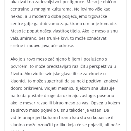
ukazivati na zadovoljstvo i postignuće. Meso je obično
centralno u mnogim kulturama. Ne lovimo više kao
nekad, a u moderno doba posjećujemo trgovačke
centre gdje ga dobivamo zapakirano u manje komade.
Meso je poput našeg vlastitog tijela. Ako je meso u snu
vakuumirano, bez trunke krvi, to može označavati
sretne i zadovoljavajuće odnose.
Ako je sirovo meso začinjeno biljem i posluženo s
povrćem, to može predstavljati različitu perspektivu u
životu. Ako vidite svinjske glave ili se zateknete u
klaonici, to može sugerirati da su neki pozitivni znakovi
dobro prikriveni. Vidjeti mesnicu tijekom sna ukazuje
na to da puštate druge da uzimaju zasluge, posebno
ako je mesar rezao ili birao meso za vas. Opseg u kojem
se sirovo meso pojavilo u snu također je važan. Da
vidite unaprijed kuhanu hranu kao što su kobasice ili
slanina može označiti priliku koja će se pojaviti, ali neće