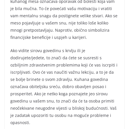
kuhanog mesa označava oporavak od bolesti koja vam
je bila mučna. To će povećati vašu motivaciju i vratiti
vam mentalnu snagu da postignete velike stvari. Ako se
meso pojavljuje u vašem snu, nije toliko loše koliko
mnogi pretpostavljaju. Naprotiv, obično simbolizira
financijske beneficije i uspjeh u karijeri.
Ako vidite sirovu govedinu s krvlju ili je
dodirujete/jedete, to znači da ćete se susresti s
ozbiljnim zdravstvenim problemima koji će vas iscrpiti i
iscrpljivati. Ovo će vas naučiti važnu lekciju, a to je da
se bolje brinete o svom zdravlju. Kuhana govedina
označava obiteljsku sreću, dobro obavljen posao i
prosperitet. Ako je netko koga poznajete jeo sirovu
govedinu u vašem snu, to znači da će ta osoba primiti
neočekivane neugodne vijesti u bliskoj budućnosti. Vaš
je zadatak upozoriti tu osobu na moguće probleme i
opasnosti.