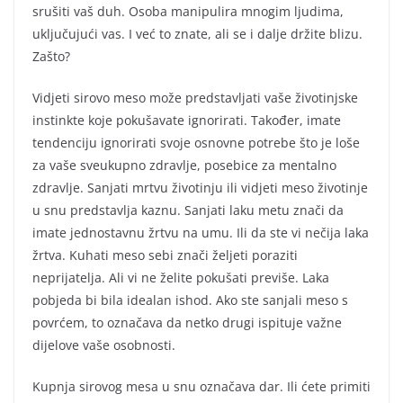
srušiti vaš duh. Osoba manipulira mnogim ljudima,
uključujući vas. I već to znate, ali se i dalje držite blizu.
Zašto?
Vidjeti sirovo meso može predstavljati vaše životinjske
instinkte koje pokušavate ignorirati. Također, imate
tendenciju ignorirati svoje osnovne potrebe što je loše
za vaše sveukupno zdravlje, posebice za mentalno
zdravlje. Sanjati mrtvu životinju ili vidjeti meso životinje
u snu predstavlja kaznu. Sanjati laku metu znači da
imate jednostavnu žrtvu na umu. Ili da ste vi nečija laka
žrtva. Kuhati meso sebi znači željeti poraziti
neprijatelja. Ali vi ne želite pokušati previše. Laka
pobjeda bi bila idealan ishod. Ako ste sanjali meso s
povrćem, to označava da netko drugi ispituje važne
dijelove vaše osobnosti.
Kupnja sirovog mesa u snu označava dar. Ili ćete primiti